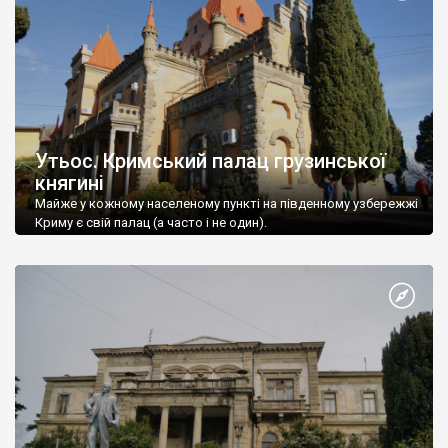
Утьос. Кримський палац грузинської
княгині
Майже у кожному населеному пункті на південному узбережжі
Криму є свій палац (а часто і не один).