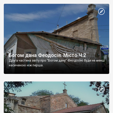
Богом дана Феодосія. Місто Ч.2
Друга частина звіту про "Богом дану" Феодосію буде не менш
насиченою ніж перша.