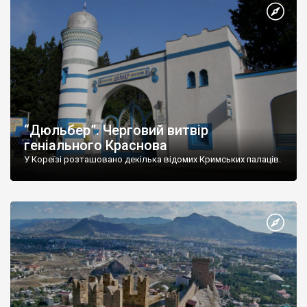
“Дюльбер”. Черговий витвір
геніального Краснова
У Кореїзі розташовано декілька відомих Кримських палаців.