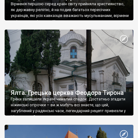
Вірменія першою серед країн світу прийняла християнство,
як державну релігію, й на подив багатьох пересічних
українців, які усіх кавказців вважають мусульманами, вірмени
є відданими вірянами Христа
Ялта. Грецька церква Феодора Тирона
Греки залишили Україні чималий спадок. Достатньо згадати
ніжинські огірочки – ви ж мабуть всі знаєте, що цей,
загублений у радянські часи, легендарний рецепт привезли у
Ніжин греки?