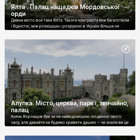
Ялта . Палац нащадків Мордовської
орди
Дивне місто все таки Ялта. Такого контрасту між багатством
і бідністю, між розкішшю і розрухою в Україні більше не
знайдеш.
Алупка. Місто, церква, парк і, звичайно,
палац
Князь Воронцов був чи не найвідомішою людиною свого
часу, але давайте не будемо кривити душею – чи знали ви це
прізвище до відвідин Алупки? Мабуть все таки ні.