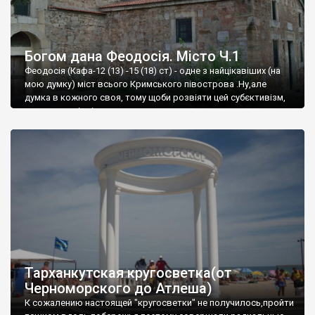
Богом дана Феодосія. Місто Ч.1
Феодосія (Кафа-12 (13) -15 (18) ст) - одне з найцікавіших (на
мою думку) міст всього Кримського півострова .Ну,але
думка в кожного своя, тому щоби розвіяти цей субєктивізм,
запрошую відвідати це
Тарханкутская кругосветка(от
Черноморского до Атлеша)
К сожалению настоящей "кругосветки" не получилось,пройти