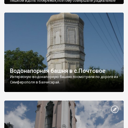
пешком вдоль побережья,поэтому совершали радиальные
вылазки из Оленевки.
Водонапорная башня в с.Почтовое
Интересную водонапорную башню посмотрели по дороге из
Симферополя в Бахчисарай.