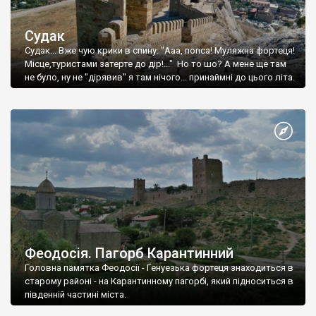
Судак
Судак... Вже чую крики в спину: "Ааа, попса! Муляжна фортеця!
Місце,туристами затерте до дір!..." Но то шо? А мене ще там
не було, ну не "дірявив" я там нічого... принаймні до цього літа.
Феодосія. Пагорб Карантинний
Головна памятка Феодосії - Генуезька фортеця знаходиться в
старому районі - на Карантинному пагорбі, який підноситься в
південній частині міста.