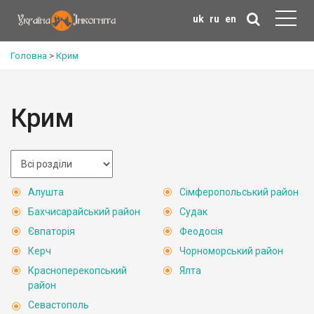
uk
ru
en
Головна
>
Крим
Крим
Алушта
Сімферопольський район
Бахчисарайський район
Судак
Євпаторія
Феодосія
Керч
Чорноморський район
Красноперекопський
Ялта
район
Севастополь