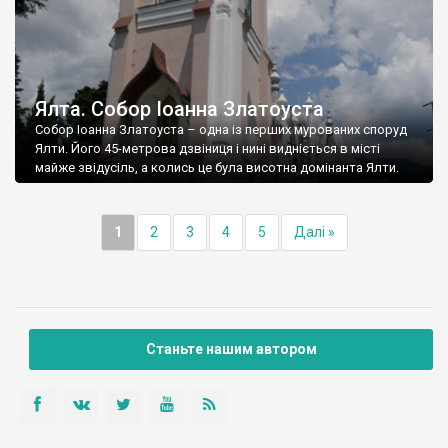
Ялта. Собор Іоанна Златоуста
Собор Іоанна Златоуста – одна із перших мурованих споруд
Ялти. Його 45-метрова дзвіниця і нині видніється в місті
майже звідусіль, а колись це була висотна домінанта Ялти.
1
2
3
4
5
Далі »
Станьте нашим автором