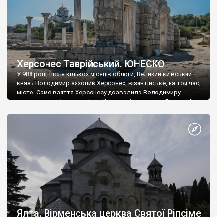
Херсонес Таврійський. ЮНЕСКО
У 988 році, після кількох місяців облоги, Великий київський
князь Володимир захопив Херсонес, візантійське, на той час,
місто. Саме взяття Херсонесу дозволило Володимиру
диктувати свої умови візантійському імператору Василю ІІ, та
одружитися з його дочкою Ганною. Цього ж року, в
Херсонесі Володимир-язичник, став Василем-християнином.
А потім було Хрещення Русі. На честь Херсонесу Таврійського
названо місто […]
Ялта. Вірменська церква Святої Ріпсіме