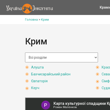
Крам
Головна
>
Крим
Крим
Алушта
Крас
Бахчисарайський район
Сева
Євпаторія
Сімф
Керч
Суда