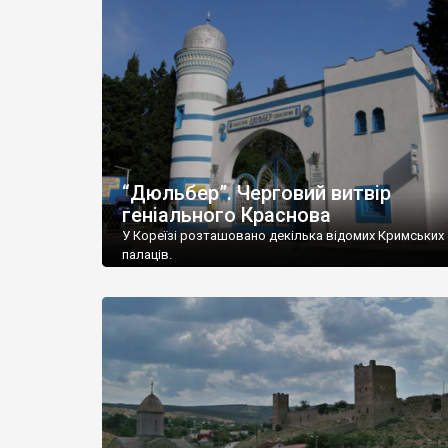
“Дюльбер”. Черговий витвір
геніального Краснова
У Кореїзі розташовано декілька відомих Кримських
палаців.