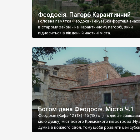
Феодосія. Пагорб Карантинний
Головна памятка Феодосії - Генуезька фортеця знах
в старому районі - на Карантинному пагорбі, який
підноситься в південній частині міста.
Богом дана Феодосія. Місто Ч.1
Феодосія (Кафа-12 (13) -15 (18) ст) - одне з найцікаві
мою думку) міст всього Кримського півострова .Ну,
думка в кожного своя, тому щоби розвіяти цей субєк
запрошую відвідати це