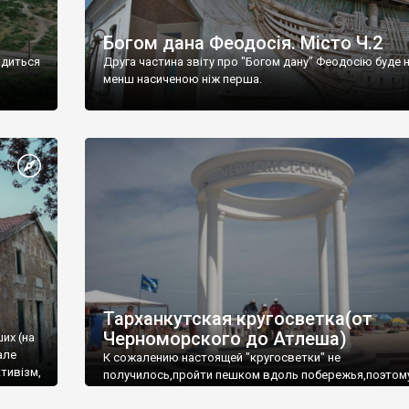
Богом дана Феодосія. Місто Ч.2
одиться
Друга частина звіту про "Богом дану" Феодосію буде 
менш насиченою ніж перша.
Тарханкутская кругосветка(от
Черноморского до Атлеша)
ших (на
але
К сожалению настоящей "кругосветки" не
тивізм,
получилось,пройти пешком вдоль побережья,поэтом
совершали радиальные вылазки из Оленевки.