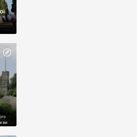
ої
ого
и ви