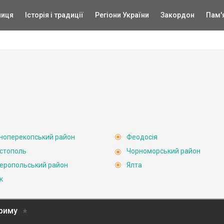
ниця
Історія і традиції
Регіони України
Закордон
Пам'
ноперекопський район
Феодосія
стополь
Чорноморський район
еропольський район
Ялта
к