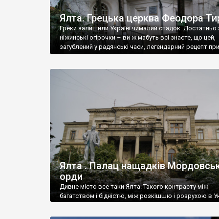
Ялта. Грецька церква Феодора Ти
Греки залишили Україні чималий спадок. Достатньо 
ніжинські огірочки – ви ж мабуть всі знаєте, що цей,
загублений у радянські часи, легендарний рецепт пр
Ніжин греки?
Ялта . Палац нащадків Мордовськ
орди
Дивне місто все таки Ялта. Такого контрасту між
багатством і бідністю, між розкішшю і розрухою в Ук
більше не знайдеш.