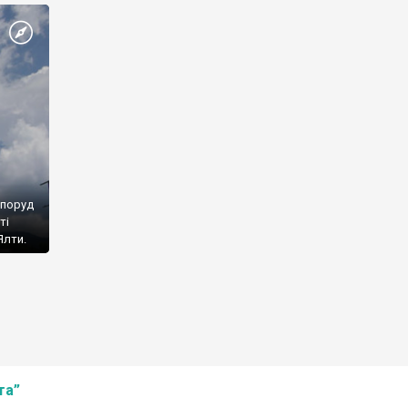
споруд
ті
Ялти.
та”