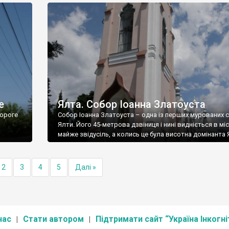
е
Ялта. Собор Іоанна Златоуста
ороге
Собор Іоанна Златоуста – одна із перших мурованих 
Ялти. Його 45-метрова дзвіниця і нині видніється в міс
майже звідусіль, а колись це була висотна домінанта 
2
3
4
5
Далі »
нас
Стати автором
Підтримати сайт “Україна Інкогні