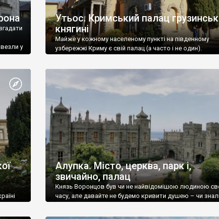
рона
Утьос. Кримський палац грузинськ
княгині
згадати
Майже у кожному населеному пункті на південному
ивезли у
узбережжі Криму є свій палац (а часто і не один).
ої
Алупка. Місто, церква, парк і,
звичайно, палац
Князь Воронцов був чи не найвідомішою людиною св
раїні
часу, але давайте не будемо кривити душею – чи знал
це прізвище до відвідин Алупки? Мабуть все таки ні.