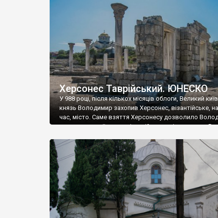
музею «Новгородський музей-заповідник» сотні арт
візантійської доби. Раритети викрадені з фондів об’
культурної спадщини ЮНЕСКО «Херсонеса Таврійсько
Офіційно – на виставку «Золото Візантії», але експер
влада в Україні вважають це лише […]
Херсонес Таврійський. ЮНЕСКО
У 988 році, після кількох місяців облоги, Великий киї
князь Володимир захопив Херсонес, візантійське, на
час, місто. Саме взяття Херсонесу дозволило Воло
диктувати свої умови візантійському імператору Вас
та одружитися з його дочкою Ганною. Цього ж року,
Херсонесі Володимир-язичник, став Василем-
християнином. А потім було Хрещення Русі. На честь
Херсонесу Таврійського названо місто […]