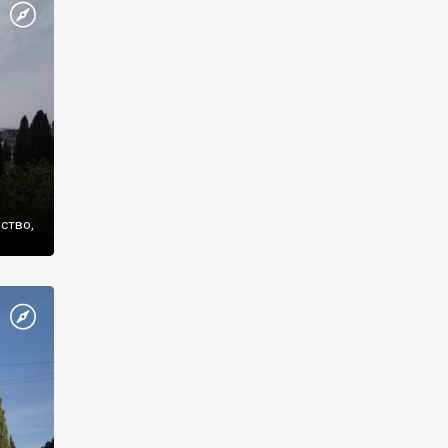
же
нство,