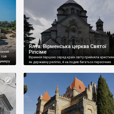
ефактів
називаються «повстяками» (postaki)…” “Вино. Крим
єкту
виробляє відмінне вино і його вдосталь: воно все ду
го».
легке біле і дуже […]
ти та
Ялта. Вірменська церква Святої
Ріпсіме
вський
 той
Вірменія першою серед країн світу прийняла христия
димиру
як державну релігію, й на подив багатьох пересічних
илю ІІ,
українців, які усіх кавказців вважають мусульманами,
 в
вірмени є відданими вірянами Христа