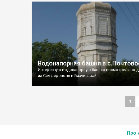
Водонапорная башня в с.Почтово
Интересную водонапорную башню посмотрели по д
из Симферополя в Бахчисарай.
1
Про 