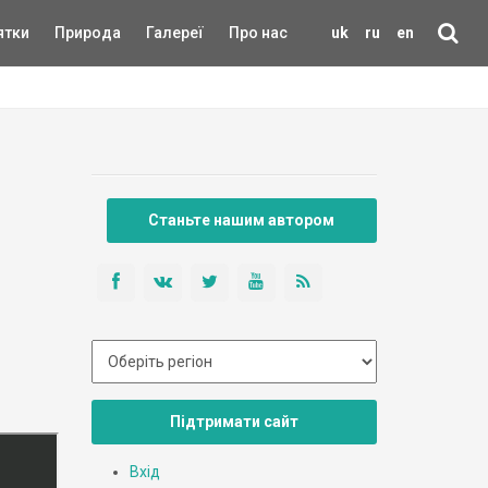
ятки
Природа
Галереї
Про нас
uk
ru
en
Станьте нашим автором
Підтримати сайт
Вхід