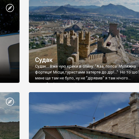
Судак
Судак... Вже чую крики в спину: "Ааа, попса! Муляжна
фортеця! Місце,туристами затерте до дір!..." Но то шо
мене ще там не було, ну не "дірявив" я там нічого...
принаймні до цього літа.