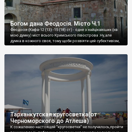
Богом дана Феодосія. Місто Ч.1
Феодосія (Кафа-12 (13) -15 (18) ст) - одне з найцікавіших (на
мою думку) міст всього Кримського півострова .Ну,але
думка в кожного своя, тому щоби розвіяти цей субєктивізм,
запрошую відвідати це
Тарханкутская кругосветка(от
Черноморского до Атлеша)
К сожалению настоящей "кругосветки" не получилось,пройти