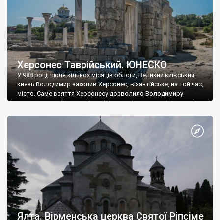
Херсонес Таврійський. ЮНЕСКО
У 988 році, після кількох місяців облоги, Великий київський
князь Володимир захопив Херсонес, візантійське, на той час,
місто. Саме взяття Херсонесу дозволило Володимиру
диктувати свої умови візантійському імператору Василю ІІ, та
одружитися з його дочкою Ганною. Цього ж року, в
Херсонесі Володимир-язичник, став Василем-християнином.
А потім було Хрещення Русі. На честь Херсонесу Таврійського
названо місто […]
Ялта. Вірменська церква Святої Ріпсіме