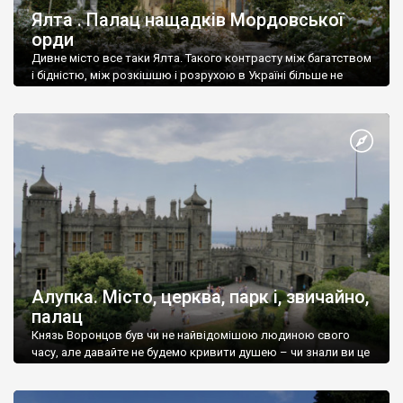
Ялта . Палац нащадків Мордовської
орди
Дивне місто все таки Ялта. Такого контрасту між багатством
і бідністю, між розкішшю і розрухою в Україні більше не
знайдеш.
Алупка. Місто, церква, парк і, звичайно,
палац
Князь Воронцов був чи не найвідомішою людиною свого
часу, але давайте не будемо кривити душею – чи знали ви це
прізвище до відвідин Алупки? Мабуть все таки ні.