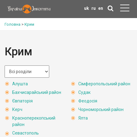
uk
ru
en
Головна
>
Крим
Крим
Алушта
Сімферопольський район
Бахчисарайський район
Судак
Євпаторія
Феодосія
Керч
Чорноморський район
Красноперекопський
Ялта
район
Севастополь