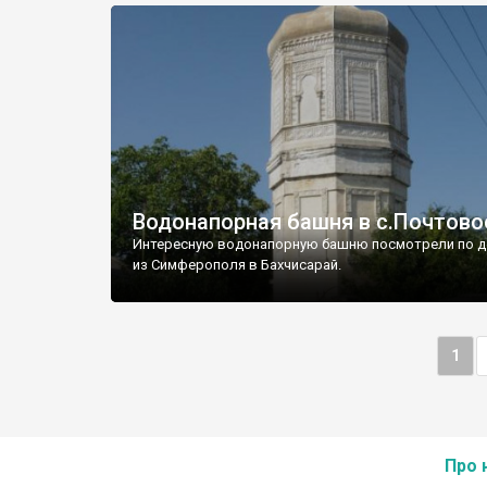
Водонапорная башня в с.Почтово
Интересную водонапорную башню посмотрели по д
из Симферополя в Бахчисарай.
1
Про 