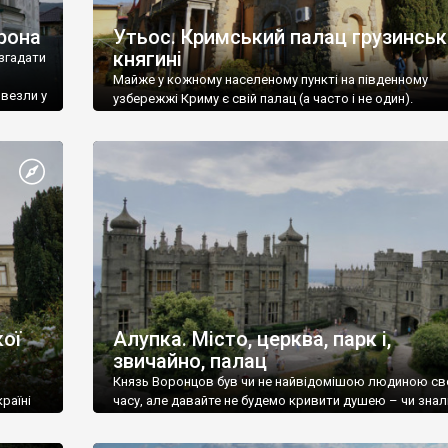
рона
Утьос. Кримський палац грузинськ
княгині
згадати
Майже у кожному населеному пункті на південному
ивезли у
узбережжі Криму є свій палац (а часто і не один).
ої
Алупка. Місто, церква, парк і,
звичайно, палац
Князь Воронцов був чи не найвідомішою людиною св
раїні
часу, але давайте не будемо кривити душею – чи знал
це прізвище до відвідин Алупки? Мабуть все таки ні.