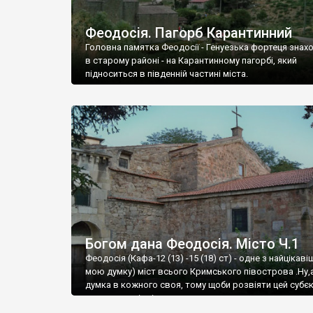
Феодосія. Пагорб Карантинний
Головна памятка Феодосії - Генуезька фортеця знах
в старому районі - на Карантинному пагорбі, який
підноситься в південній частині міста.
Богом дана Феодосія. Місто Ч.1
Феодосія (Кафа-12 (13) -15 (18) ст) - одне з найцікаві
мою думку) міст всього Кримського півострова .Ну,
думка в кожного своя, тому щоби розвіяти цей субєк
запрошую відвідати це