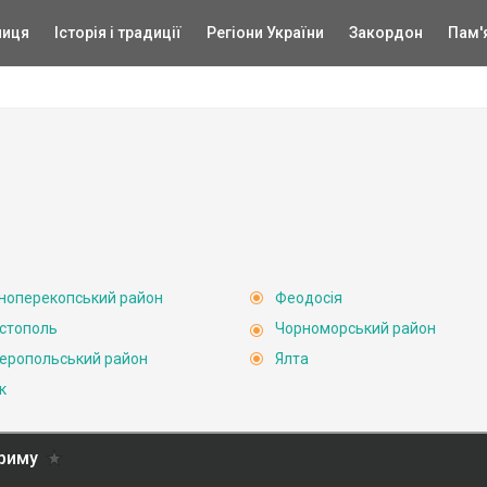
ниця
Історія і традиції
Регіони України
Закордон
Пам'
ноперекопський район
Феодосія
стополь
Чорноморський район
еропольський район
Ялта
к