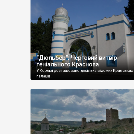
“Дюльбер”. Черговий витвір
геніального Краснова
У Кореїзі розташовано декілька відомих Кримських
палаців.