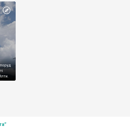
споруд
ті
Ялти.
та”