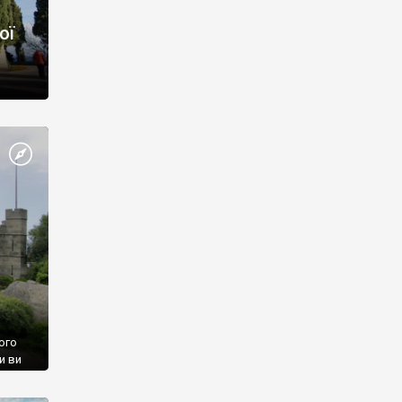
ої
ого
и ви