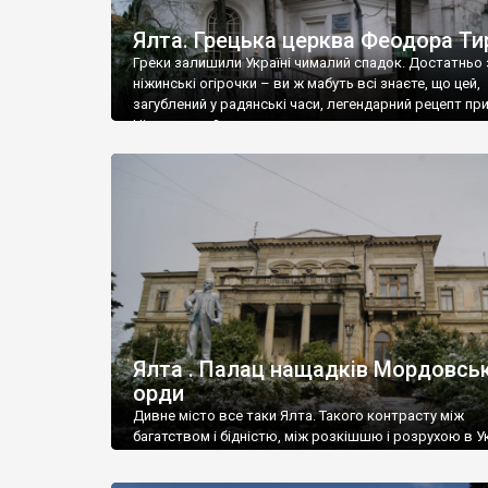
Ялта. Грецька церква Феодора Ти
Греки залишили Україні чималий спадок. Достатньо 
ніжинські огірочки – ви ж мабуть всі знаєте, що цей,
загублений у радянські часи, легендарний рецепт пр
Ніжин греки?
Ялта . Палац нащадків Мордовськ
орди
Дивне місто все таки Ялта. Такого контрасту між
багатством і бідністю, між розкішшю і розрухою в Ук
більше не знайдеш.