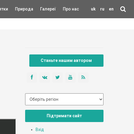
ятки
Природа
Галереї
Про нас
uk
ru
en
Станьте нашим автором
Підтримати сайт
Вхід