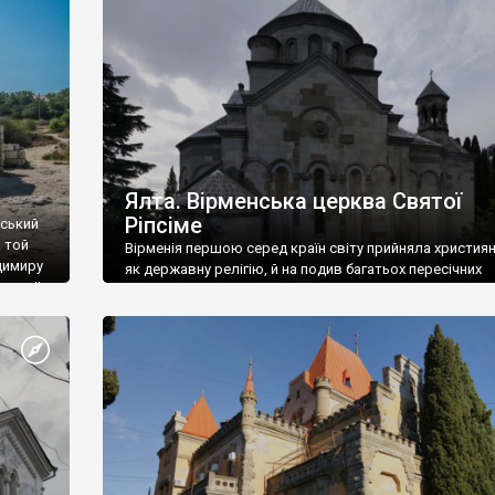
ефактів
називаються «повстяками» (postaki)…” “Вино. Крим
єкту
виробляє відмінне вино і його вдосталь: воно все ду
го».
легке біле і дуже […]
ти та
Ялта. Вірменська церква Святої
Ріпсіме
вський
 той
Вірменія першою серед країн світу прийняла христия
димиру
як державну релігію, й на подив багатьох пересічних
илю ІІ,
українців, які усіх кавказців вважають мусульманами,
 в
вірмени є відданими вірянами Христа