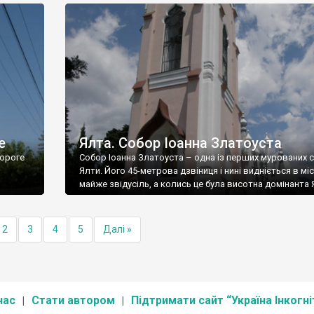
е
Ялта. Собор Іоанна Златоуста
ороге
Собор Іоанна Златоуста – одна із перших мурованих 
Ялти. Його 45-метрова дзвіниця і нині видніється в міс
майже звідусіль, а колись це була висотна домінанта 
2
3
4
5
Далі »
нас
Стати автором
Підтримати сайт “Україна Інкогні