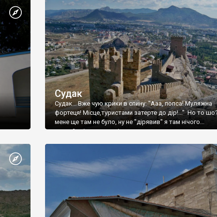
Судак
Судак... Вже чую крики в спину: "Ааа, попса! Муляжна
фортеця! Місце,туристами затерте до дір!..." Но то шо
мене ще там не було, ну не "дірявив" я там нічого...
принаймні до цього літа.