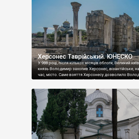
музею «Новгородський музей-заповідник» сотні арт
візантійської доби. Раритети викрадені з фондів об’
культурної спадщини ЮНЕСКО «Херсонеса Таврійсько
Офіційно – на виставку «Золото Візантії», але експер
влада в Україні вважають це лише […]
Херсонес Таврійський. ЮНЕСКО
У 988 році, після кількох місяців облоги, Великий киї
князь Володимир захопив Херсонес, візантійське, на
час, місто. Саме взяття Херсонесу дозволило Воло
диктувати свої умови візантійському імператору Вас
та одружитися з його дочкою Ганною. Цього ж року,
Херсонесі Володимир-язичник, став Василем-
християнином. А потім було Хрещення Русі. На честь
Херсонесу Таврійського названо місто […]