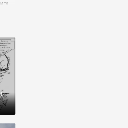
им та
ора і
є
го типу,
ей-
рний
ста:
 райони
від 2
I
і,
рукти,
 котрі