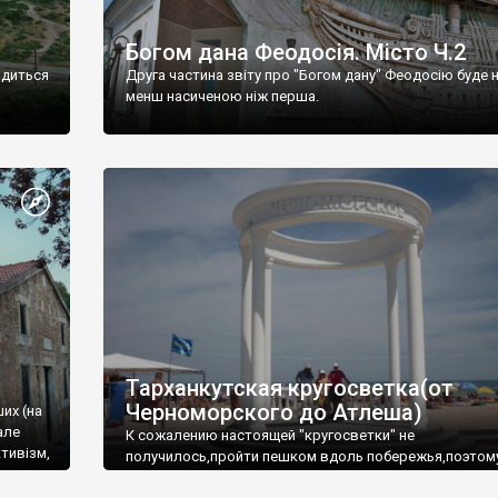
Богом дана Феодосія. Місто Ч.2
одиться
Друга частина звіту про "Богом дану" Феодосію буде 
менш насиченою ніж перша.
Тарханкутская кругосветка(от
Черноморского до Атлеша)
ших (на
але
К сожалению настоящей "кругосветки" не
тивізм,
получилось,пройти пешком вдоль побережья,поэтом
совершали радиальные вылазки из Оленевки.