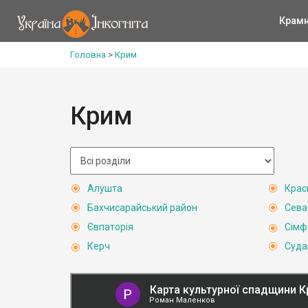
Крам
Головна
>
Крим
Крим
Алушта
Крас
Бахчисарайський район
Сева
Євпаторія
Сімф
Керч
Суда