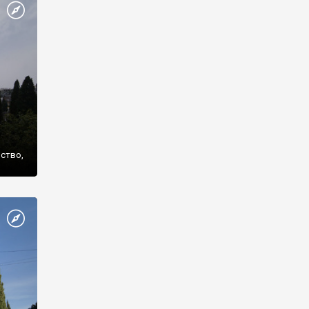
же
нство,