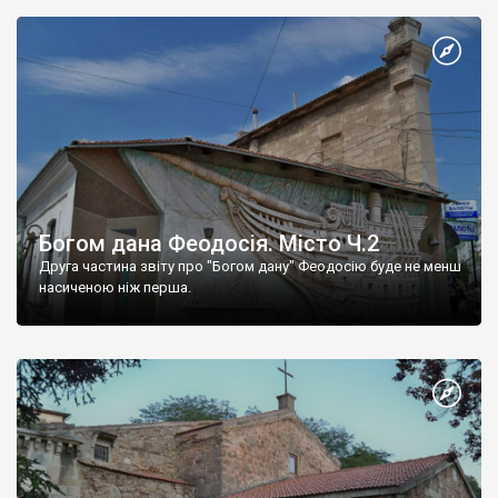
Богом дана Феодосія. Місто Ч.2
Друга частина звіту про "Богом дану" Феодосію буде не менш
насиченою ніж перша.