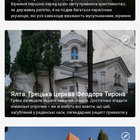
Вірменія першою серед країн світу прийняла християнство,
як державну релігію, й на подив багатьох пересічних
українців, які усіх кавказців вважають мусульманами, вірмени
є відданими вірянами Христа
Ялта. Грецька церква Феодора Тирона
Греки залишили Україні чималий спадок. Достатньо згадати
ніжинські огірочки – ви ж мабуть всі знаєте, що цей,
загублений у радянські часи, легендарний рецепт привезли у
Ніжин греки?