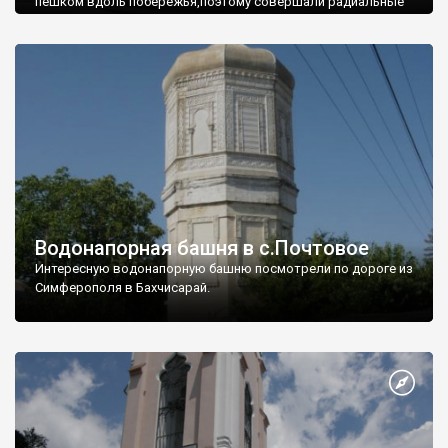
пешком вдоль побережья,поэтому совершали радиальные
вылазки из Оленевки.
Водонапорная башня в с.Почтовое
Интересную водонапорную башню посмотрели по дороге из
Симферополя в Бахчисарай.