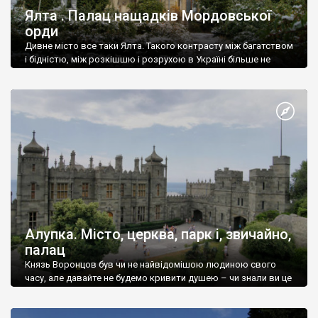
Ялта . Палац нащадків Мордовської
орди
Дивне місто все таки Ялта. Такого контрасту між багатством
і бідністю, між розкішшю і розрухою в Україні більше не
знайдеш.
Алупка. Місто, церква, парк і, звичайно,
палац
Князь Воронцов був чи не найвідомішою людиною свого
часу, але давайте не будемо кривити душею – чи знали ви це
прізвище до відвідин Алупки? Мабуть все таки ні.