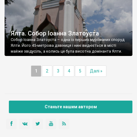
Ялта. Собор Іоанна Златоуста
Собор Іоанна Златоуста – одна із перших мурованих споруд
Ялти. Його 45-метрова дзвіниця і нині видніється в місті
майже звідусіль, а колись це була висотна домінанта Ялти.
1
2
3
4
5
Далі »
Станьте нашим автором