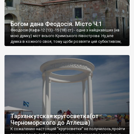
Богом дана Феодосія. Місто Ч.1
Феодосія (Кафа-12 (13) -15 (18) ст) - одне з найцікавіших (на
мою думку) міст всього Кримського півострова .Ну,але
думка в кожного своя, тому щоби розвіяти цей субєктивізм,
запрошую відвідати це
Тарханкутская кругосветка(от
Черноморского до Атлеша)
К сожалению настоящей "кругосветки" не получилось,пройти