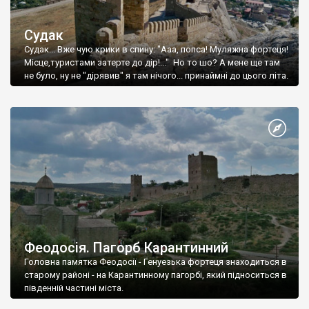
Судак
Судак... Вже чую крики в спину: "Ааа, попса! Муляжна фортеця!
Місце,туристами затерте до дір!..." Но то шо? А мене ще там
не було, ну не "дірявив" я там нічого... принаймні до цього літа.
Феодосія. Пагорб Карантинний
Головна памятка Феодосії - Генуезька фортеця знаходиться в
старому районі - на Карантинному пагорбі, який підноситься в
південній частині міста.