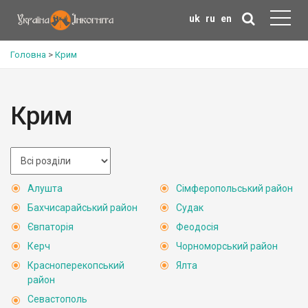
uk
ru
en
Головна
>
Крим
Крим
Алушта
Сімферопольський район
Бахчисарайський район
Судак
Євпаторія
Феодосія
Керч
Чорноморський район
Красноперекопський
Ялта
район
Севастополь