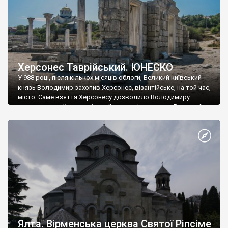
Херсонес Таврійський. ЮНЕСКО
У 988 році, після кількох місяців облоги, Великий київський
князь Володимир захопив Херсонес, візантійське, на той час,
місто. Саме взяття Херсонесу дозволило Володимиру
диктувати свої умови візантійському імператору Василю ІІ, та
одружитися з його дочкою Ганною. Цього ж року, в
Херсонесі Володимир-язичник, став Василем-християнином.
А потім було Хрещення Русі. На честь Херсонесу Таврійського
названо місто […]
Ялта. Вірменська церква Святої Ріпсіме