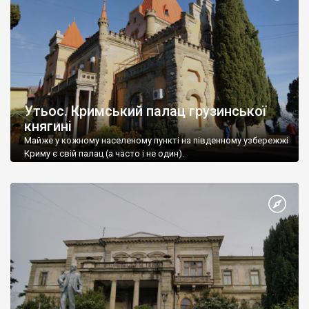
Утьос. Кримський палац грузинської
княгині
Майже у кожному населеному пункті на південному узбережжі
Криму є свій палац (а часто і не один).