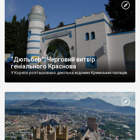
“Дюльбер”. Черговий витвір
геніального Краснова
У Кореїзі розташовано декілька відомих Кримських палаців.