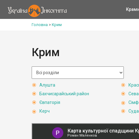
Крам
Головна
>
Крим
Крим
Алушта
Крас
Бахчисарайський район
Сева
Євпаторія
Сімф
Керч
Суда