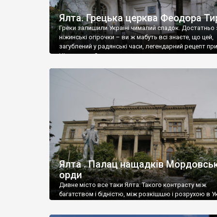
Ялта. Грецька церква Феодора Ти
Греки залишили Україні чималий спадок. Достатньо 
ніжинські огірочки – ви ж мабуть всі знаєте, що цей,
загублений у радянські часи, легендарний рецепт пр
Ніжин греки?
Ялта . Палац нащадків Мордовськ
орди
Дивне місто все таки Ялта. Такого контрасту між
багатством і бідністю, між розкішшю і розрухою в Ук
більше не знайдеш.