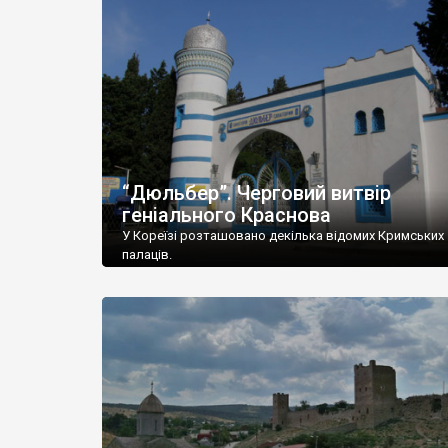
“Дюльбер”. Черговий витвір
геніального Краснова
У Кореїзі розташовано декілька відомих Кримських
палаців.