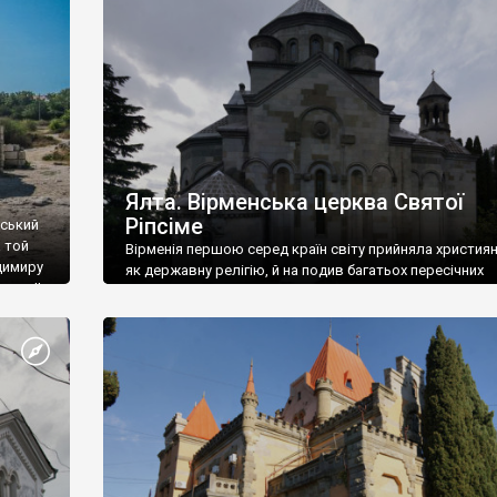
ефактів
називаються «повстяками» (postaki)…” “Вино. Крим
єкту
виробляє відмінне вино і його вдосталь: воно все ду
го».
легке біле і дуже […]
ти та
Ялта. Вірменська церква Святої
Ріпсіме
вський
 той
Вірменія першою серед країн світу прийняла христия
димиру
як державну релігію, й на подив багатьох пересічних
илю ІІ,
українців, які усіх кавказців вважають мусульманами,
 в
вірмени є відданими вірянами Христа