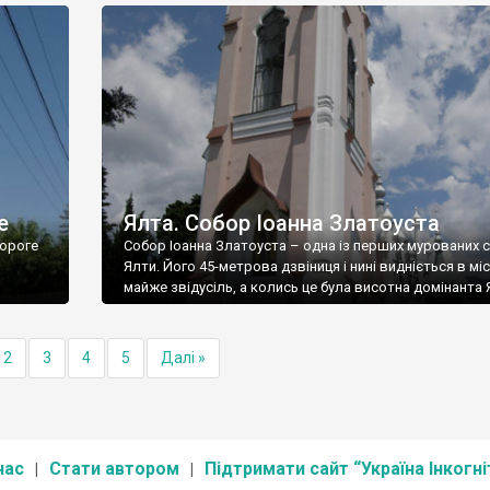
е
Ялта. Собор Іоанна Златоуста
ороге
Собор Іоанна Златоуста – одна із перших мурованих 
Ялти. Його 45-метрова дзвіниця і нині видніється в міс
майже звідусіль, а колись це була висотна домінанта 
2
3
4
5
Далі »
нас
Стати автором
Підтримати сайт “Україна Інкогні