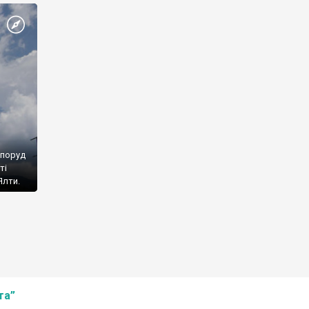
споруд
ті
Ялти.
та”