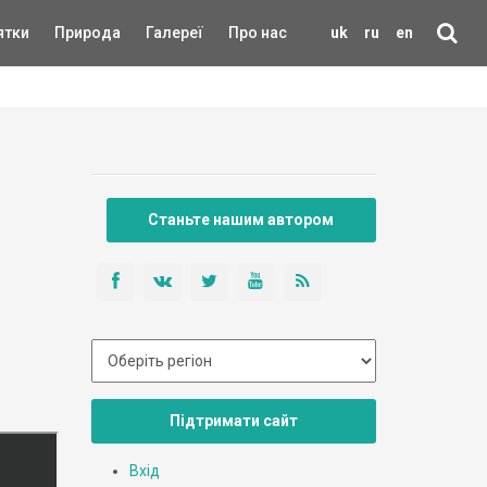
ятки
Природа
Галереї
Про нас
uk
ru
en
Станьте нашим автором
Підтримати сайт
Вхід