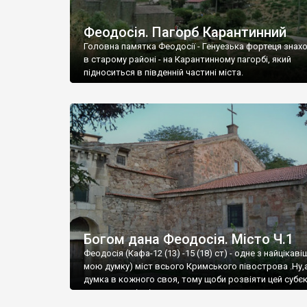
Феодосія. Пагорб Карантинний
Головна памятка Феодосії - Генуезька фортеця знах
в старому районі - на Карантинному пагорбі, який
підноситься в південній частині міста.
Богом дана Феодосія. Місто Ч.1
Феодосія (Кафа-12 (13) -15 (18) ст) - одне з найцікаві
мою думку) міст всього Кримського півострова .Ну,
думка в кожного своя, тому щоби розвіяти цей субєк
запрошую відвідати це