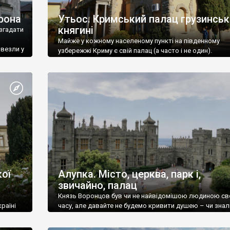
рона
Утьос. Кримський палац грузинськ
княгині
згадати
Майже у кожному населеному пункті на південному
ивезли у
узбережжі Криму є свій палац (а часто і не один).
ої
Алупка. Місто, церква, парк і,
звичайно, палац
Князь Воронцов був чи не найвідомішою людиною св
раїні
часу, але давайте не будемо кривити душею – чи знал
це прізвище до відвідин Алупки? Мабуть все таки ні.