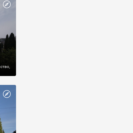
же
нство,