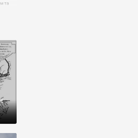
им та
ора і
є
го типу,
ей-
рний
ста:
 райони
від 2
I
і,
рукти,
 котрі