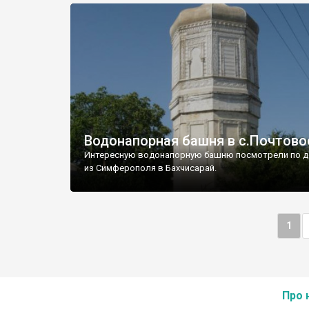
Водонапорная башня в с.Почтово
Интересную водонапорную башню посмотрели по д
из Симферополя в Бахчисарай.
1
Про 