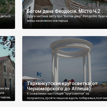
Богом дана Феодосія. Місто Ч.2
одиться
Друга частина звіту про "Богом дану" Феодосію буде 
менш насиченою ніж перша.
Тарханкутская кругосветка(от
Черноморского до Атлеша)
ших (на
але
К сожалению настоящей "кругосветки" не
тивізм,
получилось,пройти пешком вдоль побережья,поэтом
совершали радиальные вылазки из Оленевки.