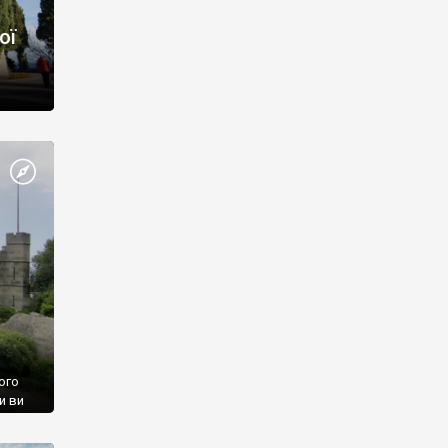
ої
ого
и ви