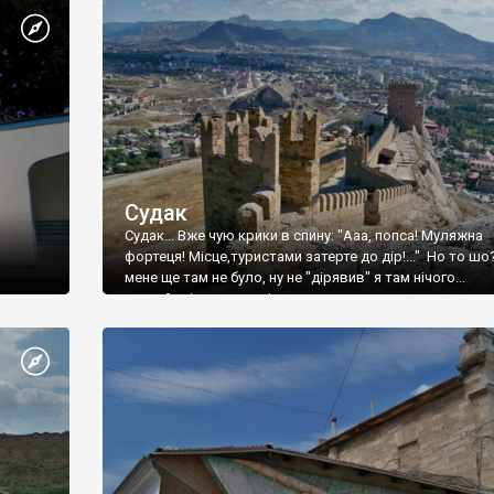
Судак
Судак... Вже чую крики в спину: "Ааа, попса! Муляжна
фортеця! Місце,туристами затерте до дір!..." Но то шо
мене ще там не було, ну не "дірявив" я там нічого...
принаймні до цього літа.