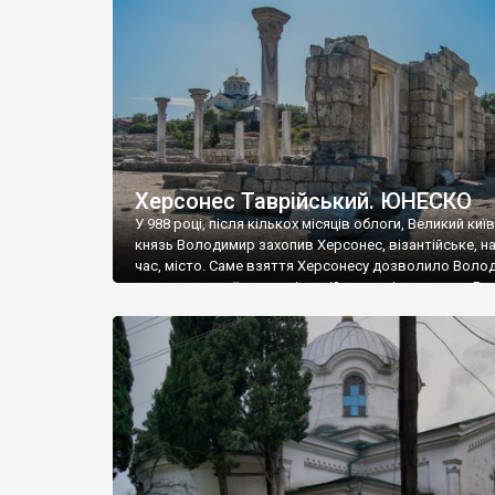
музею «Новгородський музей-заповідник» сотні арт
візантійської доби. Раритети викрадені з фондів об’
культурної спадщини ЮНЕСКО «Херсонеса Таврійсько
Офіційно – на виставку «Золото Візантії», але експер
влада в Україні вважають це лише […]
Херсонес Таврійський. ЮНЕСКО
У 988 році, після кількох місяців облоги, Великий киї
князь Володимир захопив Херсонес, візантійське, на
час, місто. Саме взяття Херсонесу дозволило Воло
диктувати свої умови візантійському імператору Вас
та одружитися з його дочкою Ганною. Цього ж року,
Херсонесі Володимир-язичник, став Василем-
християнином. А потім було Хрещення Русі. На честь
Херсонесу Таврійського названо місто […]