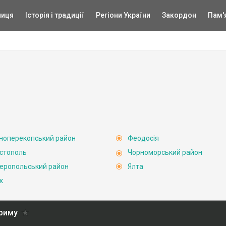
ниця
Історія і традиції
Регіони України
Закордон
Пам'
ноперекопський район
Феодосія
стополь
Чорноморський район
еропольський район
Ялта
к