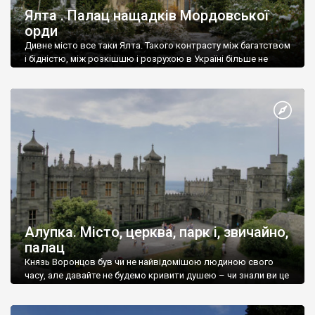
Ялта . Палац нащадків Мордовської
орди
Дивне місто все таки Ялта. Такого контрасту між багатством
і бідністю, між розкішшю і розрухою в Україні більше не
знайдеш.
Алупка. Місто, церква, парк і, звичайно,
палац
Князь Воронцов був чи не найвідомішою людиною свого
часу, але давайте не будемо кривити душею – чи знали ви це
прізвище до відвідин Алупки? Мабуть все таки ні.