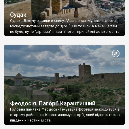
Судак
Судак... Вже чую крики в спину: "Ааа, попса! Муляжна фортеця!
Місце,туристами затерте до дір!..." Но то шо? А мене ще там
не було, ну не "дірявив" я там нічого... принаймні до цього літа.
Феодосія. Пагорб Карантинний
Головна памятка Феодосії - Генуезька фортеця знаходиться в
старому районі - на Карантинному пагорбі, який підноситься в
південній частині міста.