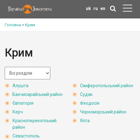
uk
ru
en
Головна
>
Крим
Крим
Алушта
Сімферопольський район
Бахчисарайський район
Судак
Євпаторія
Феодосія
Керч
Чорноморський район
Красноперекопський
Ялта
район
Севастополь