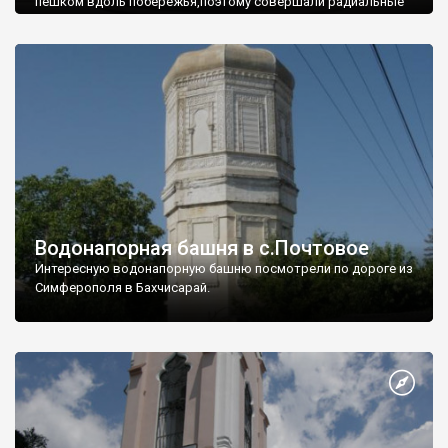
пешком вдоль побережья,поэтому совершали радиальные
вылазки из Оленевки.
Водонапорная башня в с.Почтовое
Интересную водонапорную башню посмотрели по дороге из
Симферополя в Бахчисарай.