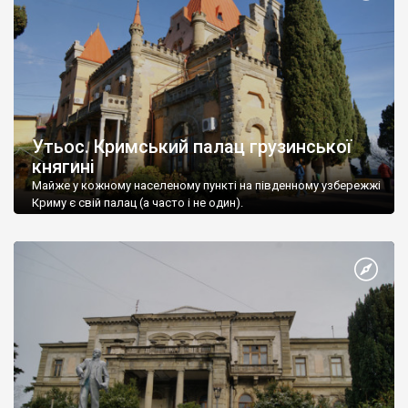
Утьос. Кримський палац грузинської
княгині
Майже у кожному населеному пункті на південному узбережжі
Криму є свій палац (а часто і не один).