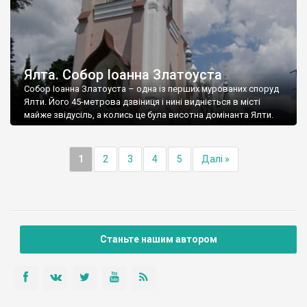
Ялта. Собор Іоанна Златоуста
Собор Іоанна Златоуста – одна із перших мурованих споруд
Ялти. Його 45-метрова дзвіниця і нині видніється в місті
майже звідусіль, а колись це була висотна домінанта Ялти.
1
2
3
4
5
Далі »
Станьте нашим автором