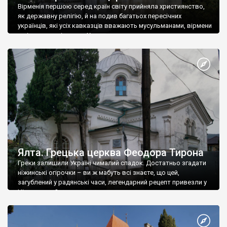
Вірменія першою серед країн світу прийняла християнство,
як державну релігію, й на подив багатьох пересічних
українців, які усіх кавказців вважають мусульманами, вірмени
є відданими вірянами Христа
Ялта. Грецька церква Феодора Тирона
Греки залишили Україні чималий спадок. Достатньо згадати
ніжинські огірочки – ви ж мабуть всі знаєте, що цей,
загублений у радянські часи, легендарний рецепт привезли у
Ніжин греки?