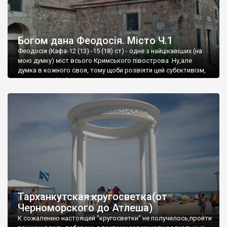
Богом дана Феодосія. Місто Ч.1
Феодосія (Кафа-12 (13) -15 (18) ст) - одне з найцікавіших (на
мою думку) міст всього Кримського півострова .Ну,але
думка в кожного своя, тому щоби розвіяти цей субєктивізм,
запрошую відвідати це
Тарханкутская кругосветка(от
Черноморского до Атлеша)
К сожалению настоящей "кругосветки" не получилось,пройти