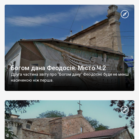
Богом дана Феодосія. Місто Ч.2
Друга частина звіту про "Богом дану" Феодосію буде не менш
насиченою ніж перша.