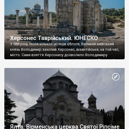
Херсонес Таврійський. ЮНЕСКО
У 988 році, після кількох місяців облоги, Великий київський
князь Володимир захопив Херсонес, візантійське, на той час,
місто. Саме взяття Херсонесу дозволило Володимиру
диктувати свої умови візантійському імператору Василю ІІ, та
одружитися з його дочкою Ганною. Цього ж року, в
Херсонесі Володимир-язичник, став Василем-християнином.
А потім було Хрещення Русі. На честь Херсонесу Таврійського
названо місто […]
Ялта. Вірменська церква Святої Ріпсіме