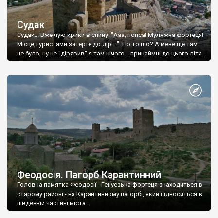
Судак
Судак... Вже чую крики в спину: "Ааа, попса! Муляжна фортеця!
Місце,туристами затерте до дір!..." Но то шо? А мене ще там
не було, ну не "дірявив" я там нічого... принаймні до цього літа.
Феодосія. Пагорб Карантинний
Головна памятка Феодосії - Генуезька фортеця знаходиться в
старому районі - на Карантинному пагорбі, який підноситься в
південній частині міста.