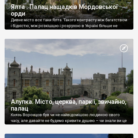
Ялта . Палац нащадків Мордовської
орди
Дивне місто все таки Ялта. Такого контрасту між багатством
і бідністю, між розкішшю і розрухою в Україні більше не
знайдеш.
Алупка. Місто, церква, парк і, звичайно,
палац
Князь Воронцов був чи не найвідомішою людиною свого
часу, але давайте не будемо кривити душею – чи знали ви це
прізвище до відвідин Алупки? Мабуть все таки ні.