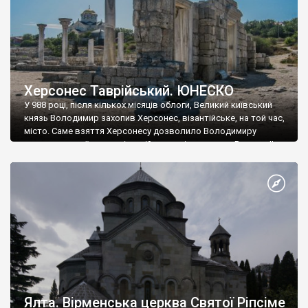
Херсонес Таврійський. ЮНЕСКО
У 988 році, після кількох місяців облоги, Великий київський
князь Володимир захопив Херсонес, візантійське, на той час,
місто. Саме взяття Херсонесу дозволило Володимиру
диктувати свої умови візантійському імператору Василю ІІ, та
одружитися з його дочкою Ганною. Цього ж року, в
Херсонесі Володимир-язичник, став Василем-християнином.
А потім було Хрещення Русі. На честь Херсонесу Таврійського
названо місто […]
Ялта. Вірменська церква Святої Ріпсіме