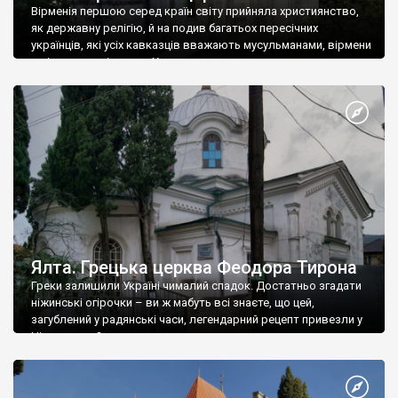
Вірменія першою серед країн світу прийняла християнство,
як державну релігію, й на подив багатьох пересічних
українців, які усіх кавказців вважають мусульманами, вірмени
є відданими вірянами Христа
Ялта. Грецька церква Феодора Тирона
Греки залишили Україні чималий спадок. Достатньо згадати
ніжинські огірочки – ви ж мабуть всі знаєте, що цей,
загублений у радянські часи, легендарний рецепт привезли у
Ніжин греки?