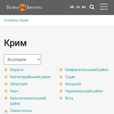
uk
ru
en
Головна
>
Крим
Крим
Алушта
Сімферопольський район
Бахчисарайський район
Судак
Євпаторія
Феодосія
Керч
Чорноморський район
Красноперекопський
Ялта
район
Севастополь