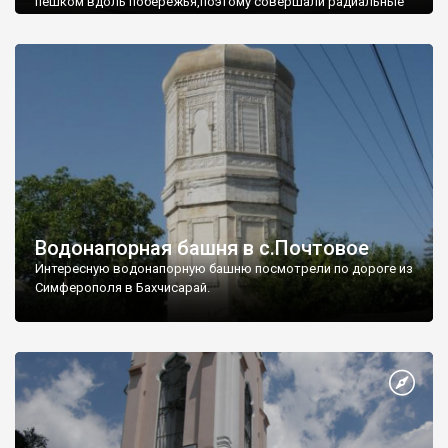
пешком вдоль побережья,поэтому совершали радиальные
вылазки из Оленевки.
Водонапорная башня в с.Почтовое
Интересную водонапорную башню посмотрели по дороге из
Симферополя в Бахчисарай.