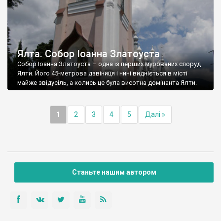
Ялта. Собор Іоанна Златоуста
Собор Іоанна Златоуста – одна із перших мурованих споруд
Ялти. Його 45-метрова дзвіниця і нині видніється в місті
майже звідусіль, а колись це була висотна домінанта Ялти.
1
2
3
4
5
Далі »
Станьте нашим автором