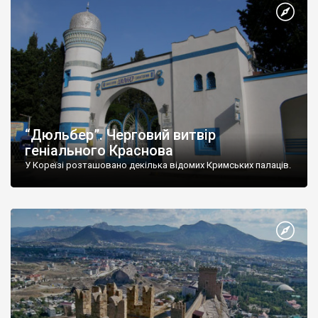
“Дюльбер”. Черговий витвір
геніального Краснова
У Кореїзі розташовано декілька відомих Кримських палаців.