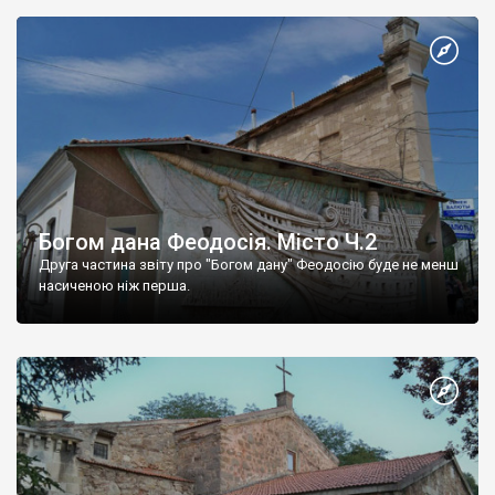
Богом дана Феодосія. Місто Ч.2
Друга частина звіту про "Богом дану" Феодосію буде не менш
насиченою ніж перша.