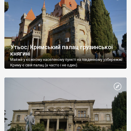
Утьос. Кримський палац грузинської
княгині
Майже у кожному населеному пункті на південному узбережжі
Криму є свій палац (а часто і не один).