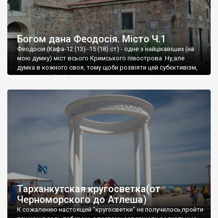
Богом дана Феодосія. Місто Ч.1
Феодосія (Кафа-12 (13) -15 (18) ст) - одне з найцікавіших (на
мою думку) міст всього Кримського півострова .Ну,але
думка в кожного своя, тому щоби розвіяти цей субєктивізм,
запрошую відвідати це
Тарханкутская кругосветка(от
Черноморского до Атлеша)
К сожалению настоящей "кругосветки" не получилось,пройти