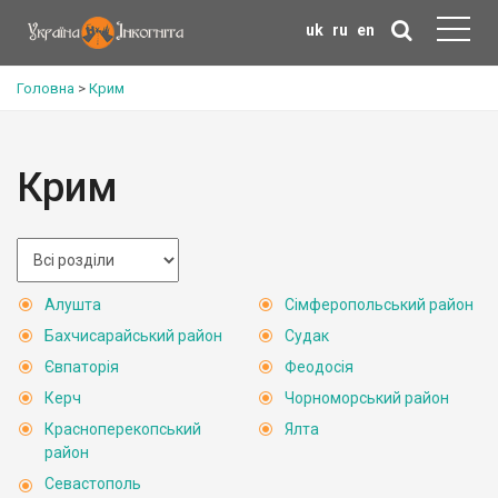
uk
ru
en
Головна
>
Крим
Крим
Алушта
Сімферопольський район
Бахчисарайський район
Судак
Євпаторія
Феодосія
Керч
Чорноморський район
Красноперекопський
Ялта
район
Севастополь