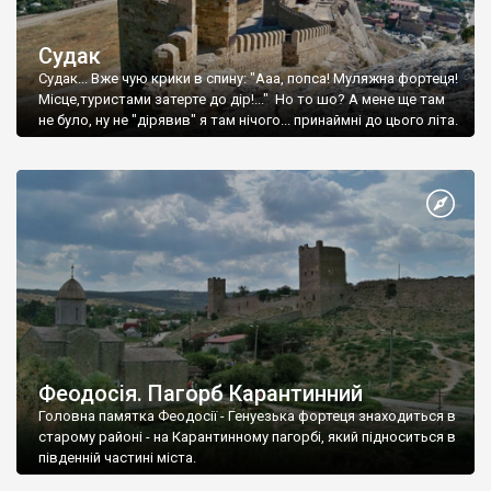
Судак
Судак... Вже чую крики в спину: "Ааа, попса! Муляжна фортеця!
Місце,туристами затерте до дір!..." Но то шо? А мене ще там
не було, ну не "дірявив" я там нічого... принаймні до цього літа.
Феодосія. Пагорб Карантинний
Головна памятка Феодосії - Генуезька фортеця знаходиться в
старому районі - на Карантинному пагорбі, який підноситься в
південній частині міста.