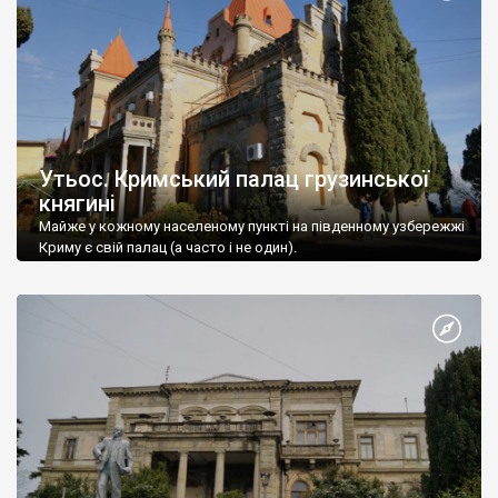
Утьос. Кримський палац грузинської
княгині
Майже у кожному населеному пункті на південному узбережжі
Криму є свій палац (а часто і не один).