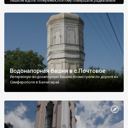
пешком вдоль побережья,поэтому совершали радиальные
вылазки из Оленевки.
Водонапорная башня в с.Почтовое
Интересную водонапорную башню посмотрели по дороге из
Симферополя в Бахчисарай.