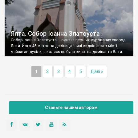
Ялта. Собор Іоанна Златоуста
Собор Іоанна Златоуста – одна із перших мурованих споруд
Ялти. Його 45-метрова дзвіниця і нині видніється в місті
майже звідусіль, а колись це була висотна домінанта Ялти.
1
2
3
4
5
Далі »
Станьте нашим автором