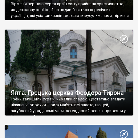
Вірменія першою серед країн світу прийняла християнство,
як державну релігію, й на подив багатьох пересічних
українців, які усіх кавказців вважають мусульманами, вірмени
є відданими вірянами Христа
Ялта. Грецька церква Феодора Тирона
Греки залишили Україні чималий спадок. Достатньо згадати
ніжинські огірочки – ви ж мабуть всі знаєте, що цей,
загублений у радянські часи, легендарний рецепт привезли у
Ніжин греки?