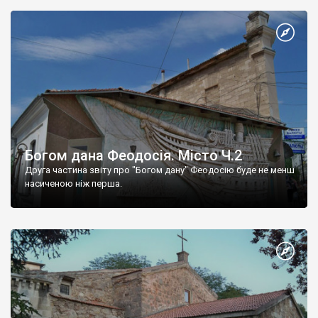
Богом дана Феодосія. Місто Ч.2
Друга частина звіту про "Богом дану" Феодосію буде не менш
насиченою ніж перша.