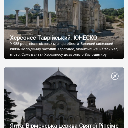
Херсонес Таврійський. ЮНЕСКО
У 988 році, після кількох місяців облоги, Великий київський
князь Володимир захопив Херсонес, візантійське, на той час,
місто. Саме взяття Херсонесу дозволило Володимиру
диктувати свої умови візантійському імператору Василю ІІ, та
одружитися з його дочкою Ганною. Цього ж року, в
Херсонесі Володимир-язичник, став Василем-християнином.
А потім було Хрещення Русі. На честь Херсонесу Таврійського
названо місто […]
Ялта. Вірменська церква Святої Ріпсіме