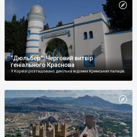
“Дюльбер”. Черговий витвір
геніального Краснова
У Кореїзі розташовано декілька відомих Кримських палаців.