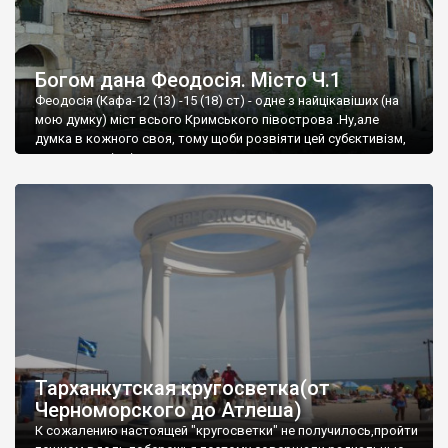
Богом дана Феодосія. Місто Ч.1
Феодосія (Кафа-12 (13) -15 (18) ст) - одне з найцікавіших (на
мою думку) міст всього Кримського півострова .Ну,але
думка в кожного своя, тому щоби розвіяти цей субєктивізм,
запрошую відвідати це
Тарханкутская кругосветка(от
Черноморского до Атлеша)
К сожалению настоящей "кругосветки" не получилось,пройти