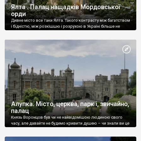
Ялта . Палац нащадків Мордовської
орди
Дивне місто все таки Ялта. Такого контрасту між багатством
і бідністю, між розкішшю і розрухою в Україні більше не
знайдеш.
Алупка. Місто, церква, парк і, звичайно,
палац
Князь Воронцов був чи не найвідомішою людиною свого
часу, але давайте не будемо кривити душею – чи знали ви це
прізвище до відвідин Алупки? Мабуть все таки ні.