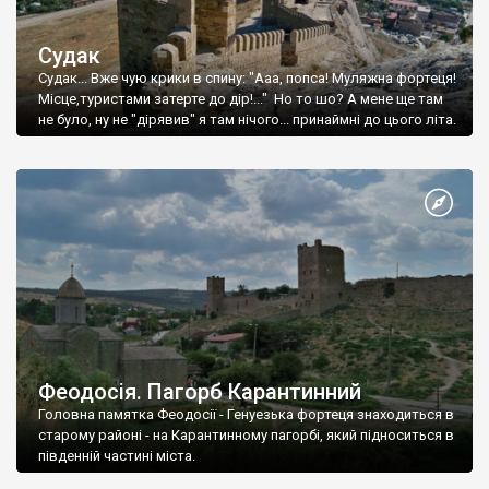
Судак
Судак... Вже чую крики в спину: "Ааа, попса! Муляжна фортеця!
Місце,туристами затерте до дір!..." Но то шо? А мене ще там
не було, ну не "дірявив" я там нічого... принаймні до цього літа.
Феодосія. Пагорб Карантинний
Головна памятка Феодосії - Генуезька фортеця знаходиться в
старому районі - на Карантинному пагорбі, який підноситься в
південній частині міста.