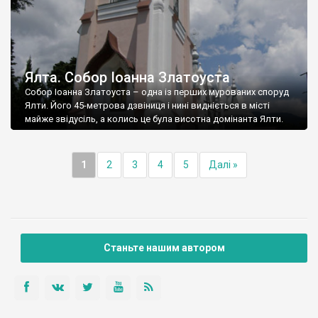
Ялта. Собор Іоанна Златоуста
Собор Іоанна Златоуста – одна із перших мурованих споруд
Ялти. Його 45-метрова дзвіниця і нині видніється в місті
майже звідусіль, а колись це була висотна домінанта Ялти.
1
2
3
4
5
Далі »
Станьте нашим автором