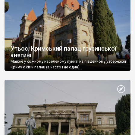
Утьос. Кримський палац грузинської
княгині
Майже у кожному населеному пункті на південному узбережжі
Криму є свій палац (а часто і не один).