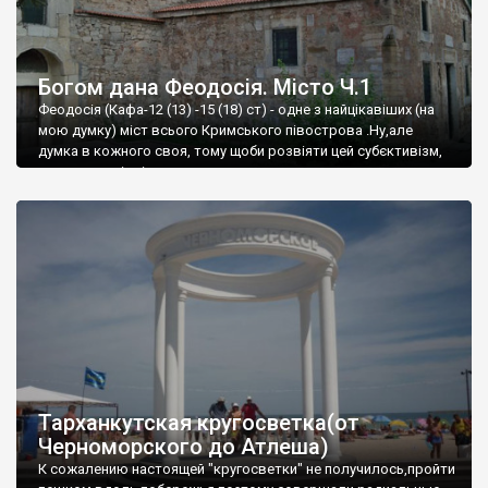
Богом дана Феодосія. Місто Ч.1
Феодосія (Кафа-12 (13) -15 (18) ст) - одне з найцікавіших (на
мою думку) міст всього Кримського півострова .Ну,але
думка в кожного своя, тому щоби розвіяти цей субєктивізм,
запрошую відвідати це
Тарханкутская кругосветка(от
Черноморского до Атлеша)
К сожалению настоящей "кругосветки" не получилось,пройти