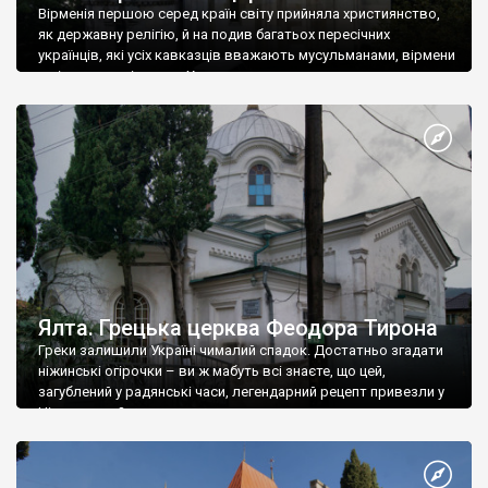
Вірменія першою серед країн світу прийняла християнство,
як державну релігію, й на подив багатьох пересічних
українців, які усіх кавказців вважають мусульманами, вірмени
є відданими вірянами Христа
Ялта. Грецька церква Феодора Тирона
Греки залишили Україні чималий спадок. Достатньо згадати
ніжинські огірочки – ви ж мабуть всі знаєте, що цей,
загублений у радянські часи, легендарний рецепт привезли у
Ніжин греки?