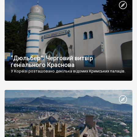
“Дюльбер”. Черговий витвір
геніального Краснова
У Кореїзі розташовано декілька відомих Кримських палаців.