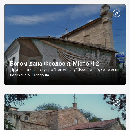
Богом дана Феодосія. Місто Ч.2
Друга частина звіту про "Богом дану" Феодосію буде не менш
насиченою ніж перша.