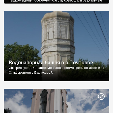
пешком вдоль побережья,поэтому совершали радиальные
вылазки из Оленевки.
Водонапорная башня в с.Почтовое
Интересную водонапорную башню посмотрели по дороге из
Симферополя в Бахчисарай.