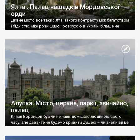
Ялта . Палац нащадків Мордовської
орди
Дивне місто все таки Ялта. Такого контрасту між багатством
і бідністю, між розкішшю і розрухою в Україні більше не
знайдеш.
Алупка. Місто, церква, парк і, звичайно,
палац
Князь Воронцов був чи не найвідомішою людиною свого
часу, але давайте не будемо кривити душею – чи знали ви це
прізвище до відвідин Алупки? Мабуть все таки ні.