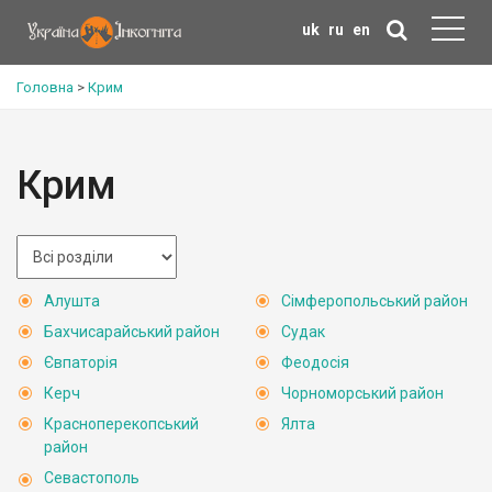
uk
ru
en
Головна
>
Крим
Крим
Алушта
Сімферопольський район
Бахчисарайський район
Судак
Євпаторія
Феодосія
Керч
Чорноморський район
Красноперекопський
Ялта
район
Севастополь