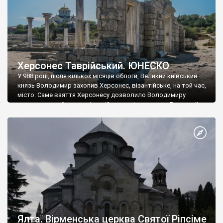
Херсонес Таврійський. ЮНЕСКО
У 988 році, після кількох місяців облоги, Великий київський
князь Володимир захопив Херсонес, візантійське, на той час,
місто. Саме взяття Херсонесу дозволило Володимиру
диктувати свої умови візантійському імператору Василю ІІ, та
одружитися з його дочкою Ганною. Цього ж року, в
Херсонесі Володимир-язичник, став Василем-християнином.
А потім було Хрещення Русі. На честь Херсонесу Таврійського
названо місто […]
Ялта. Вірменська церква Святої Ріпсіме