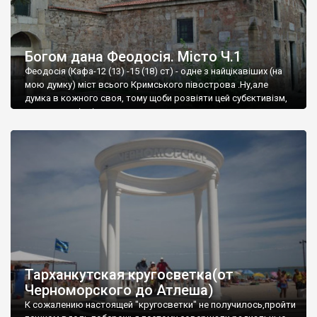
Богом дана Феодосія. Місто Ч.1
Феодосія (Кафа-12 (13) -15 (18) ст) - одне з найцікавіших (на
мою думку) міст всього Кримського півострова .Ну,але
думка в кожного своя, тому щоби розвіяти цей субєктивізм,
запрошую відвідати це
Тарханкутская кругосветка(от
Черноморского до Атлеша)
К сожалению настоящей "кругосветки" не получилось,пройти