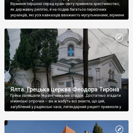
Вірменія першою серед країн світу прийняла християнство,
як державну релігію, й на подив багатьох пересічних
українців, які усіх кавказців вважають мусульманами, вірмени
є відданими вірянами Христа
Ялта. Грецька церква Феодора Тирона
Греки залишили Україні чималий спадок. Достатньо згадати
ніжинські огірочки – ви ж мабуть всі знаєте, що цей,
загублений у радянські часи, легендарний рецепт привезли у
Ніжин греки?