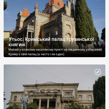
Утьос. Кримський палац грузинської
княгині
Майже у кожному населеному пункті на південному узбережжі
Криму є свій палац (а часто і не один).