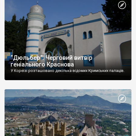
“Дюльбер”. Черговий витвір
геніального Краснова
У Кореїзі розташовано декілька відомих Кримських палаців.