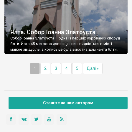
Ялта. Собор Іоанна Златоуста
Собор Іоанна Златоуста – одна із перших мурованих споруд
Ялти. Його 45-метрова дзвіниця і нині видніється в місті
майже звідусіль, а колись це була висотна домінанта Ялти.
1
2
3
4
5
Далі »
Станьте нашим автором