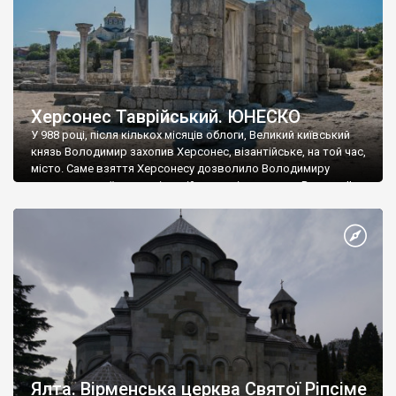
Херсонес Таврійський. ЮНЕСКО
У 988 році, після кількох місяців облоги, Великий київський
князь Володимир захопив Херсонес, візантійське, на той час,
місто. Саме взяття Херсонесу дозволило Володимиру
диктувати свої умови візантійському імператору Василю ІІ, та
одружитися з його дочкою Ганною. Цього ж року, в
Херсонесі Володимир-язичник, став Василем-християнином.
А потім було Хрещення Русі. На честь Херсонесу Таврійського
названо місто […]
Ялта. Вірменська церква Святої Ріпсіме