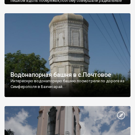
пешком вдоль побережья,поэтому совершали радиальные
вылазки из Оленевки.
Водонапорная башня в с.Почтовое
Интересную водонапорную башню посмотрели по дороге из
Симферополя в Бахчисарай.