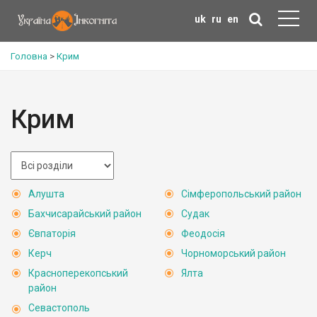
uk
ru
en
Головна
>
Крим
Крим
Алушта
Сімферопольський район
Бахчисарайський район
Судак
Євпаторія
Феодосія
Керч
Чорноморський район
Красноперекопський
Ялта
район
Севастополь