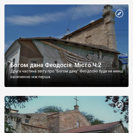
Богом дана Феодосія. Місто Ч.2
Друга частина звіту про "Богом дану" Феодосію буде не менш
насиченою ніж перша.