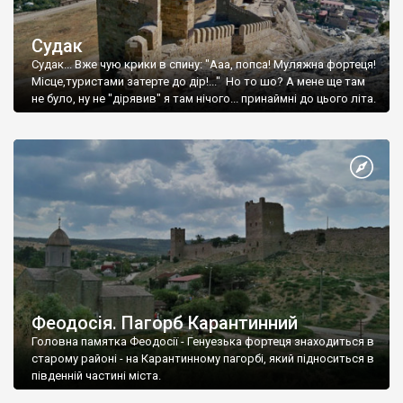
Судак
Судак... Вже чую крики в спину: "Ааа, попса! Муляжна фортеця!
Місце,туристами затерте до дір!..." Но то шо? А мене ще там
не було, ну не "дірявив" я там нічого... принаймні до цього літа.
Феодосія. Пагорб Карантинний
Головна памятка Феодосії - Генуезька фортеця знаходиться в
старому районі - на Карантинному пагорбі, який підноситься в
південній частині міста.