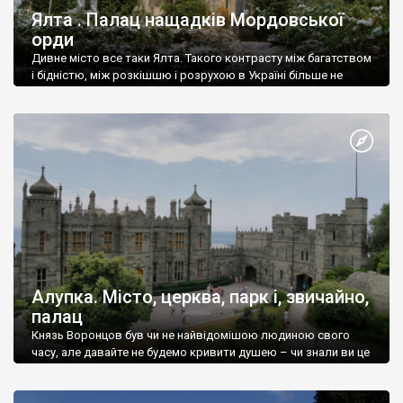
Ялта . Палац нащадків Мордовської
орди
Дивне місто все таки Ялта. Такого контрасту між багатством
і бідністю, між розкішшю і розрухою в Україні більше не
знайдеш.
Алупка. Місто, церква, парк і, звичайно,
палац
Князь Воронцов був чи не найвідомішою людиною свого
часу, але давайте не будемо кривити душею – чи знали ви це
прізвище до відвідин Алупки? Мабуть все таки ні.