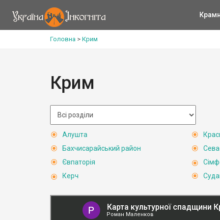
Крам
Головна
>
Крим
Крим
Алушта
Крас
Бахчисарайський район
Сева
Євпаторія
Сімф
Керч
Суда