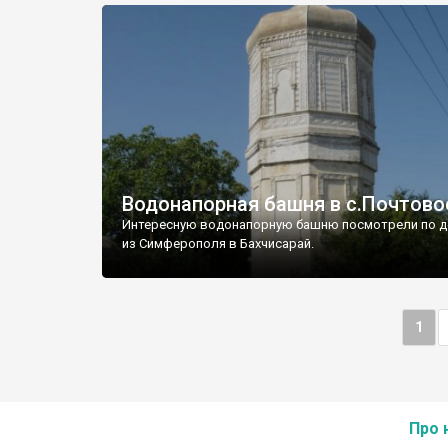
Водонапорная башня в с.Почтово
Интересную водонапорную башню посмотрели по д
из Симферополя в Бахчисарай.
1
Про 