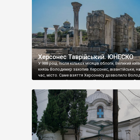
музею «Новгородський музей-заповідник» сотні арт
візантійської доби. Раритети викрадені з фондів об’
культурної спадщини ЮНЕСКО «Херсонеса Таврійсько
Офіційно – на виставку «Золото Візантії», але експер
влада в Україні вважають це лише […]
Херсонес Таврійський. ЮНЕСКО
У 988 році, після кількох місяців облоги, Великий киї
князь Володимир захопив Херсонес, візантійське, на
час, місто. Саме взяття Херсонесу дозволило Воло
диктувати свої умови візантійському імператору Вас
та одружитися з його дочкою Ганною. Цього ж року,
Херсонесі Володимир-язичник, став Василем-
християнином. А потім було Хрещення Русі. На честь
Херсонесу Таврійського названо місто […]