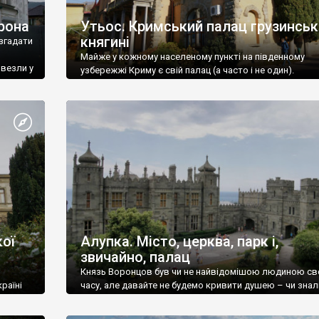
рона
Утьос. Кримський палац грузинськ
княгині
згадати
Майже у кожному населеному пункті на південному
ивезли у
узбережжі Криму є свій палац (а часто і не один).
ої
Алупка. Місто, церква, парк і,
звичайно, палац
Князь Воронцов був чи не найвідомішою людиною св
раїні
часу, але давайте не будемо кривити душею – чи знал
це прізвище до відвідин Алупки? Мабуть все таки ні.