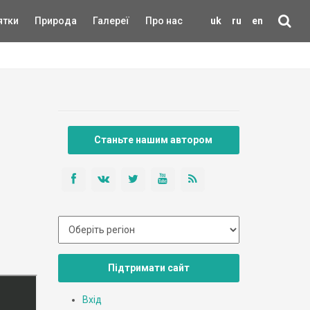
ятки
Природа
Галереї
Про нас
uk
ru
en
Станьте нашим автором
Підтримати сайт
Вхід