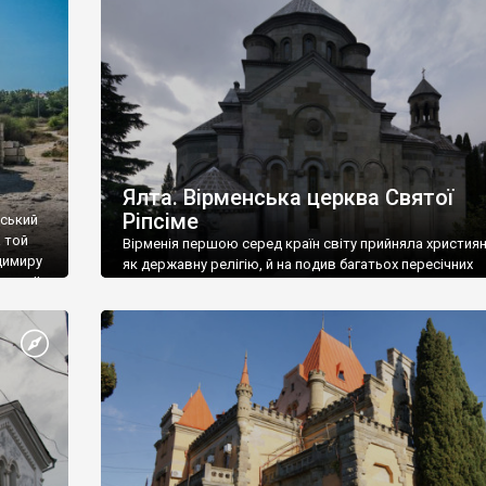
ефактів
називаються «повстяками» (postaki)…” “Вино. Крим
єкту
виробляє відмінне вино і його вдосталь: воно все ду
го».
легке біле і дуже […]
ти та
Ялта. Вірменська церква Святої
Ріпсіме
вський
 той
Вірменія першою серед країн світу прийняла христия
димиру
як державну релігію, й на подив багатьох пересічних
илю ІІ,
українців, які усіх кавказців вважають мусульманами,
 в
вірмени є відданими вірянами Христа