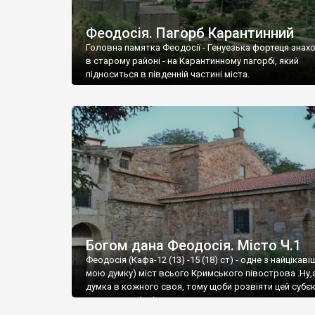
Феодосія. Пагорб Карантинний
Головна памятка Феодосії - Генуезька фортеця знах
в старому районі - на Карантинному пагорбі, який
підноситься в південній частині міста.
Богом дана Феодосія. Місто Ч.1
Феодосія (Кафа-12 (13) -15 (18) ст) - одне з найцікаві
мою думку) міст всього Кримського півострова .Ну,
думка в кожного своя, тому щоби розвіяти цей субєк
запрошую відвідати це