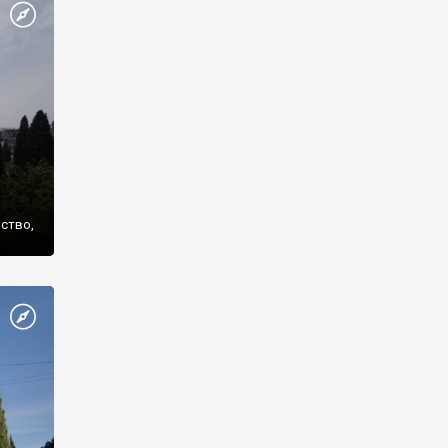
же
нство,