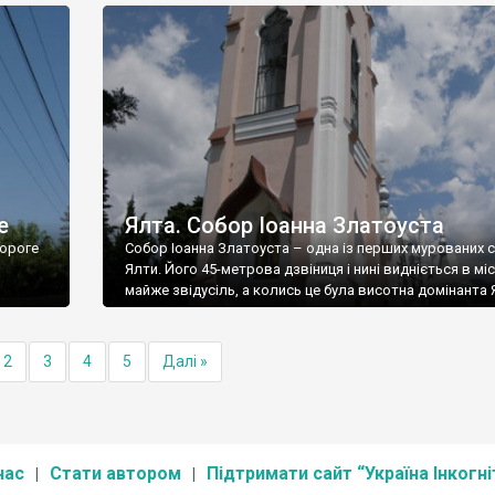
е
Ялта. Собор Іоанна Златоуста
ороге
Собор Іоанна Златоуста – одна із перших мурованих 
Ялти. Його 45-метрова дзвіниця і нині видніється в міс
майже звідусіль, а колись це була висотна домінанта 
2
3
4
5
Далі »
нас
Стати автором
Підтримати сайт “Україна Інкогні