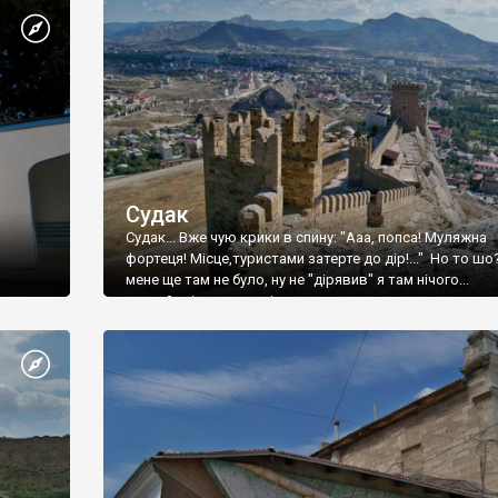
Судак
Судак... Вже чую крики в спину: "Ааа, попса! Муляжна
фортеця! Місце,туристами затерте до дір!..." Но то шо
мене ще там не було, ну не "дірявив" я там нічого...
принаймні до цього літа.