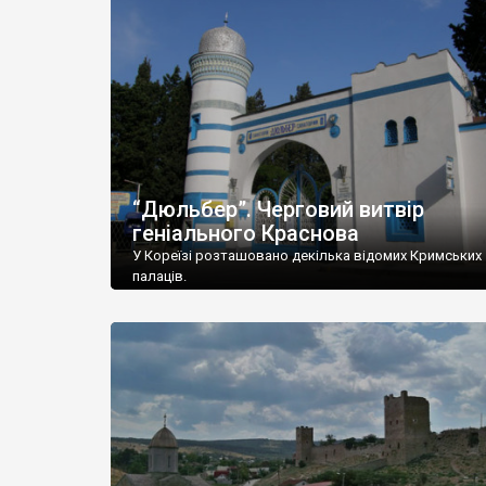
“Дюльбер”. Черговий витвір
геніального Краснова
У Кореїзі розташовано декілька відомих Кримських
палаців.