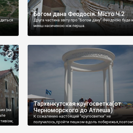
Богом дана Феодосія. Місто Ч.2
одиться
Друга частина звіту про "Богом дану" Феодосію буде 
менш насиченою ніж перша.
Тарханкутская кругосветка(от
Черноморского до Атлеша)
ших (на
але
К сожалению настоящей "кругосветки" не
тивізм,
получилось,пройти пешком вдоль побережья,поэтом
совершали радиальные вылазки из Оленевки.