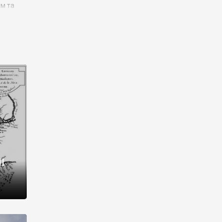
им та
ора і
є
го типу,
ей-
рний
ста:
 райони
від 2
I
і,
рукти,
 котрі