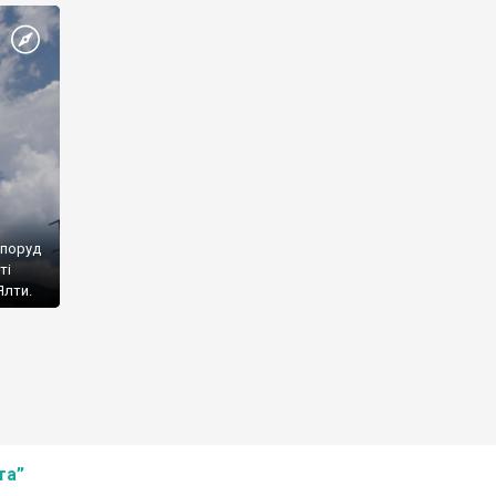
споруд
ті
Ялти.
та”