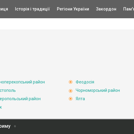
ниця
Історія і традиції
Регіони України
Закордон
Пам'
ноперекопський район
Феодосія
стополь
Чорноморський район
еропольський район
Ялта
к