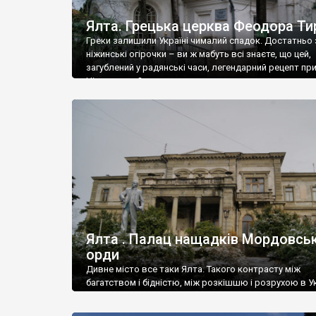
Ялта. Грецька церква Феодора Ти
Греки залишили Україні чималий спадок. Достатньо 
ніжинські огірочки – ви ж мабуть всі знаєте, що цей,
загублений у радянські часи, легендарний рецепт пр
Ніжин греки?
Ялта . Палац нащадків Мордовськ
орди
Дивне місто все таки Ялта. Такого контрасту між
багатством і бідністю, між розкішшю і розрухою в Ук
більше не знайдеш.