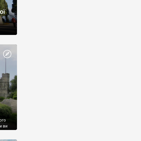
ої
ого
и ви