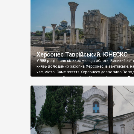
музею «Новгородський музей-заповідник» сотні арт
візантійської доби. Раритети викрадені з фондів об’
культурної спадщини ЮНЕСКО «Херсонеса Таврійсько
Офіційно – на виставку «Золото Візантії», але експер
влада в Україні вважають це лише […]
Херсонес Таврійський. ЮНЕСКО
У 988 році, після кількох місяців облоги, Великий киї
князь Володимир захопив Херсонес, візантійське, на
час, місто. Саме взяття Херсонесу дозволило Воло
диктувати свої умови візантійському імператору Вас
та одружитися з його дочкою Ганною. Цього ж року,
Херсонесі Володимир-язичник, став Василем-
християнином. А потім було Хрещення Русі. На честь
Херсонесу Таврійського названо місто […]