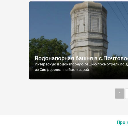
Водонапорная башня в с.Почтово
Интересную водонапорную башню посмотрели по д
из Симферополя в Бахчисарай.
1
Про 