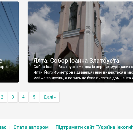
е
Ялта. Собор Іоанна Златоуста
ороге
Собор Іоанна Златоуста – одна із перших мурованих 
Ялти. Його 45-метрова дзвіниця і нині видніється в міс
майже звідусіль, а колись це була висотна домінанта 
2
3
4
5
Далі »
нас
Стати автором
Підтримати сайт “Україна Інкогні