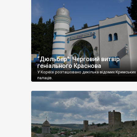
“Дюльбер”. Черговий витвір
геніального Краснова
У Кореїзі розташовано декілька відомих Кримських
палаців.