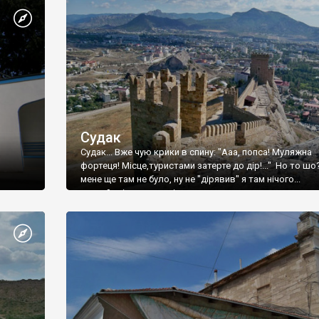
Судак
Судак... Вже чую крики в спину: "Ааа, попса! Муляжна
фортеця! Місце,туристами затерте до дір!..." Но то шо
мене ще там не було, ну не "дірявив" я там нічого...
принаймні до цього літа.