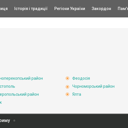
ниця
Історія і традиції
Регіони України
Закордон
Пам'
ноперекопський район
Феодосія
стополь
Чорноморський район
еропольський район
Ялта
к