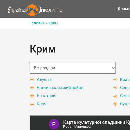
Крам
Головна
>
Крим
Крим
Алушта
Крас
Бахчисарайський район
Сева
Євпаторія
Сімф
Керч
Суда