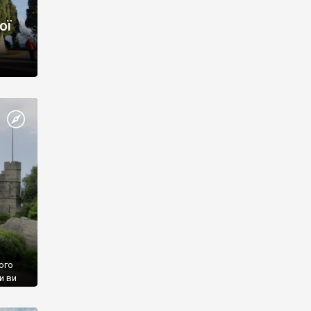
ої
ого
и ви