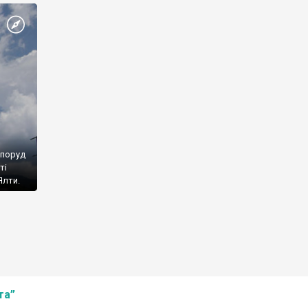
споруд
ті
Ялти.
та”