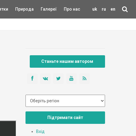
ятки
Природа
Галереї
Про нас
uk
ru
en
Станьте нашим автором
Підтримати сайт
Вхід