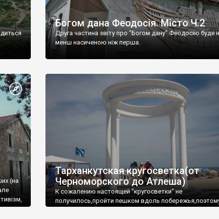
Богом дана Феодосія. Місто Ч.2
одиться
Друга частина звіту про "Богом дану" Феодосію буде 
менш насиченою ніж перша.
Тарханкутская кругосветка(от
Черноморского до Атлеша)
ших (на
але
К сожалению настоящей "кругосветки" не
тивізм,
получилось,пройти пешком вдоль побережья,поэтом
совершали радиальные вылазки из Оленевки.