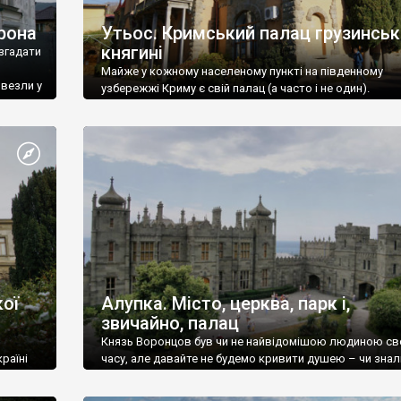
рона
Утьос. Кримський палац грузинськ
княгині
згадати
Майже у кожному населеному пункті на південному
ивезли у
узбережжі Криму є свій палац (а часто і не один).
ої
Алупка. Місто, церква, парк і,
звичайно, палац
Князь Воронцов був чи не найвідомішою людиною св
раїні
часу, але давайте не будемо кривити душею – чи знал
це прізвище до відвідин Алупки? Мабуть все таки ні.