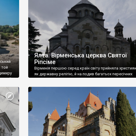
ефактів
називаються «повстяками» (postaki)…” “Вино. Крим
єкту
виробляє відмінне вино і його вдосталь: воно все ду
го».
легке біле і дуже […]
ти та
Ялта. Вірменська церква Святої
Ріпсіме
вський
 той
Вірменія першою серед країн світу прийняла христия
димиру
як державну релігію, й на подив багатьох пересічних
илю ІІ,
українців, які усіх кавказців вважають мусульманами,
 в
вірмени є відданими вірянами Христа