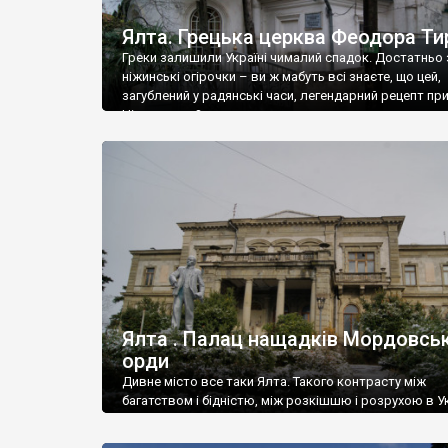
Ялта. Грецька церква Феодора Ти
Греки залишили Україні чималий спадок. Достатньо 
ніжинські огірочки – ви ж мабуть всі знаєте, що цей,
загублений у радянські часи, легендарний рецепт пр
Ніжин греки?
Ялта . Палац нащадків Мордовськ
орди
Дивне місто все таки Ялта. Такого контрасту між
багатством і бідністю, між розкішшю і розрухою в Ук
більше не знайдеш.