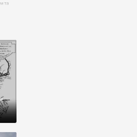
им та
ора і
є
го типу,
ей-
рний
ста:
 райони
від 2
I
і,
рукти,
 котрі