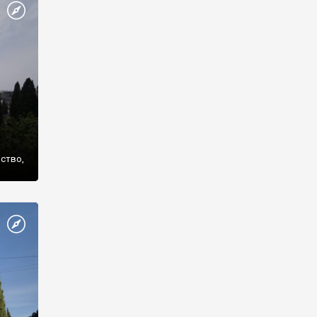
же
нство,