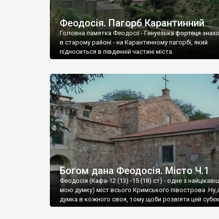
Феодосія. Пагорб Карантинний
Головна памятка Феодосії - Генуезька фортеця знах
в старому районі - на Карантинному пагорбі, який
підноситься в південній частині міста.
Богом дана Феодосія. Місто Ч.1
Феодосія (Кафа-12 (13) -15 (18) ст) - одне з найцікаві
мою думку) міст всього Кримського півострова .Ну,
думка в кожного своя, тому щоби розвіяти цей субєк
запрошую відвідати це