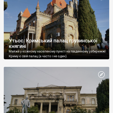
Утьос. Кримський палац грузинської
княгині
Майже у кожному населеному пункті на південному узбережжі
Криму є свій палац (а часто і не один).