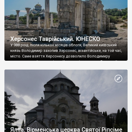
Херсонес Таврійський. ЮНЕСКО
У 988 році, після кількох місяців облоги, Великий київський
князь Володимир захопив Херсонес, візантійське, на той час,
місто. Саме взяття Херсонесу дозволило Володимиру
диктувати свої умови візантійському імператору Василю ІІ, та
одружитися з його дочкою Ганною. Цього ж року, в
Херсонесі Володимир-язичник, став Василем-християнином.
А потім було Хрещення Русі. На честь Херсонесу Таврійського
названо місто […]
Ялта. Вірменська церква Святої Ріпсіме