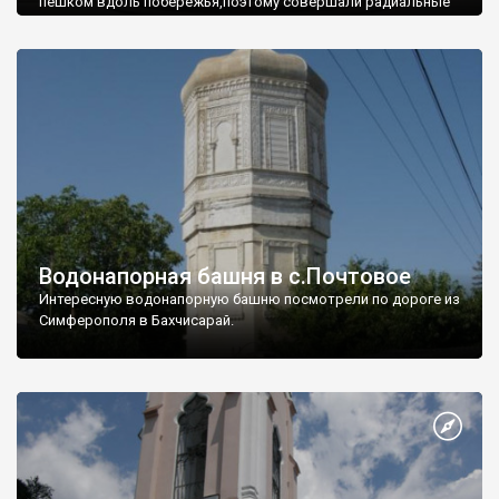
пешком вдоль побережья,поэтому совершали радиальные
вылазки из Оленевки.
Водонапорная башня в с.Почтовое
Интересную водонапорную башню посмотрели по дороге из
Симферополя в Бахчисарай.