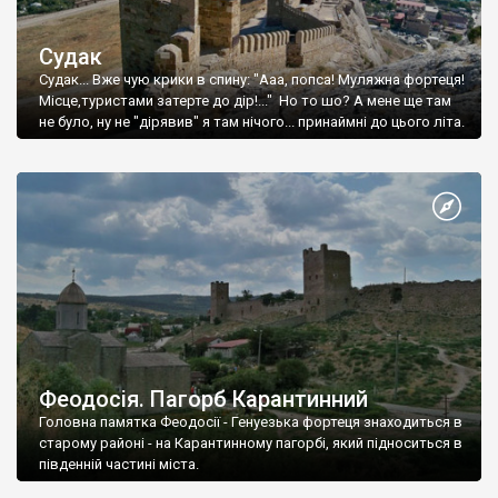
Судак
Судак... Вже чую крики в спину: "Ааа, попса! Муляжна фортеця!
Місце,туристами затерте до дір!..." Но то шо? А мене ще там
не було, ну не "дірявив" я там нічого... принаймні до цього літа.
Феодосія. Пагорб Карантинний
Головна памятка Феодосії - Генуезька фортеця знаходиться в
старому районі - на Карантинному пагорбі, який підноситься в
південній частині міста.