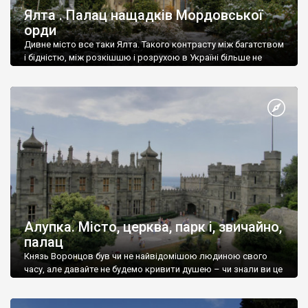
Ялта . Палац нащадків Мордовської
орди
Дивне місто все таки Ялта. Такого контрасту між багатством
і бідністю, між розкішшю і розрухою в Україні більше не
знайдеш.
Алупка. Місто, церква, парк і, звичайно,
палац
Князь Воронцов був чи не найвідомішою людиною свого
часу, але давайте не будемо кривити душею – чи знали ви це
прізвище до відвідин Алупки? Мабуть все таки ні.