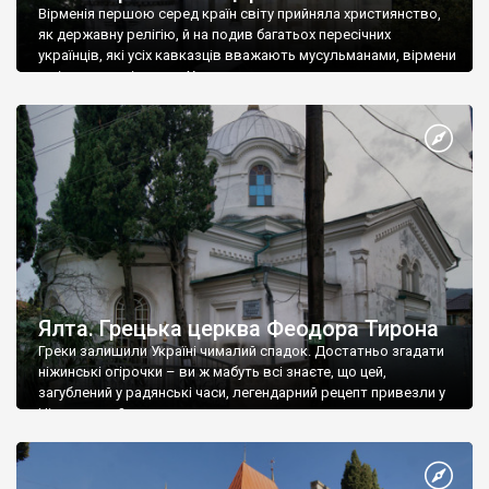
Вірменія першою серед країн світу прийняла християнство,
як державну релігію, й на подив багатьох пересічних
українців, які усіх кавказців вважають мусульманами, вірмени
є відданими вірянами Христа
Ялта. Грецька церква Феодора Тирона
Греки залишили Україні чималий спадок. Достатньо згадати
ніжинські огірочки – ви ж мабуть всі знаєте, що цей,
загублений у радянські часи, легендарний рецепт привезли у
Ніжин греки?