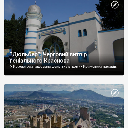
“Дюльбер”. Черговий витвір
геніального Краснова
У Кореїзі розташовано декілька відомих Кримських палаців.