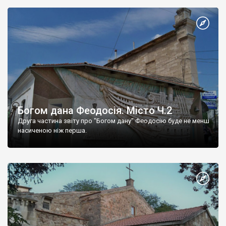
Богом дана Феодосія. Місто Ч.2
Друга частина звіту про "Богом дану" Феодосію буде не менш
насиченою ніж перша.