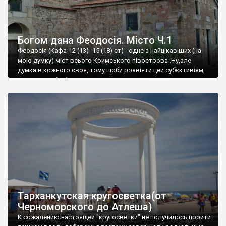
Богом дана Феодосія. Місто Ч.1
Феодосія (Кафа-12 (13) -15 (18) ст) - одне з найцікавіших (на
мою думку) міст всього Кримського півострова .Ну,але
думка в кожного своя, тому щоби розвіяти цей субєктивізм,
запрошую відвідати це
Тарханкутская кругосветка(от
Черноморского до Атлеша)
К сожалению настоящей "кругосветки" не получилось,пройти