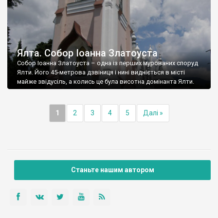
Ялта. Собор Іоанна Златоуста
Собор Іоанна Златоуста – одна із перших мурованих споруд
Ялти. Його 45-метрова дзвіниця і нині видніється в місті
майже звідусіль, а колись це була висотна домінанта Ялти.
1
2
3
4
5
Далі »
Станьте нашим автором