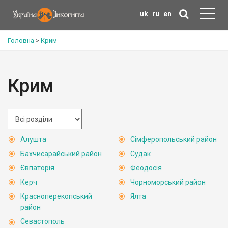
uk
ru
en
Головна
>
Крим
Крим
Алушта
Сімферопольський район
Бахчисарайський район
Судак
Євпаторія
Феодосія
Керч
Чорноморський район
Красноперекопський
Ялта
район
Севастополь