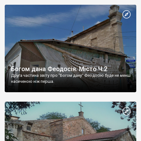
Богом дана Феодосія. Місто Ч.2
Друга частина звіту про "Богом дану" Феодосію буде не менш
насиченою ніж перша.