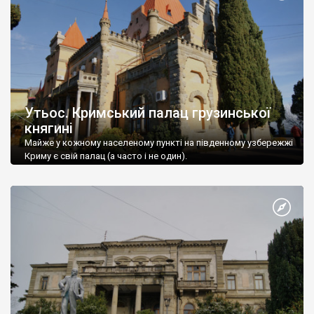
Утьос. Кримський палац грузинської
княгині
Майже у кожному населеному пункті на південному узбережжі
Криму є свій палац (а часто і не один).