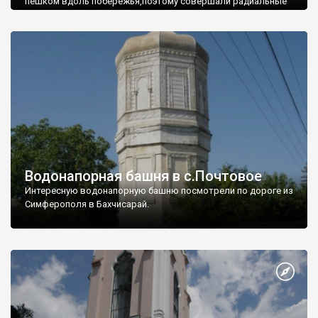
пешком вдоль побережья,поэтому совершали радиальные
вылазки из Оленевки.
Водонапорная башня в с.Почтовое
Интересную водонапорную башню посмотрели по дороге из
Симферополя в Бахчисарай.