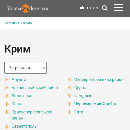
uk
ru
en
Головна
>
Крим
Крим
Алушта
Сімферопольський район
Бахчисарайський район
Судак
Євпаторія
Феодосія
Керч
Чорноморський район
Красноперекопський
Ялта
район
Севастополь