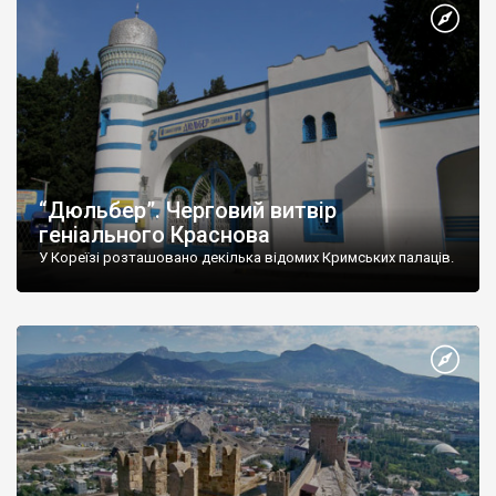
“Дюльбер”. Черговий витвір
геніального Краснова
У Кореїзі розташовано декілька відомих Кримських палаців.