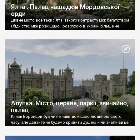
Ялта . Палац нащадків Мордовської
орди
Дивне місто все таки Ялта. Такого контрасту між багатством
і бідністю, між розкішшю і розрухою в Україні більше не
знайдеш.
Алупка. Місто, церква, парк і, звичайно,
палац
Князь Воронцов був чи не найвідомішою людиною свого
часу, але давайте не будемо кривити душею – чи знали ви це
прізвище до відвідин Алупки? Мабуть все таки ні.