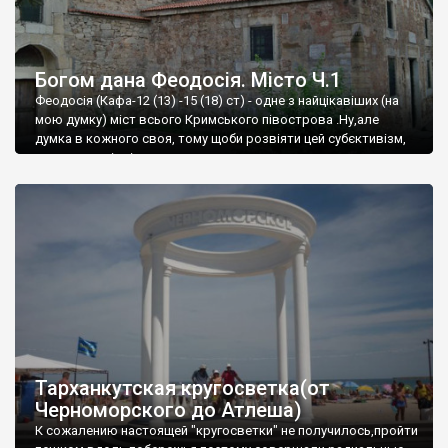
Богом дана Феодосія. Місто Ч.1
Феодосія (Кафа-12 (13) -15 (18) ст) - одне з найцікавіших (на
мою думку) міст всього Кримського півострова .Ну,але
думка в кожного своя, тому щоби розвіяти цей субєктивізм,
запрошую відвідати це
Тарханкутская кругосветка(от
Черноморского до Атлеша)
К сожалению настоящей "кругосветки" не получилось,пройти