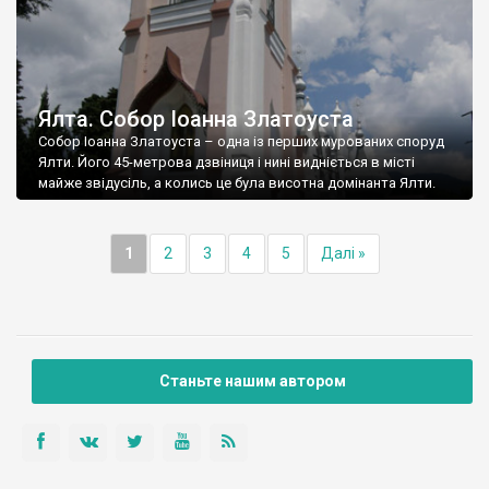
Ялта. Собор Іоанна Златоуста
Собор Іоанна Златоуста – одна із перших мурованих споруд
Ялти. Його 45-метрова дзвіниця і нині видніється в місті
майже звідусіль, а колись це була висотна домінанта Ялти.
1
2
3
4
5
Далі »
Станьте нашим автором