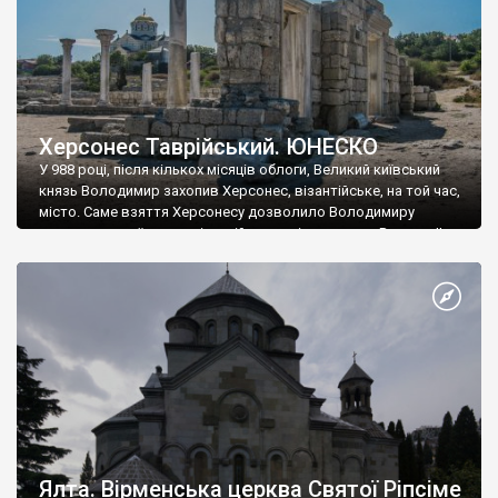
Херсонес Таврійський. ЮНЕСКО
У 988 році, після кількох місяців облоги, Великий київський
князь Володимир захопив Херсонес, візантійське, на той час,
місто. Саме взяття Херсонесу дозволило Володимиру
диктувати свої умови візантійському імператору Василю ІІ, та
одружитися з його дочкою Ганною. Цього ж року, в
Херсонесі Володимир-язичник, став Василем-християнином.
А потім було Хрещення Русі. На честь Херсонесу Таврійського
названо місто […]
Ялта. Вірменська церква Святої Ріпсіме