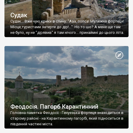
Судак
Судак... Вже чую крики в спину: "Ааа, попса! Муляжна фортеця!
Місце,туристами затерте до дір!..." Но то шо? А мене ще там
не було, ну не "дірявив" я там нічого... принаймні до цього літа.
Феодосія. Пагорб Карантинний
Головна памятка Феодосії - Генуезька фортеця знаходиться в
старому районі - на Карантинному пагорбі, який підноситься в
південній частині міста.