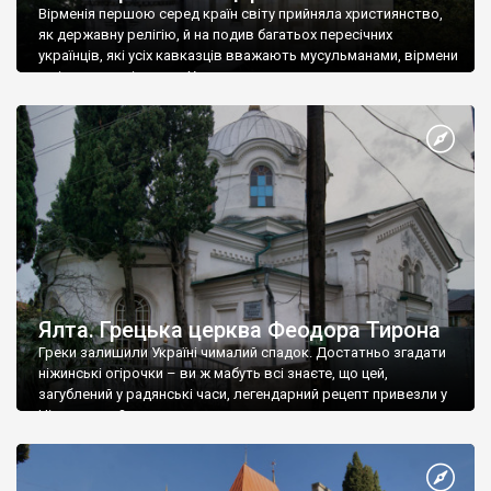
Вірменія першою серед країн світу прийняла християнство,
як державну релігію, й на подив багатьох пересічних
українців, які усіх кавказців вважають мусульманами, вірмени
є відданими вірянами Христа
Ялта. Грецька церква Феодора Тирона
Греки залишили Україні чималий спадок. Достатньо згадати
ніжинські огірочки – ви ж мабуть всі знаєте, що цей,
загублений у радянські часи, легендарний рецепт привезли у
Ніжин греки?