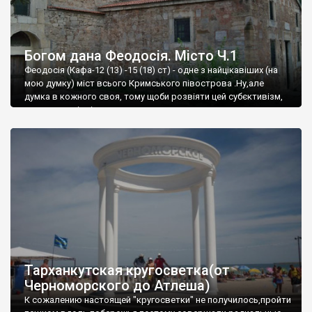
Богом дана Феодосія. Місто Ч.1
Феодосія (Кафа-12 (13) -15 (18) ст) - одне з найцікавіших (на
мою думку) міст всього Кримського півострова .Ну,але
думка в кожного своя, тому щоби розвіяти цей субєктивізм,
запрошую відвідати це
Тарханкутская кругосветка(от
Черноморского до Атлеша)
К сожалению настоящей "кругосветки" не получилось,пройти