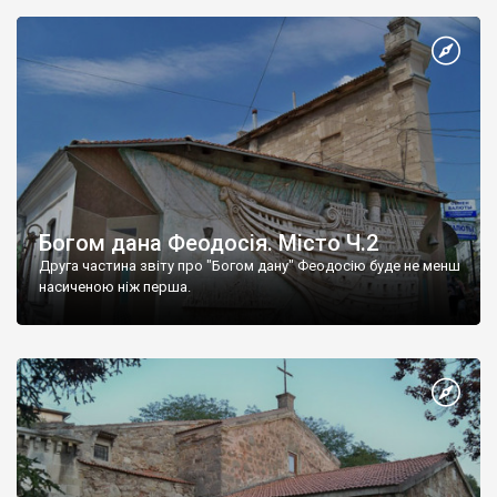
Богом дана Феодосія. Місто Ч.2
Друга частина звіту про "Богом дану" Феодосію буде не менш
насиченою ніж перша.