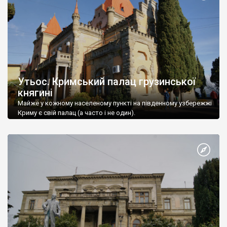
Утьос. Кримський палац грузинської
княгині
Майже у кожному населеному пункті на південному узбережжі
Криму є свій палац (а часто і не один).