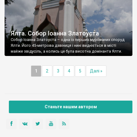
Ялта. Собор Іоанна Златоуста
Собор Іоанна Златоуста – одна із перших мурованих споруд
Ялти. Його 45-метрова дзвіниця і нині видніється в місті
майже звідусіль, а колись це була висотна домінанта Ялти.
1
2
3
4
5
Далі »
Станьте нашим автором