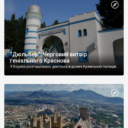
“Дюльбер”. Черговий витвір
геніального Краснова
У Кореїзі розташовано декілька відомих Кримських палаців.