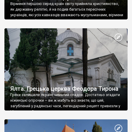
Вірменія першою серед країн світу прийняла християнство,
як державну релігію, й на подив багатьох пересічних
українців, які усіх кавказців вважають мусульманами, вірмени
є відданими вірянами Христа
Ялта. Грецька церква Феодора Тирона
Греки залишили Україні чималий спадок. Достатньо згадати
ніжинські огірочки – ви ж мабуть всі знаєте, що цей,
загублений у радянські часи, легендарний рецепт привезли у
Ніжин греки?