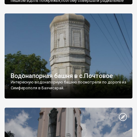
пешком вдоль побережья,поэтому совершали радиальные
вылазки из Оленевки.
Водонапорная башня в с.Почтовое
Интересную водонапорную башню посмотрели по дороге из
Симферополя в Бахчисарай.