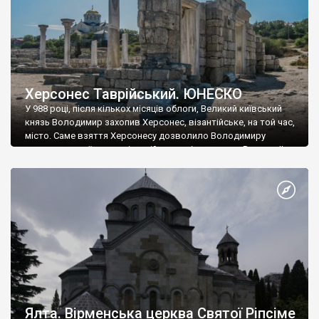
Херсонес Таврійський. ЮНЕСКО
У 988 році, після кількох місяців облоги, Великий київський
князь Володимир захопив Херсонес, візантійське, на той час,
місто. Саме взяття Херсонесу дозволило Володимиру
диктувати свої умови візантійському імператору Василю ІІ, та
одружитися з його дочкою Ганною. Цього ж року, в
Херсонесі Володимир-язичник, став Василем-християнином.
А потім було Хрещення Русі. На честь Херсонесу Таврійського
названо місто […]
Ялта. Вірменська церква Святої Ріпсіме