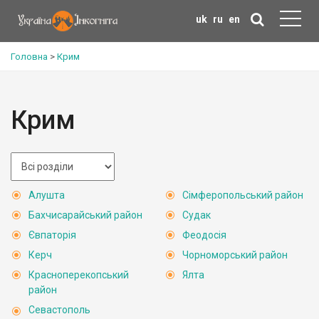
uk
ru
en
Головна
>
Крим
Крим
Алушта
Сімферопольський район
Бахчисарайський район
Судак
Євпаторія
Феодосія
Керч
Чорноморський район
Красноперекопський
Ялта
район
Севастополь