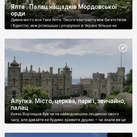
Ялта . Палац нащадків Мордовської
орди
Дивне місто все таки Ялта. Такого контрасту між багатством
і бідністю, між розкішшю і розрухою в Україні більше не
знайдеш.
Алупка. Місто, церква, парк і, звичайно,
палац
Князь Воронцов був чи не найвідомішою людиною свого
часу, але давайте не будемо кривити душею – чи знали ви це
прізвище до відвідин Алупки? Мабуть все таки ні.