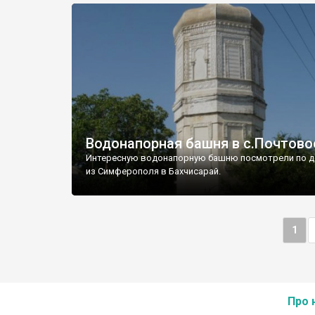
Водонапорная башня в с.Почтово
Интересную водонапорную башню посмотрели по д
из Симферополя в Бахчисарай.
1
Про 