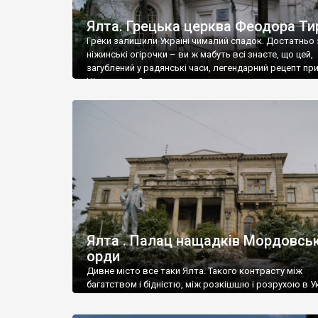
Ялта. Грецька церква Феодора Ти
Греки залишили Україні чималий спадок. Достатньо 
ніжинські огірочки – ви ж мабуть всі знаєте, що цей,
загублений у радянські часи, легендарний рецепт пр
Ніжин греки?
Ялта . Палац нащадків Мордовськ
орди
Дивне місто все таки Ялта. Такого контрасту між
багатством і бідністю, між розкішшю і розрухою в Ук
більше не знайдеш.