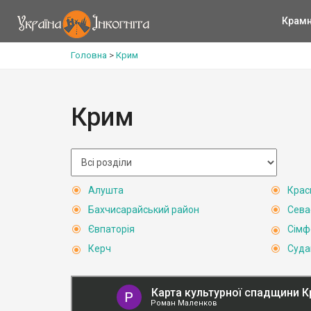
Крам
Головна
>
Крим
Крим
Алушта
Крас
Бахчисарайський район
Сева
Євпаторія
Сімф
Керч
Суда