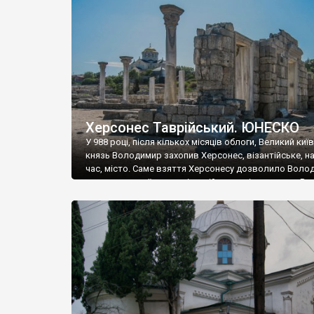
музею «Новгородський музей-заповідник» сотні арт
візантійської доби. Раритети викрадені з фондів об’
культурної спадщини ЮНЕСКО «Херсонеса Таврійсько
Офіційно – на виставку «Золото Візантії», але експер
влада в Україні вважають це лише […]
Херсонес Таврійський. ЮНЕСКО
У 988 році, після кількох місяців облоги, Великий киї
князь Володимир захопив Херсонес, візантійське, на
час, місто. Саме взяття Херсонесу дозволило Воло
диктувати свої умови візантійському імператору Вас
та одружитися з його дочкою Ганною. Цього ж року,
Херсонесі Володимир-язичник, став Василем-
християнином. А потім було Хрещення Русі. На честь
Херсонесу Таврійського названо місто […]