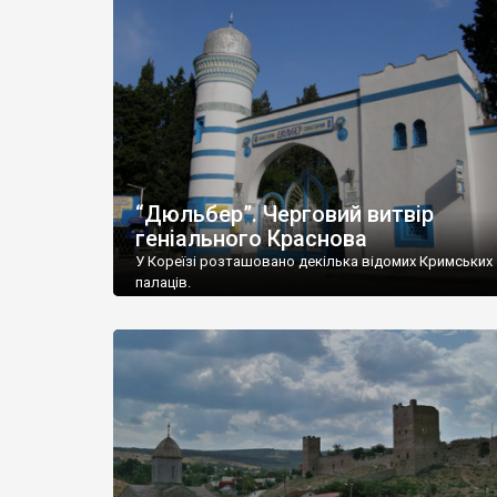
“Дюльбер”. Черговий витвір
геніального Краснова
У Кореїзі розташовано декілька відомих Кримських
палаців.