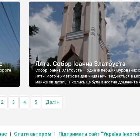
е
Ялта. Собор Іоанна Златоуста
ороге
Собор Іоанна Златоуста – одна із перших мурованих 
Ялти. Його 45-метрова дзвіниця і нині видніється в міс
майже звідусіль, а колись це була висотна домінанта 
2
3
4
5
Далі »
нас
Стати автором
Підтримати сайт “Україна Інкогні