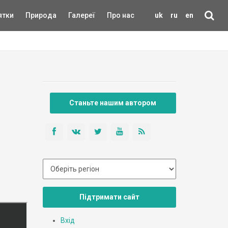
ятки
Природа
Галереї
Про нас
uk
ru
en
Станьте нашим автором
Підтримати сайт
Вхід