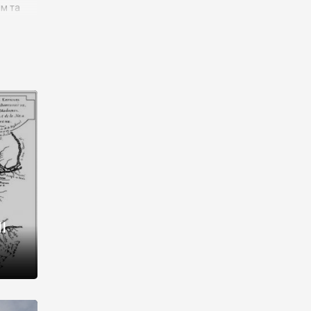
им та
ора і
є
го типу,
ей-
рний
ста:
 райони
від 2
I
і,
рукти,
 котрі