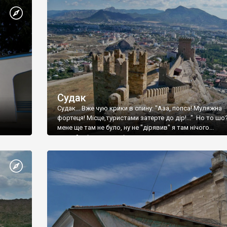
Судак
Судак... Вже чую крики в спину: "Ааа, попса! Муляжна
фортеця! Місце,туристами затерте до дір!..." Но то шо
мене ще там не було, ну не "дірявив" я там нічого...
принаймні до цього літа.