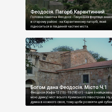
Феодосія. Пагорб Карантинний
Головна памятка Феодосії - Генуезька фортеця знах
в старому районі - на Карантинному пагорбі, який
підноситься в південній частині міста.
Богом дана Феодосія. Місто Ч.1
Феодосія (Кафа-12 (13) -15 (18) ст) - одне з найцікаві
мою думку) міст всього Кримського півострова .Ну,
думка в кожного своя, тому щоби розвіяти цей субєк
запрошую відвідати це