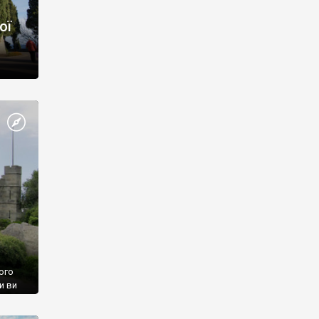
ої
ого
и ви