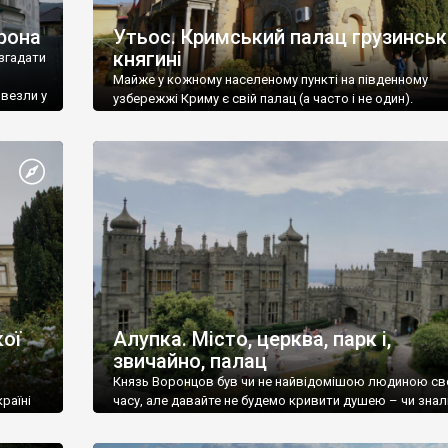
рона
Утьос. Кримський палац грузинськ
княгині
згадати
Майже у кожному населеному пункті на південному
ивезли у
узбережжі Криму є свій палац (а часто і не один).
ої
Алупка. Місто, церква, парк і,
звичайно, палац
Князь Воронцов був чи не найвідомішою людиною св
раїні
часу, але давайте не будемо кривити душею – чи знал
це прізвище до відвідин Алупки? Мабуть все таки ні.