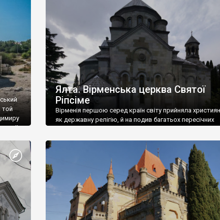
ефактів
називаються «повстяками» (postaki)…” “Вино. Крим
єкту
виробляє відмінне вино і його вдосталь: воно все ду
го».
легке біле і дуже […]
ти та
Ялта. Вірменська церква Святої
Ріпсіме
вський
 той
Вірменія першою серед країн світу прийняла христия
димиру
як державну релігію, й на подив багатьох пересічних
илю ІІ,
українців, які усіх кавказців вважають мусульманами,
 в
вірмени є відданими вірянами Христа