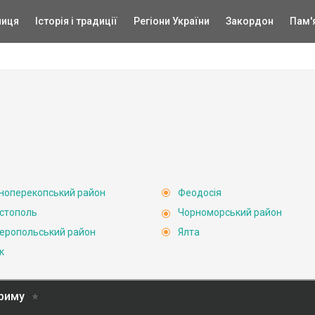
ниця
Історія і традиції
Регіони України
Закордон
Пам'
ноперекопський район
Феодосія
стополь
Чорноморський район
еропольський район
Ялта
к