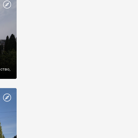
же
нство,