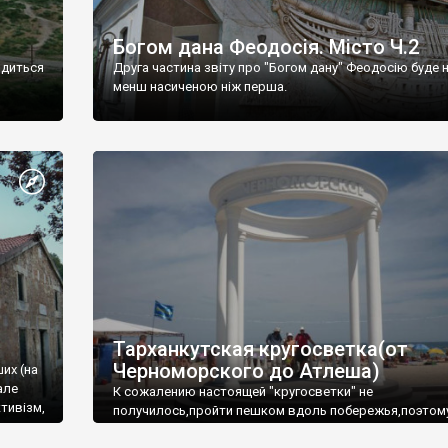
Богом дана Феодосія. Місто Ч.2
одиться
Друга частина звіту про "Богом дану" Феодосію буде 
менш насиченою ніж перша.
Тарханкутская кругосветка(от
Черноморского до Атлеша)
ших (на
але
К сожалению настоящей "кругосветки" не
тивізм,
получилось,пройти пешком вдоль побережья,поэтом
совершали радиальные вылазки из Оленевки.