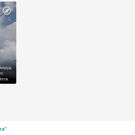
споруд
ті
Ялти.
та”