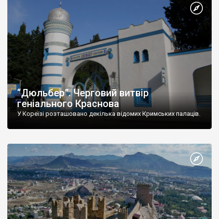
“Дюльбер”. Черговий витвір
геніального Краснова
У Кореїзі розташовано декілька відомих Кримських палаців.