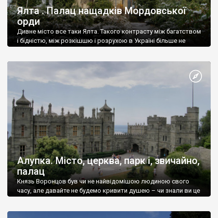
Ялта . Палац нащадків Мордовської
орди
Дивне місто все таки Ялта. Такого контрасту між багатством
і бідністю, між розкішшю і розрухою в Україні більше не
знайдеш.
Алупка. Місто, церква, парк і, звичайно,
палац
Князь Воронцов був чи не найвідомішою людиною свого
часу, але давайте не будемо кривити душею – чи знали ви це
прізвище до відвідин Алупки? Мабуть все таки ні.