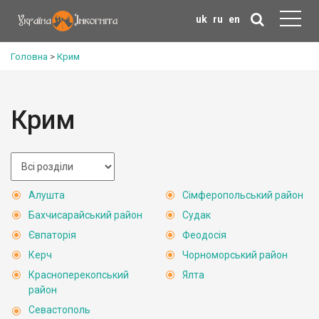
uk
ru
en
Головна
>
Крим
Крим
Алушта
Сімферопольський район
Бахчисарайський район
Судак
Євпаторія
Феодосія
Керч
Чорноморський район
Красноперекопський
Ялта
район
Севастополь