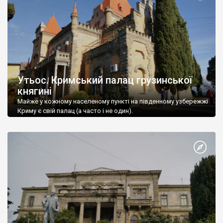
Утьос. Кримський палац грузинської
княгині
Майже у кожному населеному пункті на південному узбережжі
Криму є свій палац (а часто і не один).