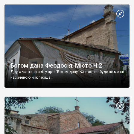
Богом дана Феодосія. Місто Ч.2
Друга частина звіту про "Богом дану" Феодосію буде не менш
насиченою ніж перша.