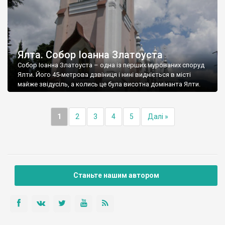
Ялта. Собор Іоанна Златоуста
Собор Іоанна Златоуста – одна із перших мурованих споруд
Ялти. Його 45-метрова дзвіниця і нині видніється в місті
майже звідусіль, а колись це була висотна домінанта Ялти.
1
2
3
4
5
Далі »
Станьте нашим автором