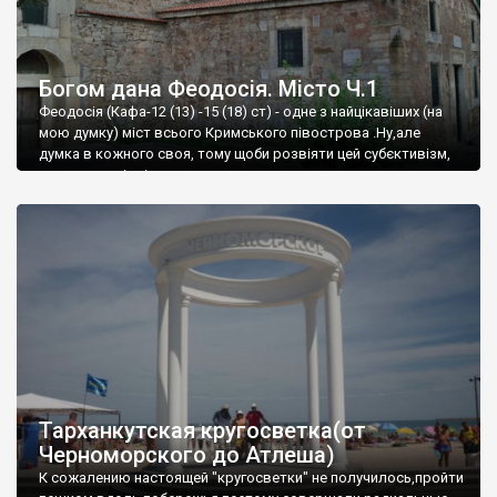
Богом дана Феодосія. Місто Ч.1
Феодосія (Кафа-12 (13) -15 (18) ст) - одне з найцікавіших (на
мою думку) міст всього Кримського півострова .Ну,але
думка в кожного своя, тому щоби розвіяти цей субєктивізм,
запрошую відвідати це
Тарханкутская кругосветка(от
Черноморского до Атлеша)
К сожалению настоящей "кругосветки" не получилось,пройти