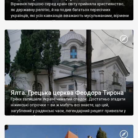
Вірменія першою серед країн світу прийняла християнство,
як державну релігію, й на подив багатьох пересічних
українців, які усіх кавказців вважають мусульманами, вірмени
є відданими вірянами Христа
Ялта. Грецька церква Феодора Тирона
Греки залишили Україні чималий спадок. Достатньо згадати
ніжинські огірочки – ви ж мабуть всі знаєте, що цей,
загублений у радянські часи, легендарний рецепт привезли у
Ніжин греки?