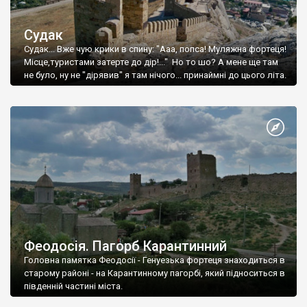
Судак
Судак... Вже чую крики в спину: "Ааа, попса! Муляжна фортеця!
Місце,туристами затерте до дір!..." Но то шо? А мене ще там
не було, ну не "дірявив" я там нічого... принаймні до цього літа.
Феодосія. Пагорб Карантинний
Головна памятка Феодосії - Генуезька фортеця знаходиться в
старому районі - на Карантинному пагорбі, який підноситься в
південній частині міста.