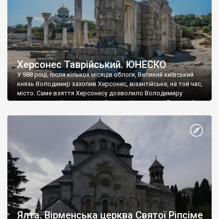
Херсонес Таврійський. ЮНЕСКО
У 988 році, після кількох місяців облоги, Великий київський
князь Володимир захопив Херсонес, візантійське, на той час,
місто. Саме взяття Херсонесу дозволило Володимиру
диктувати свої умови візантійському імператору Василю ІІ, та
одружитися з його дочкою Ганною. Цього ж року, в
Херсонесі Володимир-язичник, став Василем-християнином.
А потім було Хрещення Русі. На честь Херсонесу Таврійського
названо місто […]
Ялта. Вірменська церква Святої Ріпсіме