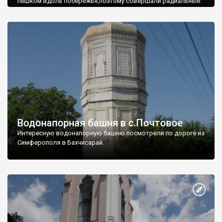
пешком вдоль побережья,поэтому совершали радиальные
вылазки из Оленевки.
Водонапорная башня в с.Почтовое
Интересную водонапорную башню посмотрели по дороге из
Симферополя в Бахчисарай.