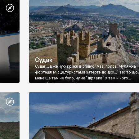
Судак
Судак... Вже чую крики в спину: "Ааа, попса! Муляжна
фортеця! Місце,туристами затерте до дір!..." Но то шо
мене ще там не було, ну не "дірявив" я там нічого...
принаймні до цього літа.