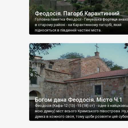
Феодосія. Пагорб Карантинний
Головна памятка Феодосії - Генуезька фортеця знах
в старому районі - на Карантинному пагорбі, який
підноситься в південній частині міста.
Богом дана Феодосія. Місто Ч.1
Феодосія (Кафа-12 (13) -15 (18) ст) - одне з найцікаві
мою думку) міст всього Кримського півострова .Ну,
думка в кожного своя, тому щоби розвіяти цей субєк
запрошую відвідати це