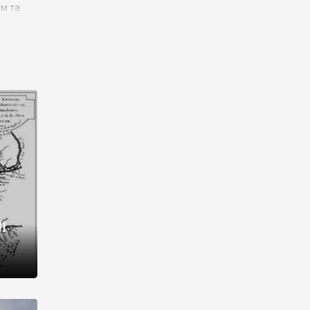
им та
ора і
є
го типу,
ей-
рний
ста:
 райони
від 2
I
і,
рукти,
 котрі