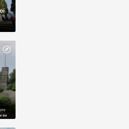
ої
ого
и ви