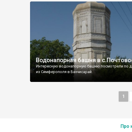
Водонапорная башня в с.Почтово
Интересную водонапорную башню посмотрели по д
из Симферополя в Бахчисарай.
1
Про 