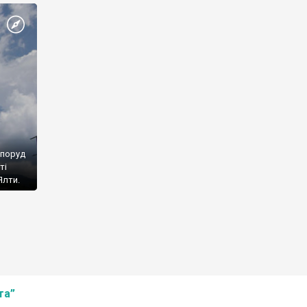
споруд
ті
Ялти.
та”