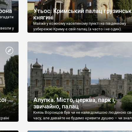
рона
Утьос. Кримський палац грузинськ
княгині
згадати
Майже у кожному населеному пункті на південному
ивезли у
узбережжі Криму є свій палац (а часто і не один).
ої
Алупка. Місто, церква, парк і,
звичайно, палац
Князь Воронцов був чи не найвідомішою людиною св
раїні
часу, але давайте не будемо кривити душею – чи знал
це прізвище до відвідин Алупки? Мабуть все таки ні.