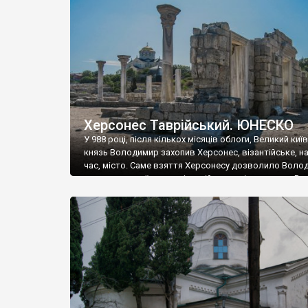
музею «Новгородський музей-заповідник» сотні арт
візантійської доби. Раритети викрадені з фондів об’
культурної спадщини ЮНЕСКО «Херсонеса Таврійсько
Офіційно – на виставку «Золото Візантії», але експер
влада в Україні вважають це лише […]
Херсонес Таврійський. ЮНЕСКО
У 988 році, після кількох місяців облоги, Великий киї
князь Володимир захопив Херсонес, візантійське, на
час, місто. Саме взяття Херсонесу дозволило Воло
диктувати свої умови візантійському імператору Вас
та одружитися з його дочкою Ганною. Цього ж року,
Херсонесі Володимир-язичник, став Василем-
християнином. А потім було Хрещення Русі. На честь
Херсонесу Таврійського названо місто […]