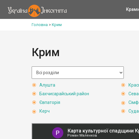
Крам
Головна
>
Крим
Крим
Алушта
Крас
Бахчисарайський район
Сева
Євпаторія
Сімф
Керч
Суда