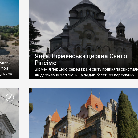
ефактів
називаються «повстяками» (postaki)…” “Вино. Крим
єкту
виробляє відмінне вино і його вдосталь: воно все ду
го».
легке біле і дуже […]
ти та
Ялта. Вірменська церква Святої
Ріпсіме
вський
 той
Вірменія першою серед країн світу прийняла христия
димиру
як державну релігію, й на подив багатьох пересічних
илю ІІ,
українців, які усіх кавказців вважають мусульманами,
 в
вірмени є відданими вірянами Христа