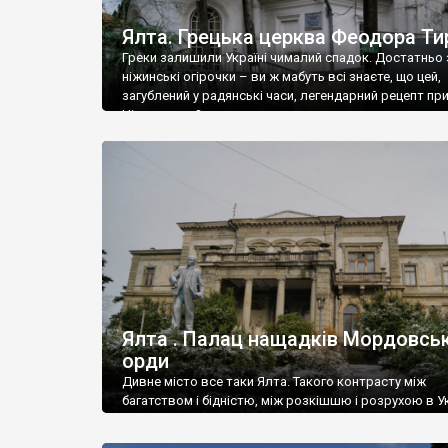
Ялта. Грецька церква Феодора Ти
Греки залишили Україні чималий спадок. Достатньо 
ніжинські огірочки – ви ж мабуть всі знаєте, що цей,
загублений у радянські часи, легендарний рецепт пр
Ніжин греки?
Ялта . Палац нащадків Мордовськ
орди
Дивне місто все таки Ялта. Такого контрасту між
багатством і бідністю, між розкішшю і розрухою в Ук
більше не знайдеш.