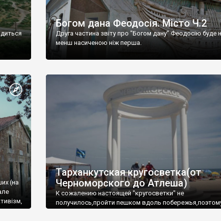
Богом дана Феодосія. Місто Ч.2
одиться
Друга частина звіту про "Богом дану" Феодосію буде 
менш насиченою ніж перша.
Тарханкутская кругосветка(от
Черноморского до Атлеша)
ших (на
але
К сожалению настоящей "кругосветки" не
тивізм,
получилось,пройти пешком вдоль побережья,поэтом
совершали радиальные вылазки из Оленевки.