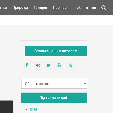
ятки
Природа
Галереї
Про нас
uk
ru
en
Станьте нашим автором
Підтримати сайт
Вхід