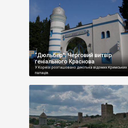
“Дюльбер”. Черговий витвір
геніального Краснова
У Кореїзі розташовано декілька відомих Кримських
палаців.