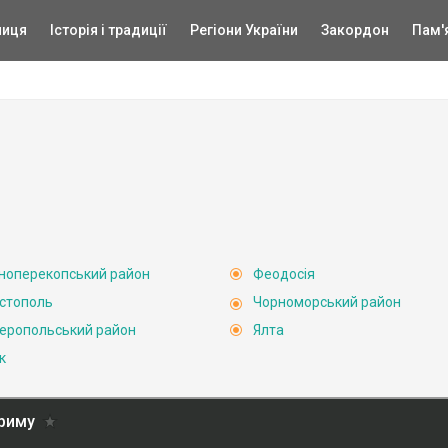
ниця
Історія і традиції
Регіони України
Закордон
Пам'
ноперекопський район
Феодосія
стополь
Чорноморський район
еропольський район
Ялта
к