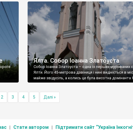
е
Ялта. Собор Іоанна Златоуста
ороге
Собор Іоанна Златоуста – одна із перших мурованих 
Ялти. Його 45-метрова дзвіниця і нині видніється в міс
майже звідусіль, а колись це була висотна домінанта 
2
3
4
5
Далі »
нас
Стати автором
Підтримати сайт “Україна Інкогні