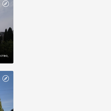
же
нство,