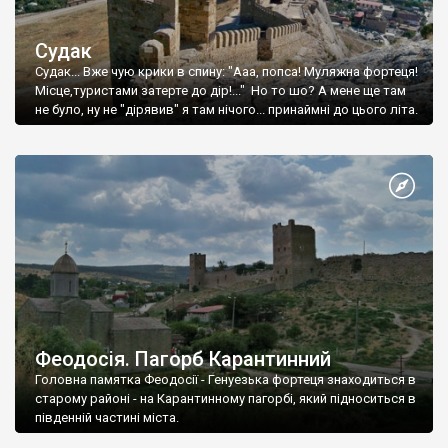
Судак
Судак... Вже чую крики в спину: "Ааа, попса! Муляжна фортеця!
Місце,туристами затерте до дір!..." Но то шо? А мене ще там
не було, ну не "дірявив" я там нічого... принаймні до цього літа.
Феодосія. Пагорб Карантинний
Головна памятка Феодосії - Генуезька фортеця знаходиться в
старому районі - на Карантинному пагорбі, який підноситься в
південній частині міста.