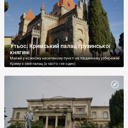
Утьос. Кримський палац грузинської
княгині
Майже у кожному населеному пункті на південному узбережжі
Криму є свій палац (а часто і не один).