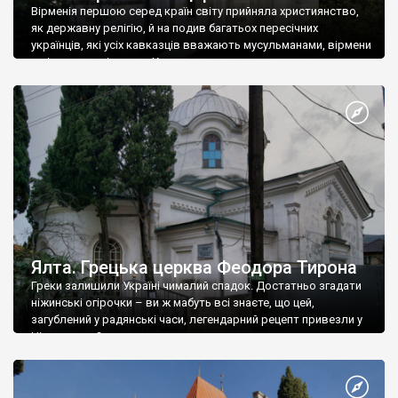
Вірменія першою серед країн світу прийняла християнство,
як державну релігію, й на подив багатьох пересічних
українців, які усіх кавказців вважають мусульманами, вірмени
є відданими вірянами Христа
Ялта. Грецька церква Феодора Тирона
Греки залишили Україні чималий спадок. Достатньо згадати
ніжинські огірочки – ви ж мабуть всі знаєте, що цей,
загублений у радянські часи, легендарний рецепт привезли у
Ніжин греки?