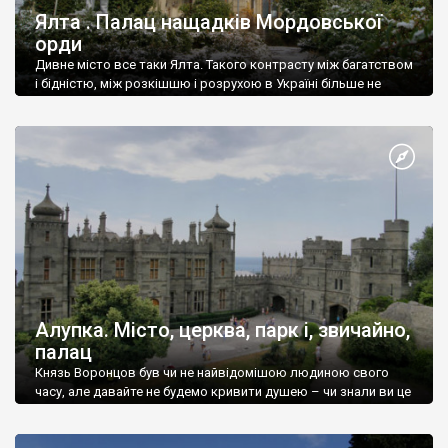
Ялта . Палац нащадків Мордовської
орди
Дивне місто все таки Ялта. Такого контрасту між багатством
і бідністю, між розкішшю і розрухою в Україні більше не
знайдеш.
Алупка. Місто, церква, парк і, звичайно,
палац
Князь Воронцов був чи не найвідомішою людиною свого
часу, але давайте не будемо кривити душею – чи знали ви це
прізвище до відвідин Алупки? Мабуть все таки ні.