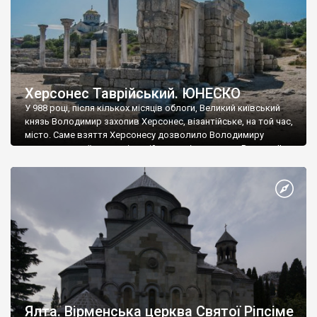
Херсонес Таврійський. ЮНЕСКО
У 988 році, після кількох місяців облоги, Великий київський
князь Володимир захопив Херсонес, візантійське, на той час,
місто. Саме взяття Херсонесу дозволило Володимиру
диктувати свої умови візантійському імператору Василю ІІ, та
одружитися з його дочкою Ганною. Цього ж року, в
Херсонесі Володимир-язичник, став Василем-християнином.
А потім було Хрещення Русі. На честь Херсонесу Таврійського
названо місто […]
Ялта. Вірменська церква Святої Ріпсіме