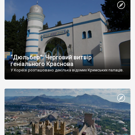
“Дюльбер”. Черговий витвір
геніального Краснова
У Кореїзі розташовано декілька відомих Кримських палаців.