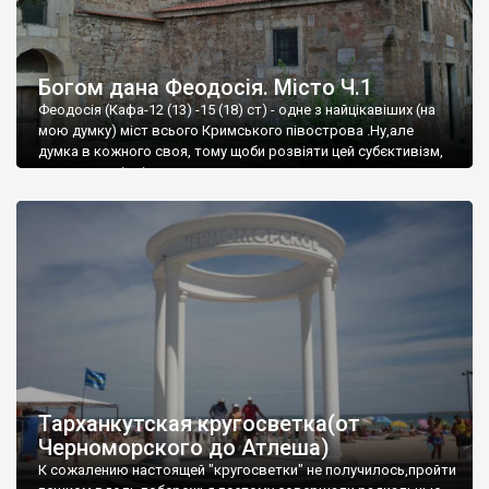
Богом дана Феодосія. Місто Ч.1
Феодосія (Кафа-12 (13) -15 (18) ст) - одне з найцікавіших (на
мою думку) міст всього Кримського півострова .Ну,але
думка в кожного своя, тому щоби розвіяти цей субєктивізм,
запрошую відвідати це
Тарханкутская кругосветка(от
Черноморского до Атлеша)
К сожалению настоящей "кругосветки" не получилось,пройти