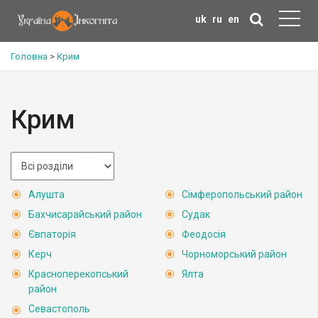
uk
ru
en
Головна
>
Крим
Крим
Алушта
Сімферопольський район
Бахчисарайський район
Судак
Євпаторія
Феодосія
Керч
Чорноморський район
Красноперекопський
Ялта
район
Севастополь