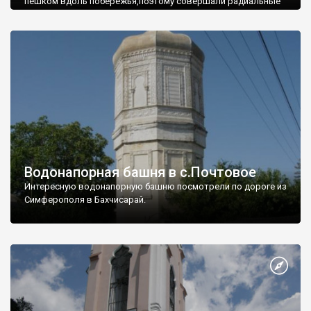
пешком вдоль побережья,поэтому совершали радиальные
вылазки из Оленевки.
Водонапорная башня в с.Почтовое
Интересную водонапорную башню посмотрели по дороге из
Симферополя в Бахчисарай.