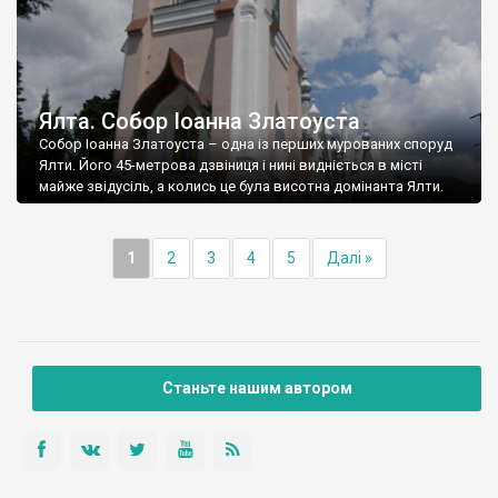
Ялта. Собор Іоанна Златоуста
Собор Іоанна Златоуста – одна із перших мурованих споруд
Ялти. Його 45-метрова дзвіниця і нині видніється в місті
майже звідусіль, а колись це була висотна домінанта Ялти.
1
2
3
4
5
Далі »
Станьте нашим автором