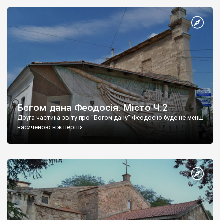
Богом дана Феодосія. Місто Ч.2
Друга частина звіту про "Богом дану" Феодосію буде не менш
насиченою ніж перша.