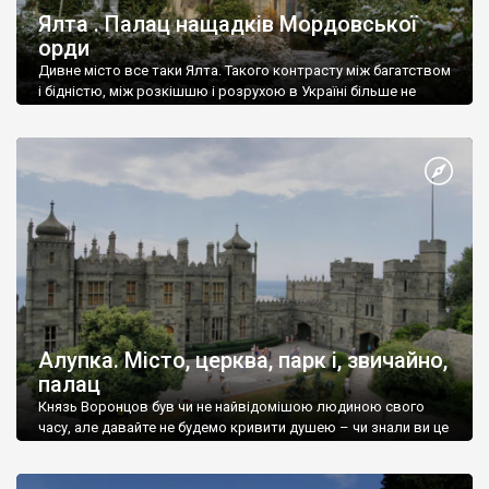
Ялта . Палац нащадків Мордовської
орди
Дивне місто все таки Ялта. Такого контрасту між багатством
і бідністю, між розкішшю і розрухою в Україні більше не
знайдеш.
Алупка. Місто, церква, парк і, звичайно,
палац
Князь Воронцов був чи не найвідомішою людиною свого
часу, але давайте не будемо кривити душею – чи знали ви це
прізвище до відвідин Алупки? Мабуть все таки ні.