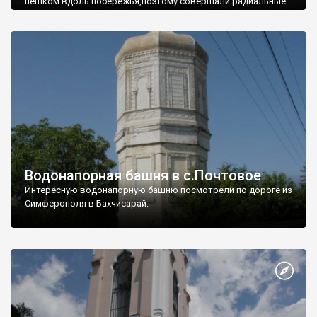
пешком вдоль побережья,поэтому совершали радиальные
вылазки из Оленевки.
Водонапорная башня в с.Почтовое
Интересную водонапорную башню посмотрели по дороге из
Симферополя в Бахчисарай.