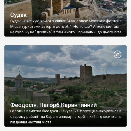
Судак
Судак... Вже чую крики в спину: "Ааа, попса! Муляжна фортеця!
Місце,туристами затерте до дір!..." Но то шо? А мене ще там
не було, ну не "дірявив" я там нічого... принаймні до цього літа.
Феодосія. Пагорб Карантинний
Головна памятка Феодосії - Генуезька фортеця знаходиться в
старому районі - на Карантинному пагорбі, який підноситься в
південній частині міста.