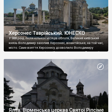
Херсонес Таврійський. ЮНЕСКО
У 988 році, після кількох місяців облоги, Великий київський
князь Володимир захопив Херсонес, візантійське, на той час,
місто. Саме взяття Херсонесу дозволило Володимиру
диктувати свої умови візантійському імператору Василю ІІ, та
одружитися з його дочкою Ганною. Цього ж року, в
Херсонесі Володимир-язичник, став Василем-християнином.
А потім було Хрещення Русі. На честь Херсонесу Таврійського
названо місто […]
Ялта. Вірменська церква Святої Ріпсіме