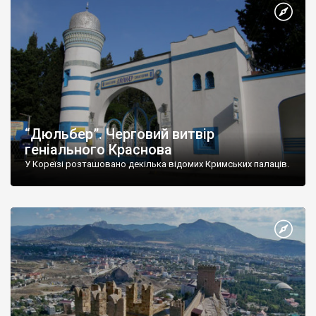
“Дюльбер”. Черговий витвір
геніального Краснова
У Кореїзі розташовано декілька відомих Кримських палаців.