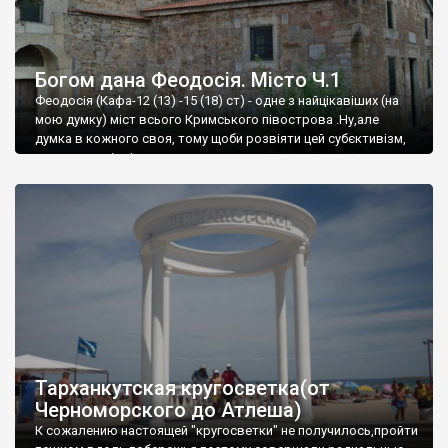
Богом дана Феодосія. Місто Ч.1
Феодосія (Кафа-12 (13) -15 (18) ст) - одне з найцікавіших (на
мою думку) міст всього Кримського півострова .Ну,але
думка в кожного своя, тому щоби розвіяти цей субєктивізм,
запрошую відвідати це
Тарханкутская кругосветка(от
Черноморского до Атлеша)
К сожалению настоящей "кругосветки" не получилось,пройти