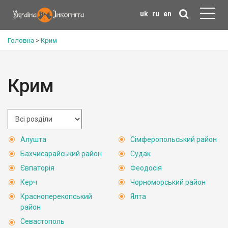
uk
ru
en
Головна
>
Крим
Крим
Алушта
Сімферопольський район
Бахчисарайський район
Судак
Євпаторія
Феодосія
Керч
Чорноморський район
Красноперекопський
Ялта
район
Севастополь