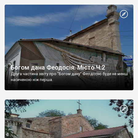
Богом дана Феодосія. Місто Ч.2
Друга частина звіту про "Богом дану" Феодосію буде не менш
насиченою ніж перша.