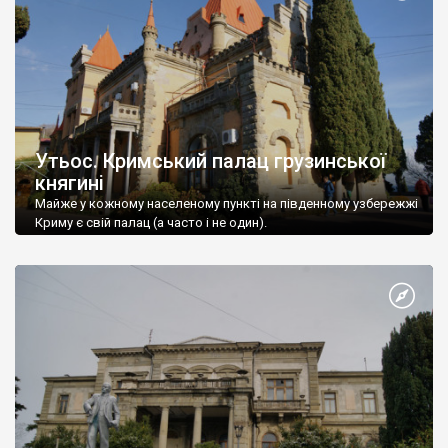
Утьос. Кримський палац грузинської
княгині
Майже у кожному населеному пункті на південному узбережжі
Криму є свій палац (а часто і не один).