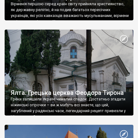
Вірменія першою серед країн світу прийняла християнство,
як державну релігію, й на подив багатьох пересічних
українців, які усіх кавказців вважають мусульманами, вірмени
є відданими вірянами Христа
Ялта. Грецька церква Феодора Тирона
Греки залишили Україні чималий спадок. Достатньо згадати
ніжинські огірочки – ви ж мабуть всі знаєте, що цей,
загублений у радянські часи, легендарний рецепт привезли у
Ніжин греки?