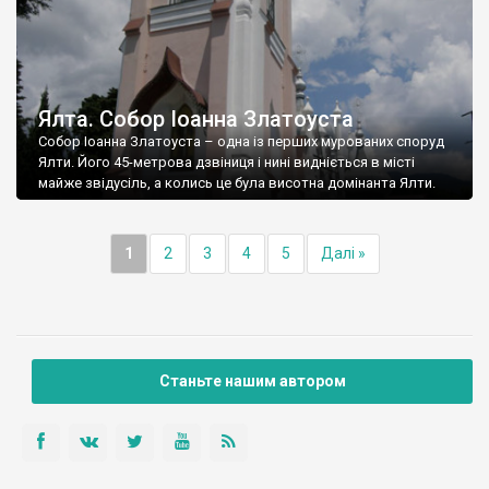
Ялта. Собор Іоанна Златоуста
Собор Іоанна Златоуста – одна із перших мурованих споруд
Ялти. Його 45-метрова дзвіниця і нині видніється в місті
майже звідусіль, а колись це була висотна домінанта Ялти.
1
2
3
4
5
Далі »
Станьте нашим автором