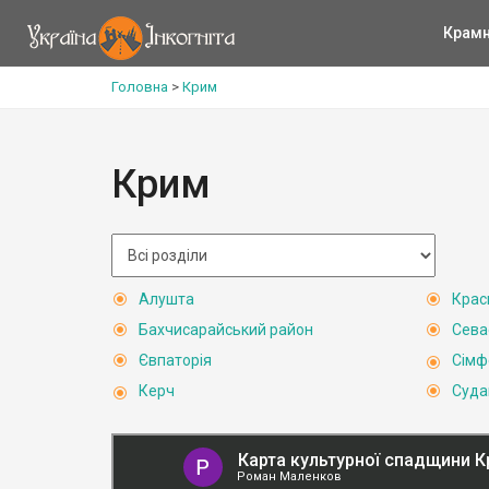
Крам
Головна
>
Крим
Крим
Алушта
Крас
Бахчисарайський район
Сева
Євпаторія
Сімф
Керч
Суда