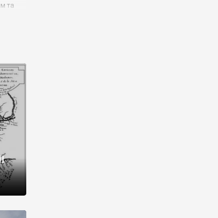
им та
ора і
є
го типу,
ей-
рний
ста:
 райони
від 2
I
і,
рукти,
 котрі