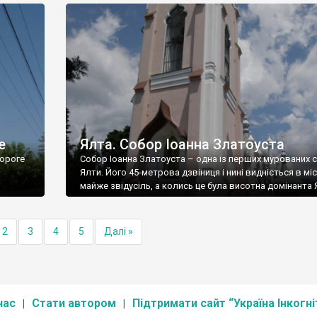
е
Ялта. Собор Іоанна Златоуста
ороге
Собор Іоанна Златоуста – одна із перших мурованих 
Ялти. Його 45-метрова дзвіниця і нині видніється в міс
майже звідусіль, а колись це була висотна домінанта 
2
3
4
5
Далі »
нас
Стати автором
Підтримати сайт “Україна Інкогні