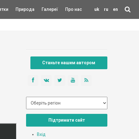
ятки
Природа
Галереї
Про нас
uk
ru
en
Станьте нашим автором
Підтримати сайт
Вхід