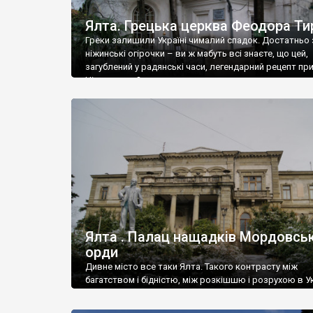
Ялта. Грецька церква Феодора Ти
Греки залишили Україні чималий спадок. Достатньо 
ніжинські огірочки – ви ж мабуть всі знаєте, що цей,
загублений у радянські часи, легендарний рецепт пр
Ніжин греки?
Ялта . Палац нащадків Мордовськ
орди
Дивне місто все таки Ялта. Такого контрасту між
багатством і бідністю, між розкішшю і розрухою в Ук
більше не знайдеш.