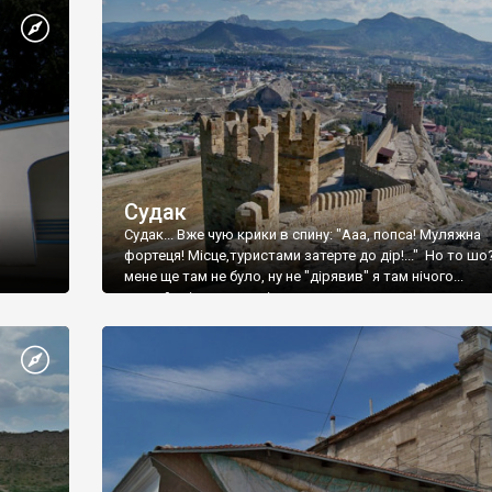
Судак
Судак... Вже чую крики в спину: "Ааа, попса! Муляжна
фортеця! Місце,туристами затерте до дір!..." Но то шо
мене ще там не було, ну не "дірявив" я там нічого...
принаймні до цього літа.