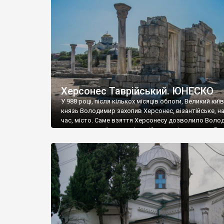
музею «Новгородський музей-заповідник» сотні арт
візантійської доби. Раритети викрадені з фондів об’
культурної спадщини ЮНЕСКО «Херсонеса Таврійсько
Офіційно – на виставку «Золото Візантії», але експер
влада в Україні вважають це лише […]
Херсонес Таврійський. ЮНЕСКО
У 988 році, після кількох місяців облоги, Великий киї
князь Володимир захопив Херсонес, візантійське, на
час, місто. Саме взяття Херсонесу дозволило Воло
диктувати свої умови візантійському імператору Вас
та одружитися з його дочкою Ганною. Цього ж року,
Херсонесі Володимир-язичник, став Василем-
християнином. А потім було Хрещення Русі. На честь
Херсонесу Таврійського названо місто […]