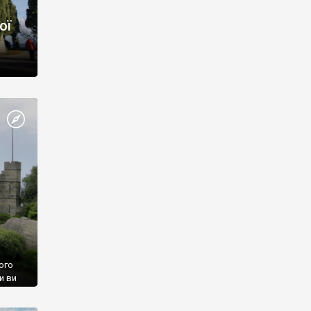
ої
ого
и ви