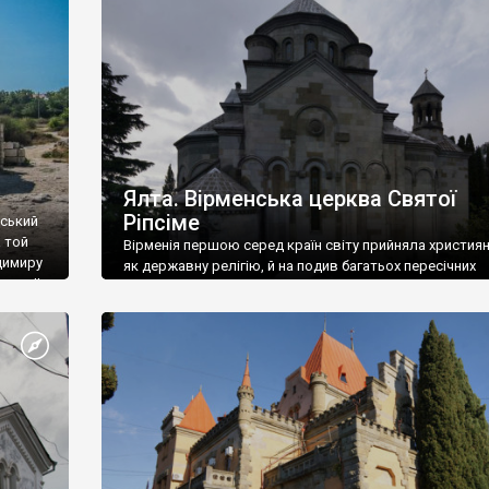
ефактів
називаються «повстяками» (postaki)…” “Вино. Крим
єкту
виробляє відмінне вино і його вдосталь: воно все ду
го».
легке біле і дуже […]
ти та
Ялта. Вірменська церква Святої
Ріпсіме
вський
 той
Вірменія першою серед країн світу прийняла христия
димиру
як державну релігію, й на подив багатьох пересічних
илю ІІ,
українців, які усіх кавказців вважають мусульманами,
 в
вірмени є відданими вірянами Христа