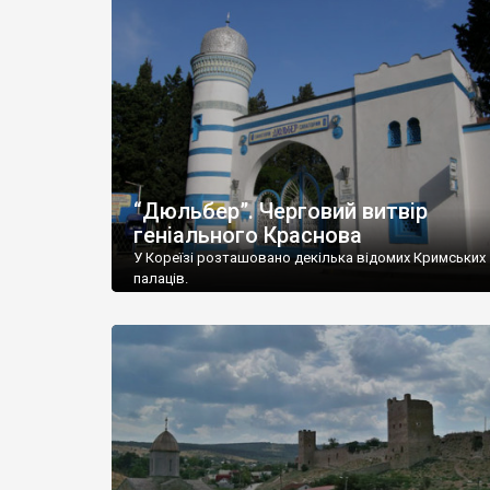
“Дюльбер”. Черговий витвір
геніального Краснова
У Кореїзі розташовано декілька відомих Кримських
палаців.