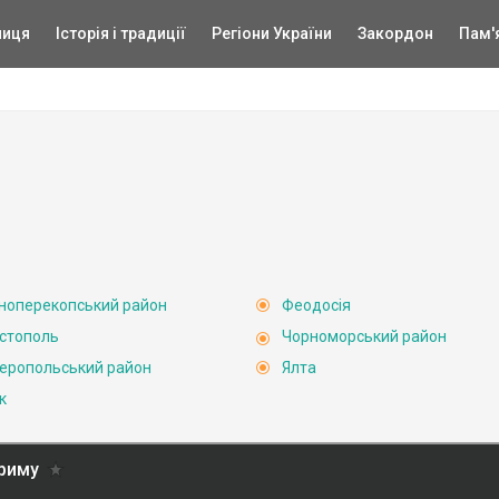
ниця
Історія і традиції
Регіони України
Закордон
Пам'
ноперекопський район
Феодосія
стополь
Чорноморський район
еропольський район
Ялта
к