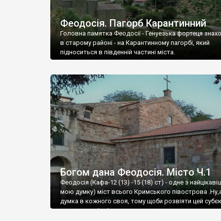
Феодосія. Пагорб Карантинний
Головна памятка Феодосії - Генуезька фортеця знах
в старому районі - на Карантинному пагорбі, який
підноситься в південній частині міста.
Богом дана Феодосія. Місто Ч.1
Феодосія (Кафа-12 (13) -15 (18) ст) - одне з найцікаві
мою думку) міст всього Кримського півострова .Ну,
думка в кожного своя, тому щоби розвіяти цей субєк
запрошую відвідати це