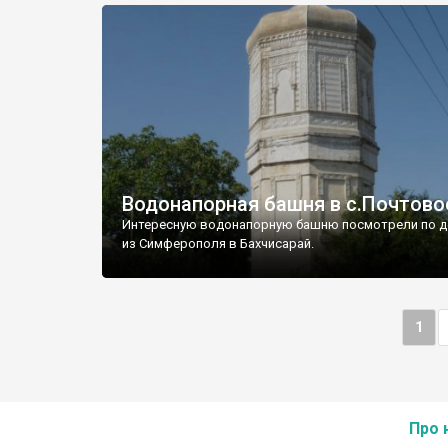
Водонапорная башня в с.Почтово
Интересную водонапорную башню посмотрели по д
из Симферополя в Бахчисарай.
1
Про 