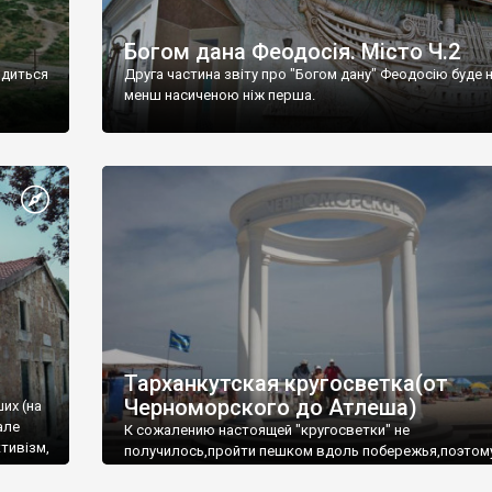
Богом дана Феодосія. Місто Ч.2
одиться
Друга частина звіту про "Богом дану" Феодосію буде 
менш насиченою ніж перша.
Тарханкутская кругосветка(от
Черноморского до Атлеша)
ших (на
але
К сожалению настоящей "кругосветки" не
тивізм,
получилось,пройти пешком вдоль побережья,поэтом
совершали радиальные вылазки из Оленевки.