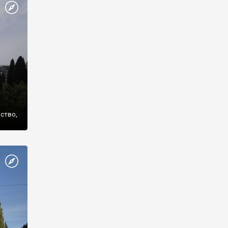
же
нство,