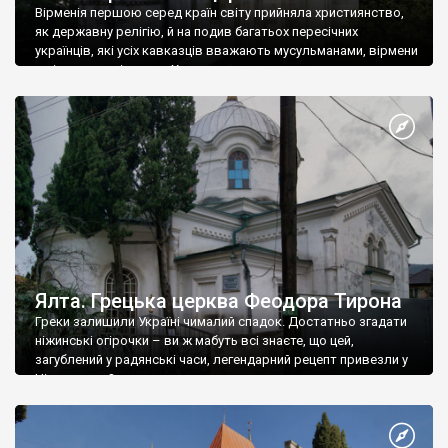
Вірменія першою серед країн світу прийняла християнство,
як державну релігію, й на подив багатьох пересічних
українців, які усіх кавказців вважають мусульманами, вірмени
є відданими вірянами Христа
Ялта. Грецька церква Феодора Тирона
Греки залишили Україні чималий спадок. Достатньо згадати
ніжинські огірочки – ви ж мабуть всі знаєте, що цей,
загублений у радянські часи, легендарний рецепт привезли у
Ніжин греки?