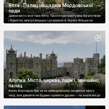
Ялта . Палац нащадків Мордовської
орди
Дивне місто все таки Ялта. Такого контрасту між багатством
і бідністю, між розкішшю і розрухою в Україні більше не
знайдеш.
Алупка. Місто, церква, парк і, звичайно,
палац
Князь Воронцов був чи не найвідомішою людиною свого
часу, але давайте не будемо кривити душею – чи знали ви це
прізвище до відвідин Алупки? Мабуть все таки ні.