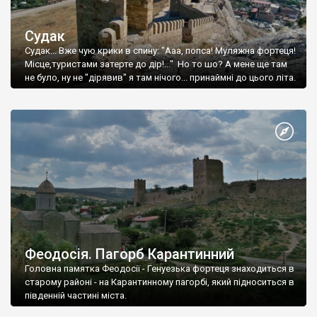
Судак
Судак... Вже чую крики в спину: "Ааа, попса! Муляжна фортеця!
Місце,туристами затерте до дір!..." Но то шо? А мене ще там
не було, ну не "дірявив" я там нічого... принаймні до цього літа.
Феодосія. Пагорб Карантинний
Головна памятка Феодосії - Генуезька фортеця знаходиться в
старому районі - на Карантинному пагорбі, який підноситься в
південній частині міста.