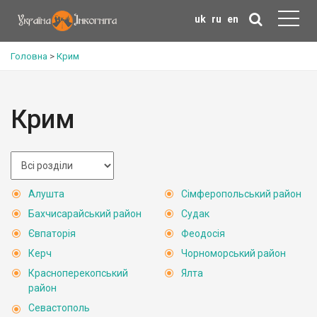
uk
ru
en
Головна
>
Крим
Крим
Алушта
Сімферопольський район
Бахчисарайський район
Судак
Євпаторія
Феодосія
Керч
Чорноморський район
Красноперекопський
Ялта
район
Севастополь