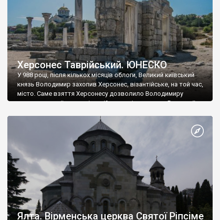
Херсонес Таврійський. ЮНЕСКО
У 988 році, після кількох місяців облоги, Великий київський
князь Володимир захопив Херсонес, візантійське, на той час,
місто. Саме взяття Херсонесу дозволило Володимиру
диктувати свої умови візантійському імператору Василю ІІ, та
одружитися з його дочкою Ганною. Цього ж року, в
Херсонесі Володимир-язичник, став Василем-християнином.
А потім було Хрещення Русі. На честь Херсонесу Таврійського
названо місто […]
Ялта. Вірменська церква Святої Ріпсіме