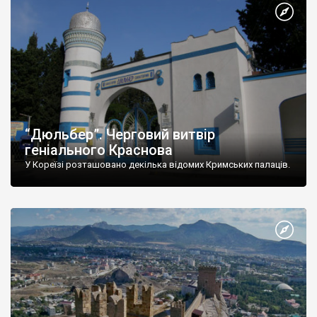
“Дюльбер”. Черговий витвір
геніального Краснова
У Кореїзі розташовано декілька відомих Кримських палаців.