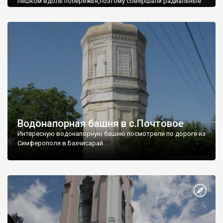
пешком вдоль побережья,поэтому совершали радиальные
вылазки из Оленевки.
Водонапорная башня в с.Почтовое
Интересную водонапорную башню посмотрели по дороге из
Симферополя в Бахчисарай.