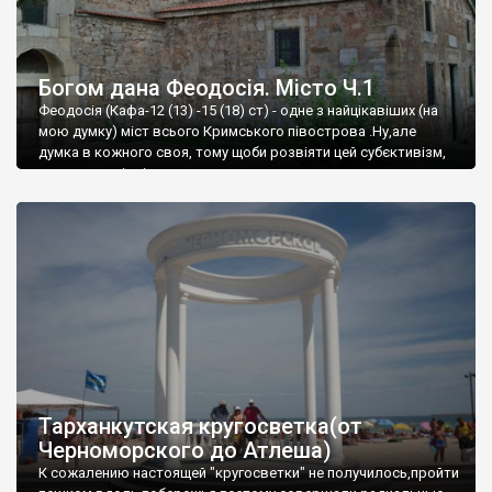
Богом дана Феодосія. Місто Ч.1
Феодосія (Кафа-12 (13) -15 (18) ст) - одне з найцікавіших (на
мою думку) міст всього Кримського півострова .Ну,але
думка в кожного своя, тому щоби розвіяти цей субєктивізм,
запрошую відвідати це
Тарханкутская кругосветка(от
Черноморского до Атлеша)
К сожалению настоящей "кругосветки" не получилось,пройти