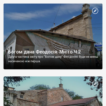
Богом дана Феодосія. Місто Ч.2
Друга частина звіту про "Богом дану" Феодосію буде не менш
насиченою ніж перша.