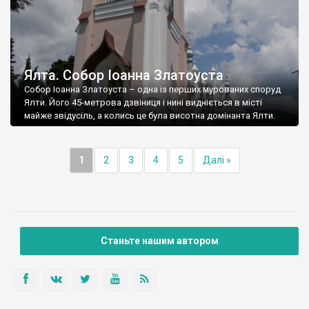
Ялта. Собор Іоанна Златоуста
Собор Іоанна Златоуста – одна із перших мурованих споруд
Ялти. Його 45-метрова дзвіниця і нині видніється в місті
майже звідусіль, а колись це була висотна домінанта Ялти.
1
2
3
4
5
Далі »
Станьте нашим автором