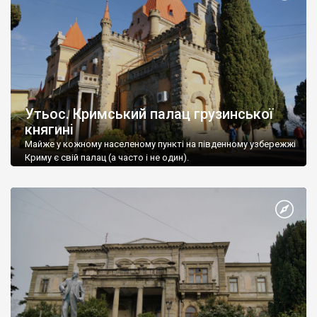
Утьос. Кримський палац грузинської
княгині
Майже у кожному населеному пункті на південному узбережжі
Криму є свій палац (а часто і не один).