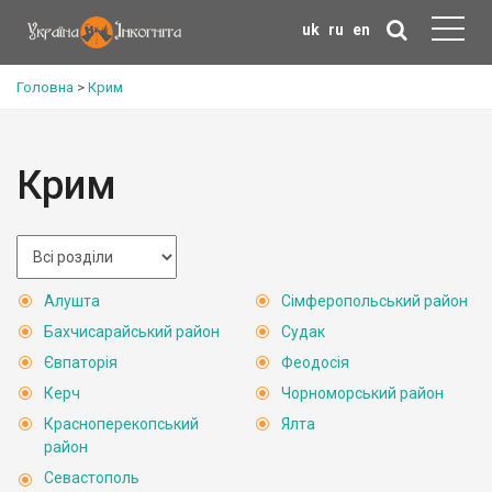
uk
ru
en
Головна
>
Крим
Крим
Алушта
Сімферопольський район
Бахчисарайський район
Судак
Євпаторія
Феодосія
Керч
Чорноморський район
Красноперекопський
Ялта
район
Севастополь