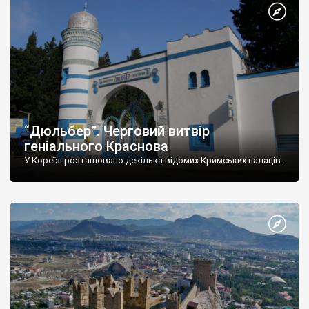
“Дюльбер”. Черговий витвір
геніального Краснова
У Кореїзі розташовано декілька відомих Кримських палаців.