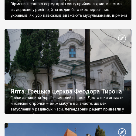
Вірменія першою серед країн світу прийняла християнство,
як державну релігію, й на подив багатьох пересічних
українців, які усіх кавказців вважають мусульманами, вірмени
є відданими вірянами Христа
Ялта. Грецька церква Феодора Тирона
Греки залишили Україні чималий спадок. Достатньо згадати
ніжинські огірочки – ви ж мабуть всі знаєте, що цей,
загублений у радянські часи, легендарний рецепт привезли у
Ніжин греки?