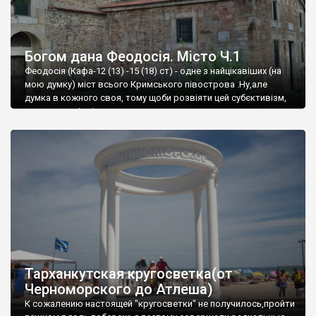
Богом дана Феодосія. Місто Ч.1
Феодосія (Кафа-12 (13) -15 (18) ст) - одне з найцікавіших (на
мою думку) міст всього Кримського півострова .Ну,але
думка в кожного своя, тому щоби розвіяти цей субєктивізм,
запрошую відвідати це
Тарханкутская кругосветка(от
Черноморского до Атлеша)
К сожалению настоящей "кругосветки" не получилось,пройти