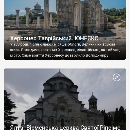
Херсонес Таврійський. ЮНЕСКО
У 988 році, після кількох місяців облоги, Великий київський
князь Володимир захопив Херсонес, візантійське, на той час,
місто. Саме взяття Херсонесу дозволило Володимиру
диктувати свої умови візантійському імператору Василю ІІ, та
одружитися з його дочкою Ганною. Цього ж року, в
Херсонесі Володимир-язичник, став Василем-християнином.
А потім було Хрещення Русі. На честь Херсонесу Таврійського
названо місто […]
Ялта. Вірменська церква Святої Ріпсіме