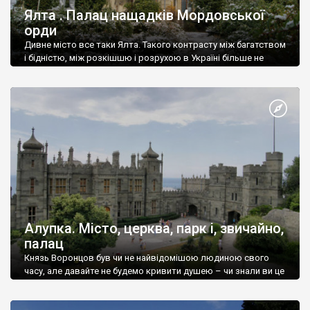
Ялта . Палац нащадків Мордовської
орди
Дивне місто все таки Ялта. Такого контрасту між багатством
і бідністю, між розкішшю і розрухою в Україні більше не
знайдеш.
Алупка. Місто, церква, парк і, звичайно,
палац
Князь Воронцов був чи не найвідомішою людиною свого
часу, але давайте не будемо кривити душею – чи знали ви це
прізвище до відвідин Алупки? Мабуть все таки ні.