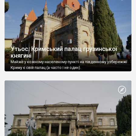
Утьос. Кримський палац грузинської
княгині
Майже у кожному населеному пункті на південному узбережжі
Криму є свій палац (а часто і не один).