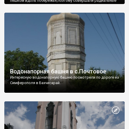
пешком вдоль побережья,поэтому совершали радиальные
вылазки из Оленевки.
Водонапорная башня в с.Почтовое
Интересную водонапорную башню посмотрели по дороге из
Симферополя в Бахчисарай.