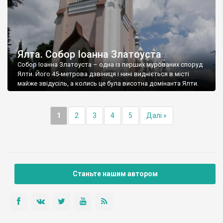
Ялта. Собор Іоанна Златоуста
Собор Іоанна Златоуста – одна із перших мурованих споруд
Ялти. Його 45-метрова дзвіниця і нині видніється в місті
майже звідусіль, а колись це була висотна домінанта Ялти.
1
2
3
4
5
Далі »
Станьте нашим автором