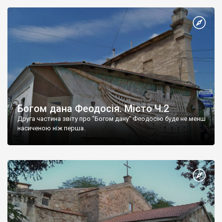
Богом дана Феодосія. Місто Ч.2
Друга частина звіту про "Богом дану" Феодосію буде не менш
насиченою ніж перша.