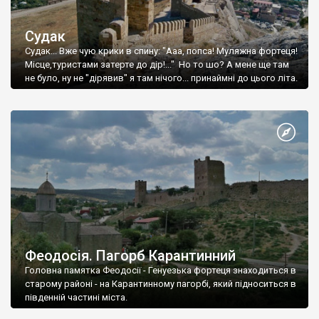
Судак
Судак... Вже чую крики в спину: "Ааа, попса! Муляжна фортеця!
Місце,туристами затерте до дір!..." Но то шо? А мене ще там
не було, ну не "дірявив" я там нічого... принаймні до цього літа.
Феодосія. Пагорб Карантинний
Головна памятка Феодосії - Генуезька фортеця знаходиться в
старому районі - на Карантинному пагорбі, який підноситься в
південній частині міста.