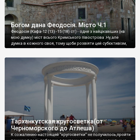
Богом дана Феодосія. Місто Ч.1
Феодосія (Кафа-12 (13) -15 (18) ст) - одне з найцікавіших (на
мою думку) міст всього Кримського півострова .Ну,але
думка в кожного своя, тому щоби розвіяти цей субєктивізм,
запрошую відвідати це
Тарханкутская кругосветка(от
Черноморского до Атлеша)
К сожалению настоящей "кругосветки" не получилось,пройти