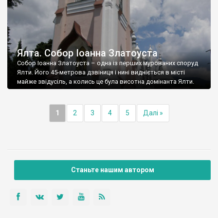
Ялта. Собор Іоанна Златоуста
Собор Іоанна Златоуста – одна із перших мурованих споруд
Ялти. Його 45-метрова дзвіниця і нині видніється в місті
майже звідусіль, а колись це була висотна домінанта Ялти.
1
2
3
4
5
Далі »
Станьте нашим автором