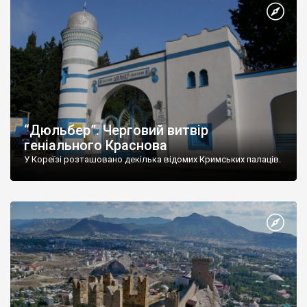
“Дюльбер”. Черговий витвір
геніального Краснова
У Кореїзі розташовано декілька відомих Кримських палаців.