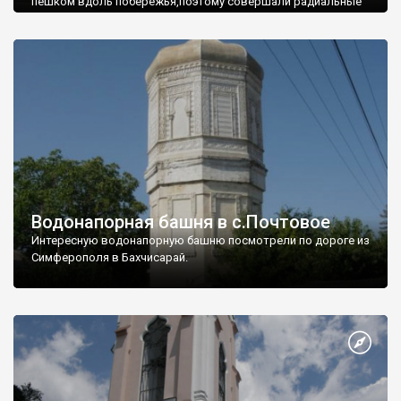
пешком вдоль побережья,поэтому совершали радиальные
вылазки из Оленевки.
Водонапорная башня в с.Почтовое
Интересную водонапорную башню посмотрели по дороге из
Симферополя в Бахчисарай.