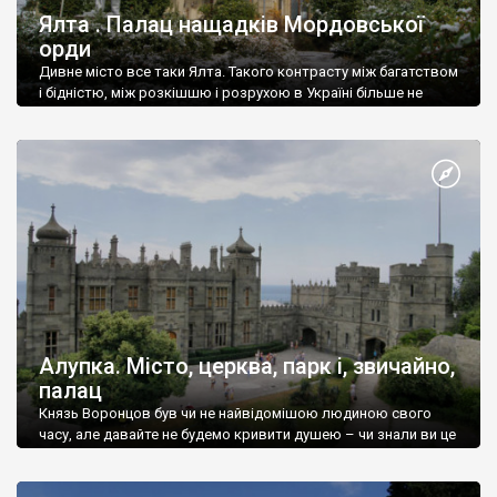
Ялта . Палац нащадків Мордовської
орди
Дивне місто все таки Ялта. Такого контрасту між багатством
і бідністю, між розкішшю і розрухою в Україні більше не
знайдеш.
Алупка. Місто, церква, парк і, звичайно,
палац
Князь Воронцов був чи не найвідомішою людиною свого
часу, але давайте не будемо кривити душею – чи знали ви це
прізвище до відвідин Алупки? Мабуть все таки ні.