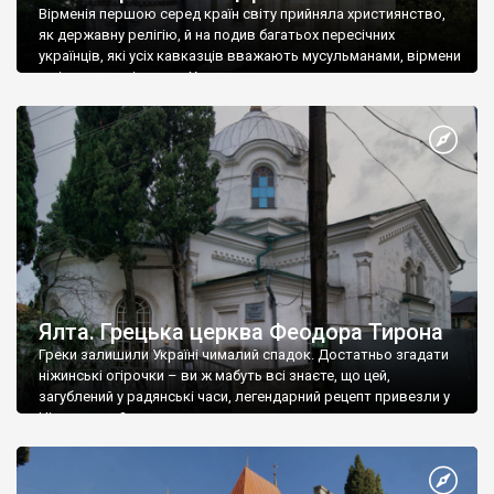
Вірменія першою серед країн світу прийняла християнство,
як державну релігію, й на подив багатьох пересічних
українців, які усіх кавказців вважають мусульманами, вірмени
є відданими вірянами Христа
Ялта. Грецька церква Феодора Тирона
Греки залишили Україні чималий спадок. Достатньо згадати
ніжинські огірочки – ви ж мабуть всі знаєте, що цей,
загублений у радянські часи, легендарний рецепт привезли у
Ніжин греки?