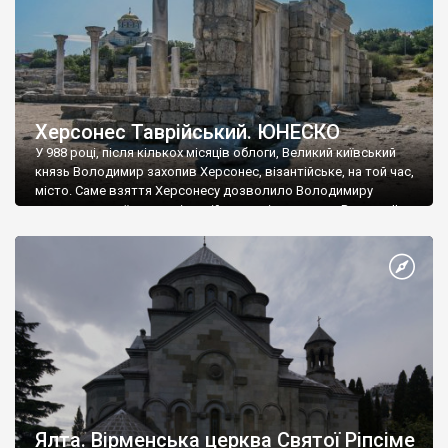
Херсонес Таврійський. ЮНЕСКО
У 988 році, після кількох місяців облоги, Великий київський
князь Володимир захопив Херсонес, візантійське, на той час,
місто. Саме взяття Херсонесу дозволило Володимиру
диктувати свої умови візантійському імператору Василю ІІ, та
одружитися з його дочкою Ганною. Цього ж року, в
Херсонесі Володимир-язичник, став Василем-християнином.
А потім було Хрещення Русі. На честь Херсонесу Таврійського
названо місто […]
Ялта. Вірменська церква Святої Ріпсіме