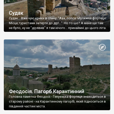
Судак
Судак... Вже чую крики в спину: "Ааа, попса! Муляжна фортеця!
Місце,туристами затерте до дір!..." Но то шо? А мене ще там
не було, ну не "дірявив" я там нічого... принаймні до цього літа.
Феодосія. Пагорб Карантинний
Головна памятка Феодосії - Генуезька фортеця знаходиться в
старому районі - на Карантинному пагорбі, який підноситься в
південній частині міста.