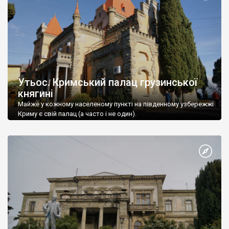
Утьос. Кримський палац грузинської
княгині
Майже у кожному населеному пункті на південному узбережжі
Криму є свій палац (а часто і не один).