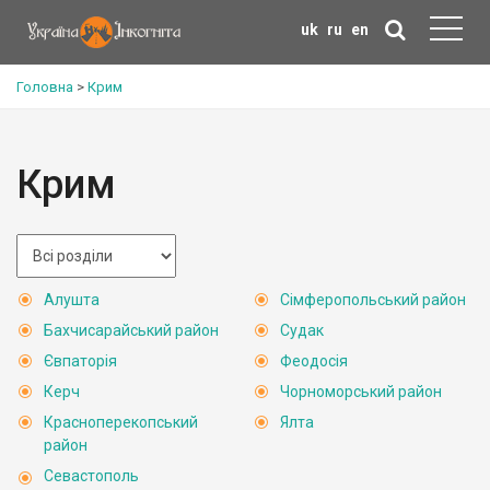
uk
ru
en
Головна
>
Крим
Крим
Алушта
Сімферопольський район
Бахчисарайський район
Судак
Євпаторія
Феодосія
Керч
Чорноморський район
Красноперекопський
Ялта
район
Севастополь