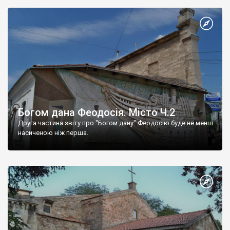
Богом дана Феодосія. Місто Ч.2
Друга частина звіту про "Богом дану" Феодосію буде не менш
насиченою ніж перша.