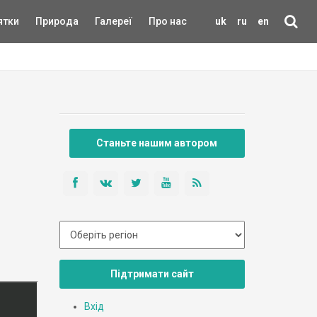
ятки
Природа
Галереї
Про нас
uk
ru
en
Станьте нашим автором
Підтримати сайт
Вхід