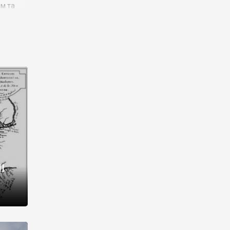
им та
ора і
є
го типу,
ей-
рний
ста:
 райони
від 2
I
і,
рукти,
 котрі