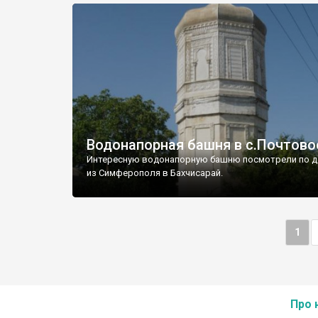
Водонапорная башня в с.Почтово
Интересную водонапорную башню посмотрели по д
из Симферополя в Бахчисарай.
1
Про 