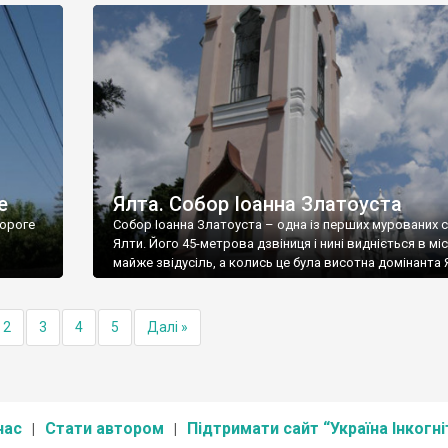
е
Ялта. Собор Іоанна Златоуста
ороге
Собор Іоанна Златоуста – одна із перших мурованих 
Ялти. Його 45-метрова дзвіниця і нині видніється в міс
майже звідусіль, а колись це була висотна домінанта 
2
3
4
5
Далі »
нас
Стати автором
Підтримати сайт “Україна Інкогні