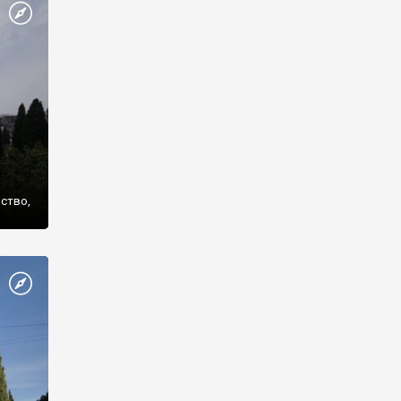
же
нство,