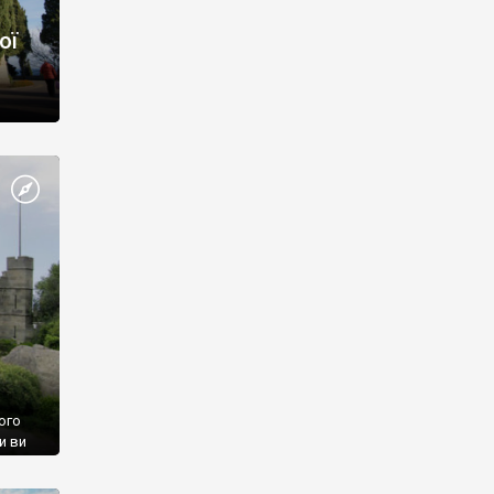
ої
ого
и ви