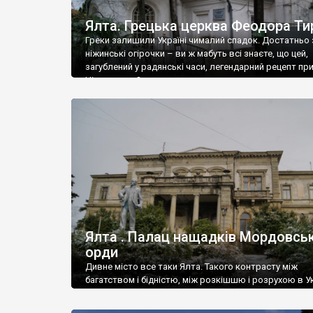
Ялта. Грецька церква Феодора Ти
Греки залишили Україні чималий спадок. Достатньо 
ніжинські огірочки – ви ж мабуть всі знаєте, що цей,
загублений у радянські часи, легендарний рецепт пр
Ніжин греки?
Ялта . Палац нащадків Мордовськ
орди
Дивне місто все таки Ялта. Такого контрасту між
багатством і бідністю, між розкішшю і розрухою в Ук
більше не знайдеш.