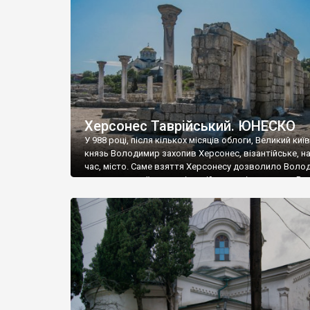
музею «Новгородський музей-заповідник» сотні арт
візантійської доби. Раритети викрадені з фондів об’
культурної спадщини ЮНЕСКО «Херсонеса Таврійсько
Офіційно – на виставку «Золото Візантії», але експер
влада в Україні вважають це лише […]
Херсонес Таврійський. ЮНЕСКО
У 988 році, після кількох місяців облоги, Великий киї
князь Володимир захопив Херсонес, візантійське, на
час, місто. Саме взяття Херсонесу дозволило Воло
диктувати свої умови візантійському імператору Вас
та одружитися з його дочкою Ганною. Цього ж року,
Херсонесі Володимир-язичник, став Василем-
християнином. А потім було Хрещення Русі. На честь
Херсонесу Таврійського названо місто […]