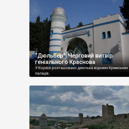
“Дюльбер”. Черговий витвір
геніального Краснова
У Кореїзі розташовано декілька відомих Кримських
палаців.