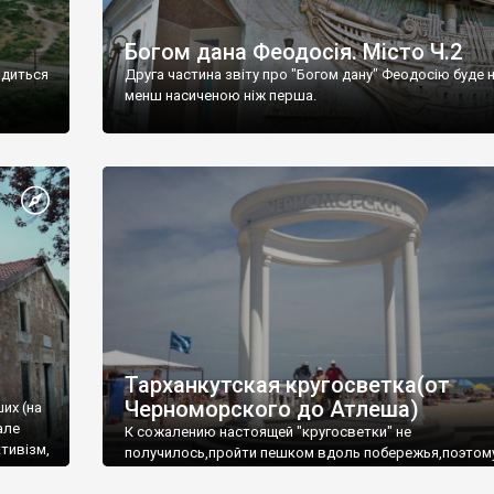
Богом дана Феодосія. Місто Ч.2
одиться
Друга частина звіту про "Богом дану" Феодосію буде 
менш насиченою ніж перша.
Тарханкутская кругосветка(от
Черноморского до Атлеша)
ших (на
але
К сожалению настоящей "кругосветки" не
тивізм,
получилось,пройти пешком вдоль побережья,поэтом
совершали радиальные вылазки из Оленевки.