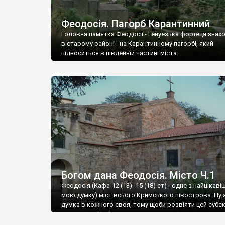
Феодосія. Пагорб Карантинний
Головна памятка Феодосії - Генуезька фортеця знах
в старому районі - на Карантинному пагорбі, який
підноситься в південній частині міста.
Богом дана Феодосія. Місто Ч.1
Феодосія (Кафа-12 (13) -15 (18) ст) - одне з найцікаві
мою думку) міст всього Кримського півострова .Ну,
думка в кожного своя, тому щоби розвіяти цей субєк
запрошую відвідати це