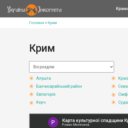
Крам
Головна
>
Крим
Крим
Алушта
Крас
Бахчисарайський район
Сева
Євпаторія
Сімф
Керч
Суда