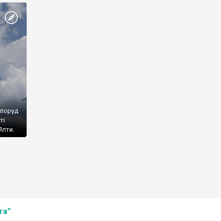
споруд
ті
Ялти.
та”