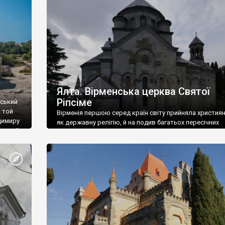
ефактів
називаються «повстяками» (postaki)…” “Вино. Крим
єкту
виробляє відмінне вино і його вдосталь: воно все ду
го».
легке біле і дуже […]
ти та
Ялта. Вірменська церква Святої
Ріпсіме
вський
 той
Вірменія першою серед країн світу прийняла христия
димиру
як державну релігію, й на подив багатьох пересічних
илю ІІ,
українців, які усіх кавказців вважають мусульманами,
 в
вірмени є відданими вірянами Христа