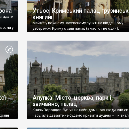
рона
Утьос. Кримський палац грузинськ
княгині
згадати
Майже у кожному населеному пункті на південному
ивезли у
узбережжі Криму є свій палац (а часто і не один).
ої
Алупка. Місто, церква, парк і,
звичайно, палац
Князь Воронцов був чи не найвідомішою людиною св
раїні
часу, але давайте не будемо кривити душею – чи знал
це прізвище до відвідин Алупки? Мабуть все таки ні.