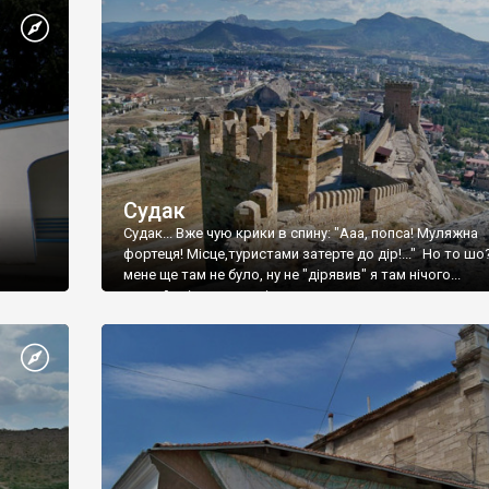
Судак
Судак... Вже чую крики в спину: "Ааа, попса! Муляжна
фортеця! Місце,туристами затерте до дір!..." Но то шо
мене ще там не було, ну не "дірявив" я там нічого...
принаймні до цього літа.