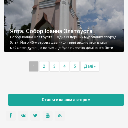
Ялта. Собор Іоанна Златоуста
Собор Іоанна Златоуста – одна із перших мурованих споруд
Ялти. Його 45-метрова дзвіниця і нині видніється в місті
майже звідусіль, а колись це була висотна домінанта Ялти.
1
2
3
4
5
Далі »
Станьте нашим автором