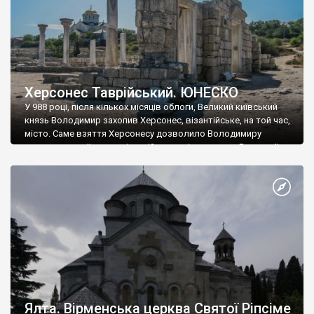
Херсонес Таврійський. ЮНЕСКО
У 988 році, після кількох місяців облоги, Великий київський
князь Володимир захопив Херсонес, візантійське, на той час,
місто. Саме взяття Херсонесу дозволило Володимиру
диктувати свої умови візантійському імператору Василю ІІ, та
одружитися з його дочкою Ганною. Цього ж року, в
Херсонесі Володимир-язичник, став Василем-християнином.
А потім було Хрещення Русі. На честь Херсонесу Таврійського
названо місто […]
Ялта. Вірменська церква Святої Ріпсіме