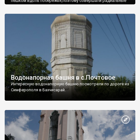
пешком вдоль побережья,поэтому совершали радиальные
вылазки из Оленевки.
Водонапорная башня в с.Почтовое
Интересную водонапорную башню посмотрели по дороге из
Симферополя в Бахчисарай.