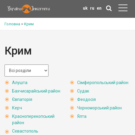
uk
ru
en
Головна
>
Крим
Крим
Алушта
Сімферопольський район
Бахчисарайський район
Судак
Євпаторія
Феодосія
Керч
Чорноморський район
Красноперекопський
Ялта
район
Севастополь