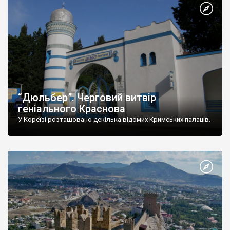
“Дюльбер”. Черговий витвір
геніального Краснова
У Кореїзі розташовано декілька відомих Кримських палаців.