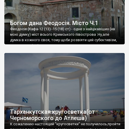
Богом дана Феодосія. Місто Ч.1
Феодосія (Кафа-12 (13) -15 (18) ст) - одне з найцікавіших (на
мою думку) міст всього Кримського півострова .Ну,але
думка в кожного своя, тому щоби розвіяти цей субєктивізм,
запрошую відвідати це
Тарханкутская кругосветка(от
Черноморского до Атлеша)
К сожалению настоящей "кругосветки" не получилось,пройти