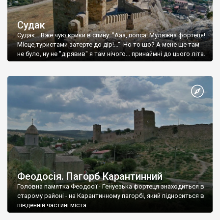
Судак
Судак... Вже чую крики в спину: "Ааа, попса! Муляжна фортеця!
Місце,туристами затерте до дір!..." Но то шо? А мене ще там
не було, ну не "дірявив" я там нічого... принаймні до цього літа.
Феодосія. Пагорб Карантинний
Головна памятка Феодосії - Генуезька фортеця знаходиться в
старому районі - на Карантинному пагорбі, який підноситься в
південній частині міста.