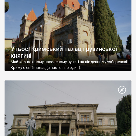
Утьос. Кримський палац грузинської
княгині
Майже у кожному населеному пункті на південному узбережжі
Криму є свій палац (а часто і не один).