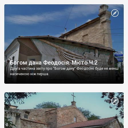
Богом дана Феодосія. Місто Ч.2
Друга частина звіту про "Богом дану" Феодосію буде не менш
насиченою ніж перша.