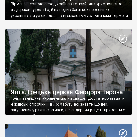
Вірменія першою серед країн світу прийняла християнство,
як державну релігію, й на подив багатьох пересічних
українців, які усіх кавказців вважають мусульманами, вірмени
є відданими вірянами Христа
Ялта. Грецька церква Феодора Тирона
Греки залишили Україні чималий спадок. Достатньо згадати
ніжинські огірочки – ви ж мабуть всі знаєте, що цей,
загублений у радянські часи, легендарний рецепт привезли у
Ніжин греки?