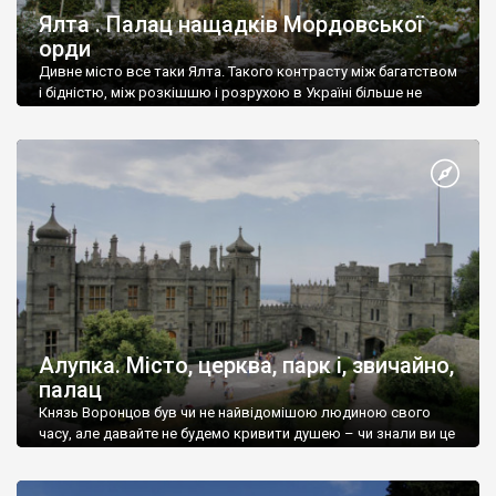
Ялта . Палац нащадків Мордовської
орди
Дивне місто все таки Ялта. Такого контрасту між багатством
і бідністю, між розкішшю і розрухою в Україні більше не
знайдеш.
Алупка. Місто, церква, парк і, звичайно,
палац
Князь Воронцов був чи не найвідомішою людиною свого
часу, але давайте не будемо кривити душею – чи знали ви це
прізвище до відвідин Алупки? Мабуть все таки ні.