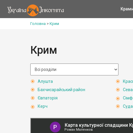
Крам
Головна
>
Крим
Крим
Алушта
Крас
Бахчисарайський район
Сева
Євпаторія
Сімф
Керч
Суда