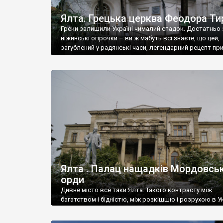
Ялта. Грецька церква Феодора Ти
Греки залишили Україні чималий спадок. Достатньо 
ніжинські огірочки – ви ж мабуть всі знаєте, що цей,
загублений у радянські часи, легендарний рецепт пр
Ніжин греки?
Ялта . Палац нащадків Мордовськ
орди
Дивне місто все таки Ялта. Такого контрасту між
багатством і бідністю, між розкішшю і розрухою в Ук
більше не знайдеш.