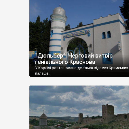
“Дюльбер”. Черговий витвір
геніального Краснова
У Кореїзі розташовано декілька відомих Кримських
палаців.