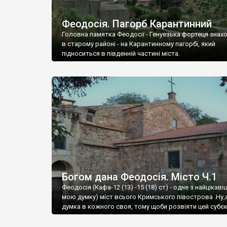
Феодосія. Пагорб Карантинний
Головна памятка Феодосії - Генуезька фортеця знах
в старому районі - на Карантинному пагорбі, який
підноситься в південній частині міста.
Богом дана Феодосія. Місто Ч.1
Феодосія (Кафа-12 (13) -15 (18) ст) - одне з найцікаві
мою думку) міст всього Кримського півострова .Ну,
думка в кожного своя, тому щоби розвіяти цей субєк
запрошую відвідати це