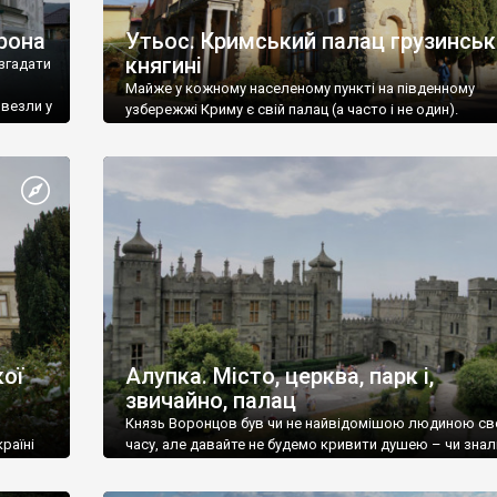
рона
Утьос. Кримський палац грузинськ
княгині
згадати
Майже у кожному населеному пункті на південному
ивезли у
узбережжі Криму є свій палац (а часто і не один).
ої
Алупка. Місто, церква, парк і,
звичайно, палац
Князь Воронцов був чи не найвідомішою людиною св
раїні
часу, але давайте не будемо кривити душею – чи знал
це прізвище до відвідин Алупки? Мабуть все таки ні.