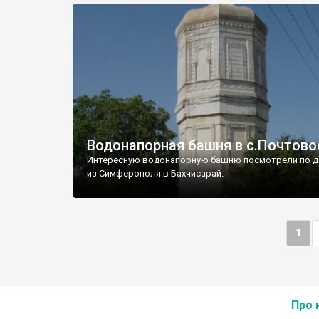
Водонапорная башня в с.Почтово
Интересную водонапорную башню посмотрели по д
из Симферополя в Бахчисарай.
1
Про 