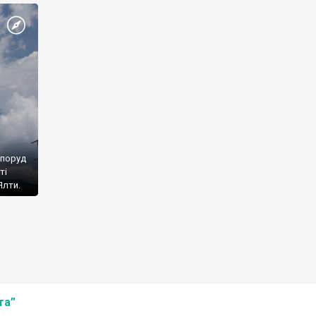
споруд
ті
Ялти.
та”