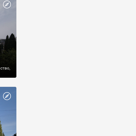
же
нство,