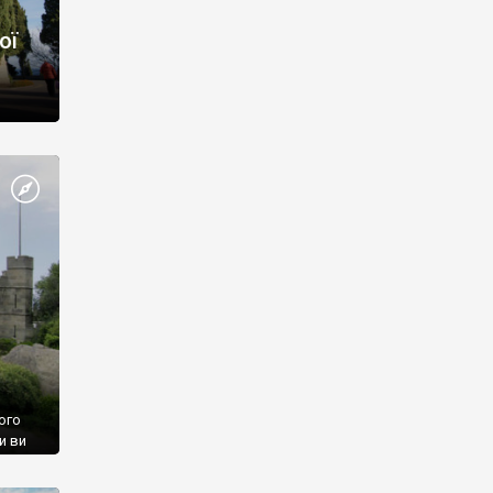
ої
ого
и ви