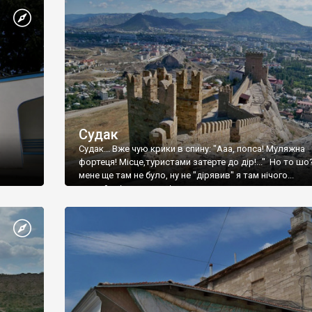
Судак
Судак... Вже чую крики в спину: "Ааа, попса! Муляжна
фортеця! Місце,туристами затерте до дір!..." Но то шо
мене ще там не було, ну не "дірявив" я там нічого...
принаймні до цього літа.