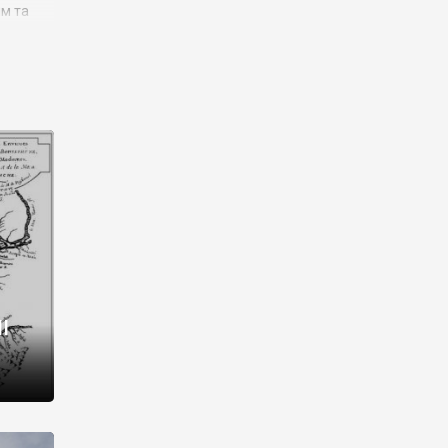
им та
ора і
є
го типу,
ей-
рний
ста:
 райони
від 2
I
і,
рукти,
 котрі