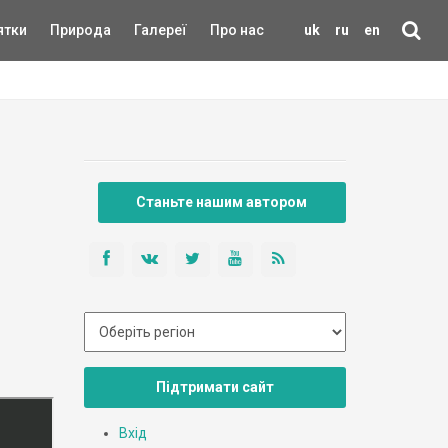
ятки
Природа
Галереї
Про нас
uk
ru
en
Станьте нашим автором
Підтримати сайт
Вхід