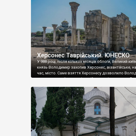
музею «Новгородський музей-заповідник» сотні арт
візантійської доби. Раритети викрадені з фондів об’
культурної спадщини ЮНЕСКО «Херсонеса Таврійсько
Офіційно – на виставку «Золото Візантії», але експер
влада в Україні вважають це лише […]
Херсонес Таврійський. ЮНЕСКО
У 988 році, після кількох місяців облоги, Великий киї
князь Володимир захопив Херсонес, візантійське, на
час, місто. Саме взяття Херсонесу дозволило Воло
диктувати свої умови візантійському імператору Вас
та одружитися з його дочкою Ганною. Цього ж року,
Херсонесі Володимир-язичник, став Василем-
християнином. А потім було Хрещення Русі. На честь
Херсонесу Таврійського названо місто […]