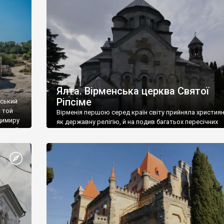
ефактів
називаються «повстяками» (postaki)…” “Вино. Крим
єкту
виробляє відмінне вино і його вдосталь: воно все ду
го».
легке біле і дуже […]
ти та
Ялта. Вірменська церква Святої
Ріпсіме
вський
 той
Вірменія першою серед країн світу прийняла христия
димиру
як державну релігію, й на подив багатьох пересічних
илю ІІ,
українців, які усіх кавказців вважають мусульманами,
 в
вірмени є відданими вірянами Христа