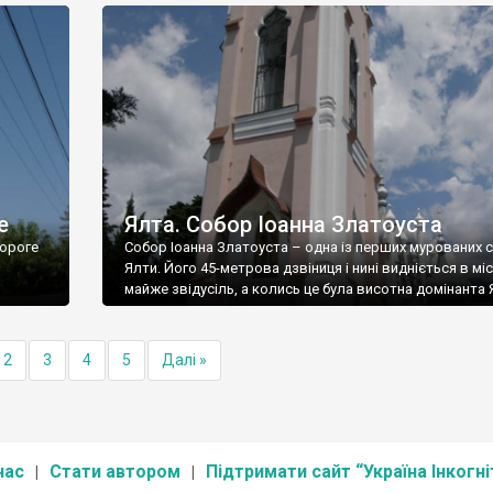
е
Ялта. Собор Іоанна Златоуста
ороге
Собор Іоанна Златоуста – одна із перших мурованих 
Ялти. Його 45-метрова дзвіниця і нині видніється в міс
майже звідусіль, а колись це була висотна домінанта 
2
3
4
5
Далі »
нас
Стати автором
Підтримати сайт “Україна Інкогні