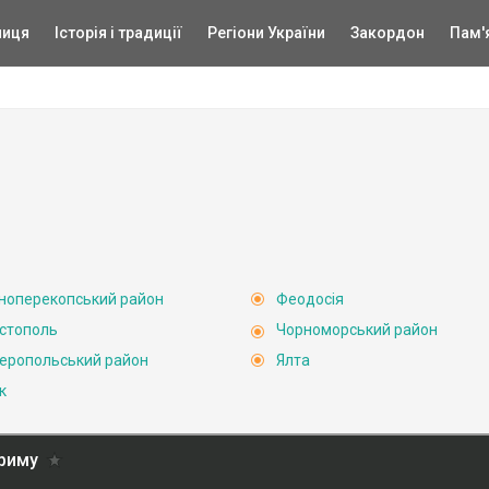
ниця
Історія і традиції
Регіони України
Закордон
Пам'
ноперекопський район
Феодосія
стополь
Чорноморський район
еропольський район
Ялта
к