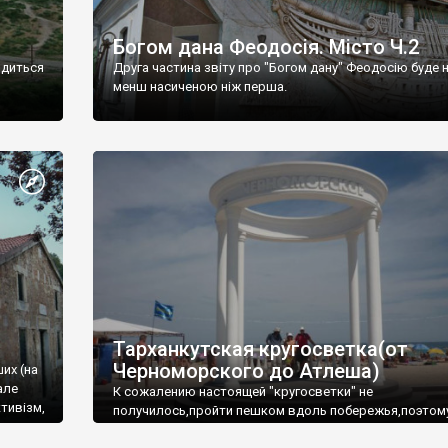
Богом дана Феодосія. Місто Ч.2
одиться
Друга частина звіту про "Богом дану" Феодосію буде 
менш насиченою ніж перша.
Тарханкутская кругосветка(от
Черноморского до Атлеша)
ших (на
але
К сожалению настоящей "кругосветки" не
тивізм,
получилось,пройти пешком вдоль побережья,поэтом
совершали радиальные вылазки из Оленевки.