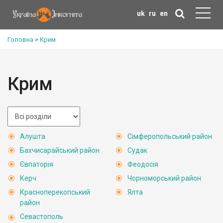
uk
ru
en
Головна
>
Крим
Крим
Алушта
Сімферопольський район
Бахчисарайський район
Судак
Євпаторія
Феодосія
Керч
Чорноморський район
Красноперекопський
Ялта
район
Севастополь