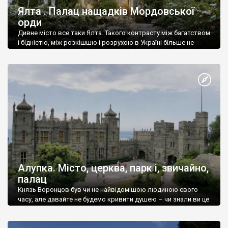
Ялта . Палац нащадків Мордовської
орди
Дивне місто все таки Ялта. Такого контрасту між багатством
і бідністю, між розкішшю і розрухою в Україні більше не
знайдеш.
Алупка. Місто, церква, парк і, звичайно,
палац
Князь Воронцов був чи не найвідомішою людиною свого
часу, але давайте не будемо кривити душею – чи знали ви це
прізвище до відвідин Алупки? Мабуть все таки ні.