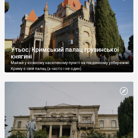
Утьос. Кримський палац грузинської
княгині
Майже у кожному населеному пункті на південному узбережжі
Криму є свій палац (а часто і не один).