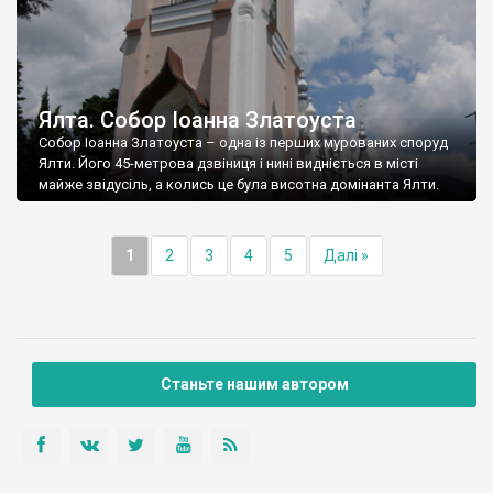
Ялта. Собор Іоанна Златоуста
Собор Іоанна Златоуста – одна із перших мурованих споруд
Ялти. Його 45-метрова дзвіниця і нині видніється в місті
майже звідусіль, а колись це була висотна домінанта Ялти.
1
2
3
4
5
Далі »
Станьте нашим автором