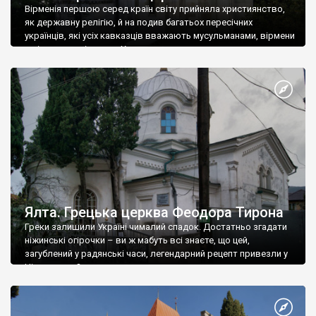
Вірменія першою серед країн світу прийняла християнство,
як державну релігію, й на подив багатьох пересічних
українців, які усіх кавказців вважають мусульманами, вірмени
є відданими вірянами Христа
Ялта. Грецька церква Феодора Тирона
Греки залишили Україні чималий спадок. Достатньо згадати
ніжинські огірочки – ви ж мабуть всі знаєте, що цей,
загублений у радянські часи, легендарний рецепт привезли у
Ніжин греки?