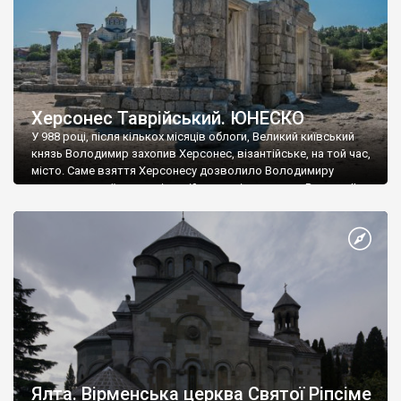
Херсонес Таврійський. ЮНЕСКО
У 988 році, після кількох місяців облоги, Великий київський
князь Володимир захопив Херсонес, візантійське, на той час,
місто. Саме взяття Херсонесу дозволило Володимиру
диктувати свої умови візантійському імператору Василю ІІ, та
одружитися з його дочкою Ганною. Цього ж року, в
Херсонесі Володимир-язичник, став Василем-християнином.
А потім було Хрещення Русі. На честь Херсонесу Таврійського
названо місто […]
Ялта. Вірменська церква Святої Ріпсіме