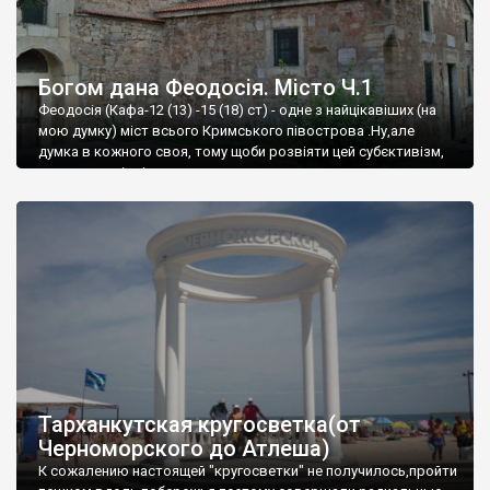
Богом дана Феодосія. Місто Ч.1
Феодосія (Кафа-12 (13) -15 (18) ст) - одне з найцікавіших (на
мою думку) міст всього Кримського півострова .Ну,але
думка в кожного своя, тому щоби розвіяти цей субєктивізм,
запрошую відвідати це
Тарханкутская кругосветка(от
Черноморского до Атлеша)
К сожалению настоящей "кругосветки" не получилось,пройти