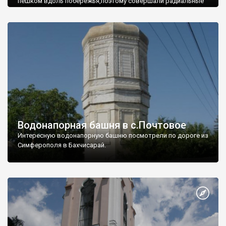
пешком вдоль побережья,поэтому совершали радиальные
вылазки из Оленевки.
Водонапорная башня в с.Почтовое
Интересную водонапорную башню посмотрели по дороге из
Симферополя в Бахчисарай.