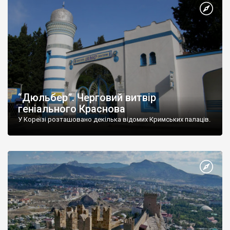
“Дюльбер”. Черговий витвір
геніального Краснова
У Кореїзі розташовано декілька відомих Кримських палаців.