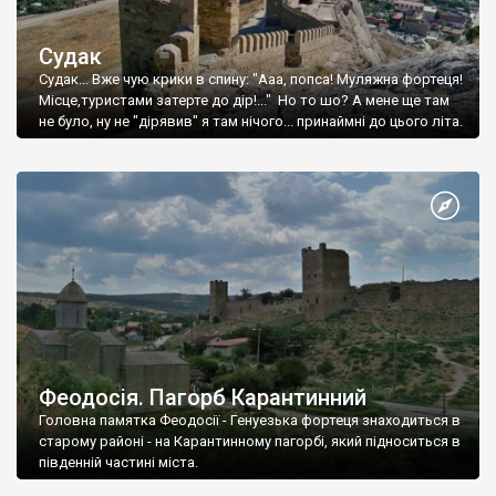
Судак
Судак... Вже чую крики в спину: "Ааа, попса! Муляжна фортеця!
Місце,туристами затерте до дір!..." Но то шо? А мене ще там
не було, ну не "дірявив" я там нічого... принаймні до цього літа.
Феодосія. Пагорб Карантинний
Головна памятка Феодосії - Генуезька фортеця знаходиться в
старому районі - на Карантинному пагорбі, який підноситься в
південній частині міста.