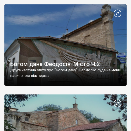
Богом дана Феодосія. Місто Ч.2
Друга частина звіту про "Богом дану" Феодосію буде не менш
насиченою ніж перша.