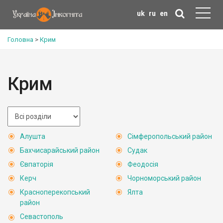
uk
ru
en
Головна
>
Крим
Крим
Алушта
Сімферопольський район
Бахчисарайський район
Судак
Євпаторія
Феодосія
Керч
Чорноморський район
Красноперекопський
Ялта
район
Севастополь