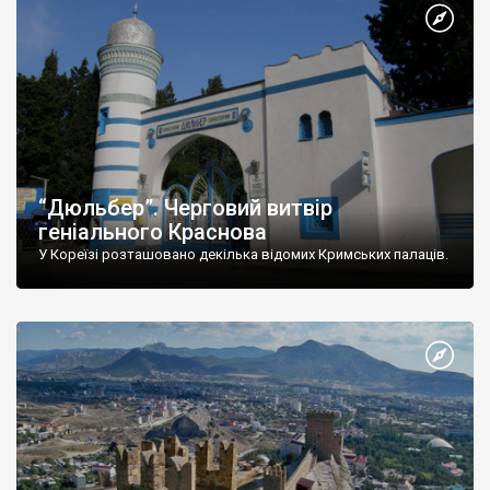
“Дюльбер”. Черговий витвір
геніального Краснова
У Кореїзі розташовано декілька відомих Кримських палаців.