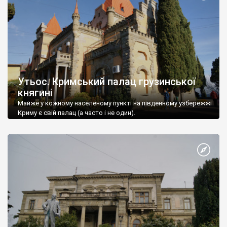
Утьос. Кримський палац грузинської
княгині
Майже у кожному населеному пункті на південному узбережжі
Криму є свій палац (а часто і не один).