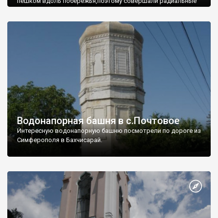
пешком вдоль побережья,поэтому совершали радиальные
вылазки из Оленевки.
Водонапорная башня в с.Почтовое
Интересную водонапорную башню посмотрели по дороге из
Симферополя в Бахчисарай.