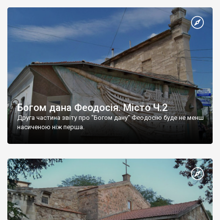
Богом дана Феодосія. Місто Ч.2
Друга частина звіту про "Богом дану" Феодосію буде не менш
насиченою ніж перша.