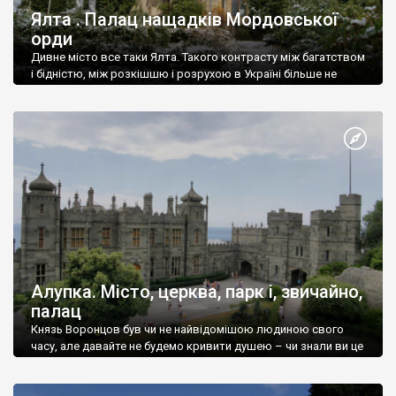
Ялта . Палац нащадків Мордовської
орди
Дивне місто все таки Ялта. Такого контрасту між багатством
і бідністю, між розкішшю і розрухою в Україні більше не
знайдеш.
Алупка. Місто, церква, парк і, звичайно,
палац
Князь Воронцов був чи не найвідомішою людиною свого
часу, але давайте не будемо кривити душею – чи знали ви це
прізвище до відвідин Алупки? Мабуть все таки ні.