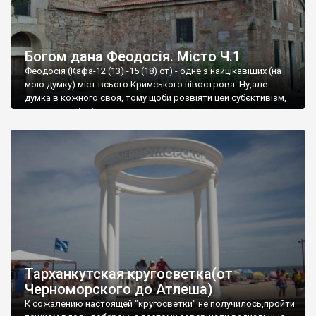
Богом дана Феодосія. Місто Ч.1
Феодосія (Кафа-12 (13) -15 (18) ст) - одне з найцікавіших (на
мою думку) міст всього Кримського півострова .Ну,але
думка в кожного своя, тому щоби розвіяти цей субєктивізм,
запрошую відвідати це
Тарханкутская кругосветка(от
Черноморского до Атлеша)
К сожалению настоящей "кругосветки" не получилось,пройти