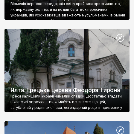
Вірменія першою серед країн світу прийняла християнство,
як державну релігію, й на подив багатьох пересічних
українців, які усіх кавказців вважають мусульманами, вірмени
є відданими вірянами Христа
Ялта. Грецька церква Феодора Тирона
Греки залишили Україні чималий спадок. Достатньо згадати
ніжинські огірочки – ви ж мабуть всі знаєте, що цей,
загублений у радянські часи, легендарний рецепт привезли у
Ніжин греки?