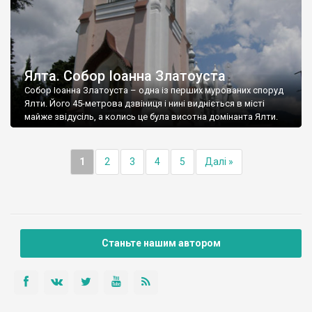
Ялта. Собор Іоанна Златоуста
Собор Іоанна Златоуста – одна із перших мурованих споруд
Ялти. Його 45-метрова дзвіниця і нині видніється в місті
майже звідусіль, а колись це була висотна домінанта Ялти.
1
2
3
4
5
Далі »
Станьте нашим автором