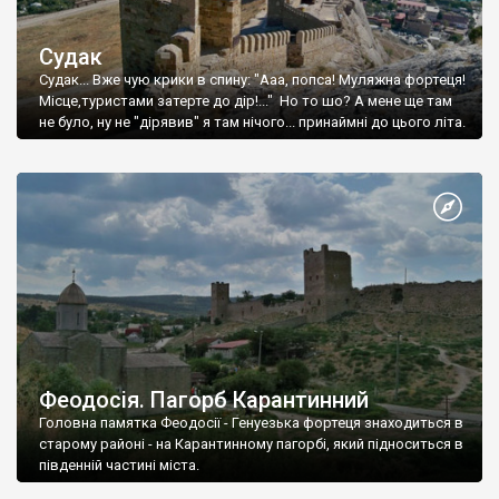
Судак
Судак... Вже чую крики в спину: "Ааа, попса! Муляжна фортеця!
Місце,туристами затерте до дір!..." Но то шо? А мене ще там
не було, ну не "дірявив" я там нічого... принаймні до цього літа.
Феодосія. Пагорб Карантинний
Головна памятка Феодосії - Генуезька фортеця знаходиться в
старому районі - на Карантинному пагорбі, який підноситься в
південній частині міста.