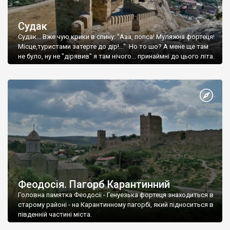
Судак
Судак... Вже чую крики в спину: "Ааа, попса! Муляжна фортеця!
Місце,туристами затерте до дір!..." Но то шо? А мене ще там
не було, ну не "дірявив" я там нічого... принаймні до цього літа.
Феодосія. Пагорб Карантинний
Головна памятка Феодосії - Генуезька фортеця знаходиться в
старому районі - на Карантинному пагорбі, який підноситься в
південній частині міста.