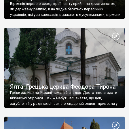
Вірменія першою серед країн світу прийняла християнство,
як державну релігію, й на подив багатьох пересічних
українців, які усіх кавказців вважають мусульманами, вірмени
є відданими вірянами Христа
Ялта. Грецька церква Феодора Тирона
Греки залишили Україні чималий спадок. Достатньо згадати
ніжинські огірочки – ви ж мабуть всі знаєте, що цей,
загублений у радянські часи, легендарний рецепт привезли у
Ніжин греки?