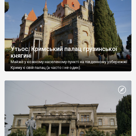
Утьос. Кримський палац грузинської
княгині
Майже у кожному населеному пункті на південному узбережжі
Криму є свій палац (а часто і не один).