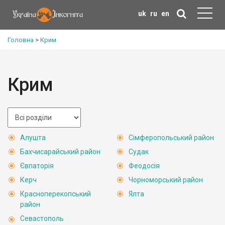
uk
ru
en
Головна
>
Крим
Крим
Алушта
Сімферопольський район
Бахчисарайський район
Судак
Євпаторія
Феодосія
Керч
Чорноморський район
Красноперекопський
Ялта
район
Севастополь