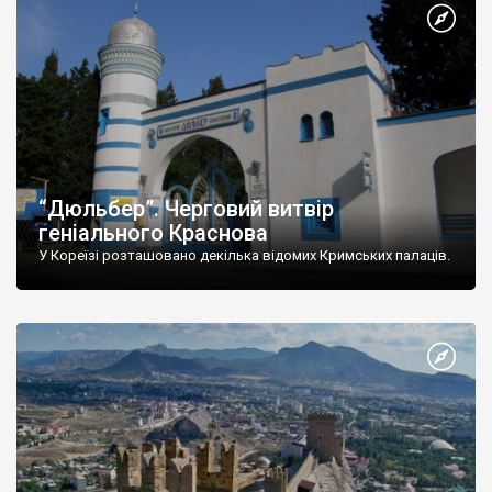
“Дюльбер”. Черговий витвір
геніального Краснова
У Кореїзі розташовано декілька відомих Кримських палаців.