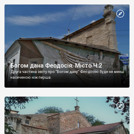
Богом дана Феодосія. Місто Ч.2
Друга частина звіту про "Богом дану" Феодосію буде не менш
насиченою ніж перша.