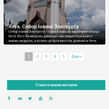
Ялта. Собор Іоанна Златоуста
Собор Іоанна Златоуста – одна із перших мурованих споруд
Ялти. Його 45-метрова дзвіниця і нині видніється в місті
майже звідусіль, а колись це була висотна домінанта Ялти.
1
2
3
4
5
Далі »
Станьте нашим автором