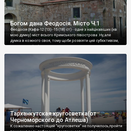
Богом дана Феодосія. Місто Ч.1
Феодосія (Кафа-12 (13) -15 (18) ст) - одне з найцікавіших (на
мою думку) міст всього Кримського півострова .Ну,але
думка в кожного своя, тому щоби розвіяти цей субєктивізм,
запрошую відвідати це
Тарханкутская кругосветка(от
Черноморского до Атлеша)
К сожалению настоящей "кругосветки" не получилось,пройти