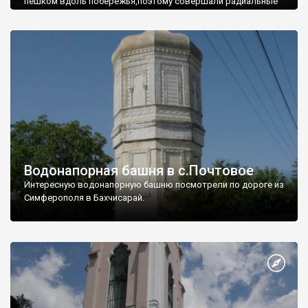
пешком вдоль побережья,поэтому совершали радиальные
вылазки из Оленевки.
Водонапорная башня в с.Почтовое
Интересную водонапорную башню посмотрели по дороге из
Симферополя в Бахчисарай.