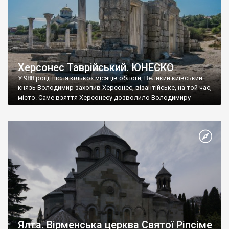
Херсонес Таврійський. ЮНЕСКО
У 988 році, після кількох місяців облоги, Великий київський
князь Володимир захопив Херсонес, візантійське, на той час,
місто. Саме взяття Херсонесу дозволило Володимиру
диктувати свої умови візантійському імператору Василю ІІ, та
одружитися з його дочкою Ганною. Цього ж року, в
Херсонесі Володимир-язичник, став Василем-християнином.
А потім було Хрещення Русі. На честь Херсонесу Таврійського
названо місто […]
Ялта. Вірменська церква Святої Ріпсіме