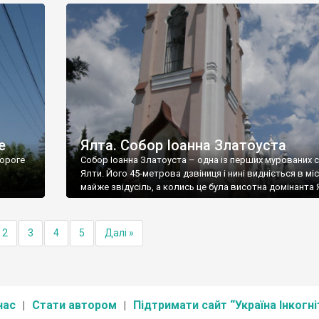
е
Ялта. Собор Іоанна Златоуста
ороге
Собор Іоанна Златоуста – одна із перших мурованих 
Ялти. Його 45-метрова дзвіниця і нині видніється в міс
майже звідусіль, а колись це була висотна домінанта 
2
3
4
5
Далі »
нас
Стати автором
Підтримати сайт “Україна Інкогні