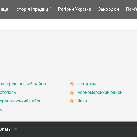
ниця
Історія і традиції
Регіони України
Закордон
Пам'
ноперекопський район
Феодосія
стополь
Чорноморський район
еропольський район
Ялта
к