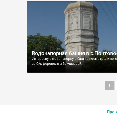
Водонапорная башня в с.Почтово
Интересную водонапорную башню посмотрели по д
из Симферополя в Бахчисарай.
1
Про 