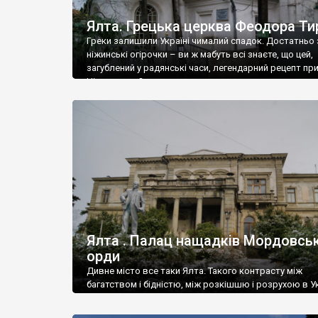
Ялта. Грецька церква Феодора Ти
Греки залишили Україні чималий спадок. Достатньо 
ніжинські огірочки – ви ж мабуть всі знаєте, що цей,
загублений у радянські часи, легендарний рецепт пр
Ніжин греки?
Ялта . Палац нащадків Мордовськ
орди
Дивне місто все таки Ялта. Такого контрасту між
багатством і бідністю, між розкішшю і розрухою в Ук
більше не знайдеш.