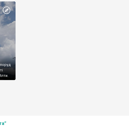
споруд
ті
Ялти.
та”