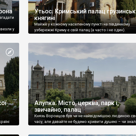
рона
Утьос. Кримський палац грузинськ
княгині
згадати
Майже у кожному населеному пункті на південному
ивезли у
узбережжі Криму є свій палац (а часто і не один).
ої
Алупка. Місто, церква, парк і,
звичайно, палац
Князь Воронцов був чи не найвідомішою людиною св
раїні
часу, але давайте не будемо кривити душею – чи знал
це прізвище до відвідин Алупки? Мабуть все таки ні.