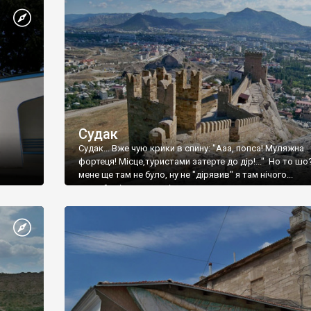
Судак
Судак... Вже чую крики в спину: "Ааа, попса! Муляжна
фортеця! Місце,туристами затерте до дір!..." Но то шо
мене ще там не було, ну не "дірявив" я там нічого...
принаймні до цього літа.