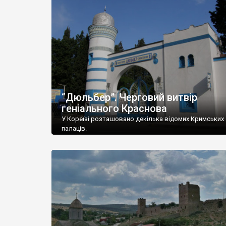
“Дюльбер”. Черговий витвір
геніального Краснова
У Кореїзі розташовано декілька відомих Кримських
палаців.