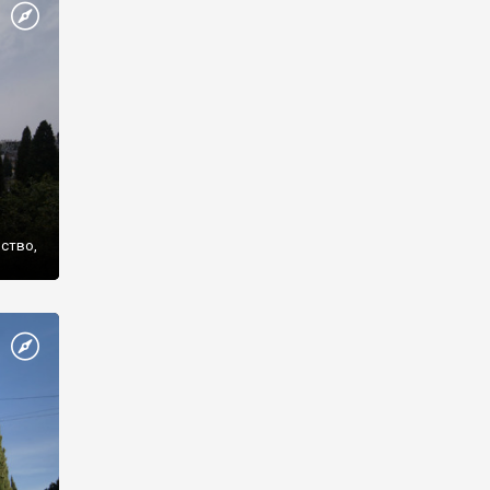
же
нство,