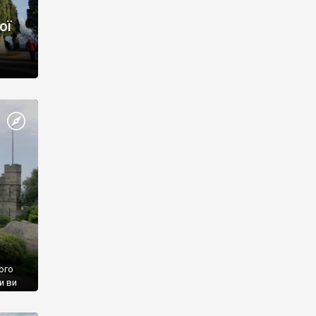
ої
ого
и ви