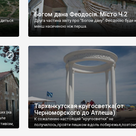
Богом дана Феодосія. Місто Ч.2
одиться
Друга частина звіту про "Богом дану" Феодосію буде 
менш насиченою ніж перша.
Тарханкутская кругосветка(от
Черноморского до Атлеша)
ших (на
але
К сожалению настоящей "кругосветки" не
тивізм,
получилось,пройти пешком вдоль побережья,поэтом
совершали радиальные вылазки из Оленевки.