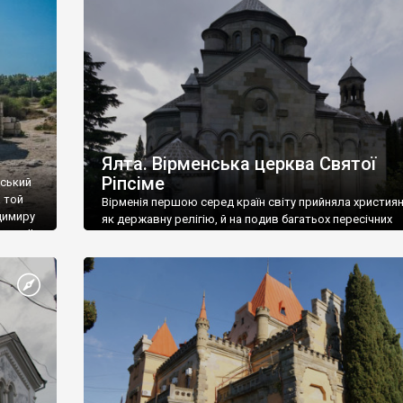
ефактів
називаються «повстяками» (postaki)…” “Вино. Крим
єкту
виробляє відмінне вино і його вдосталь: воно все ду
го».
легке біле і дуже […]
ти та
Ялта. Вірменська церква Святої
Ріпсіме
вський
 той
Вірменія першою серед країн світу прийняла христия
димиру
як державну релігію, й на подив багатьох пересічних
илю ІІ,
українців, які усіх кавказців вважають мусульманами,
 в
вірмени є відданими вірянами Христа