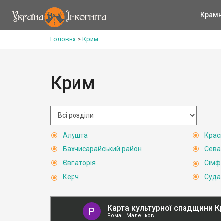
Крам
Головна
>
Крим
Крим
Алушта
Крас
Бахчисарайський район
Сева
Євпаторія
Сімф
Керч
Суда