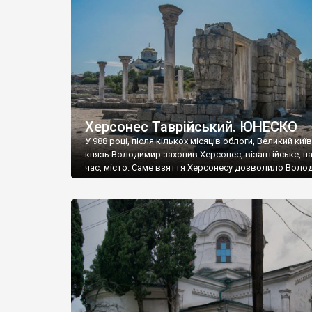
музею «Новгородський музей-заповідник» сотні арт
візантійської доби. Раритети викрадені з фондів об’
культурної спадщини ЮНЕСКО «Херсонеса Таврійсько
Офіційно – на виставку «Золото Візантії», але експер
влада в Україні вважають це лише […]
Херсонес Таврійський. ЮНЕСКО
У 988 році, після кількох місяців облоги, Великий киї
князь Володимир захопив Херсонес, візантійське, на
час, місто. Саме взяття Херсонесу дозволило Воло
диктувати свої умови візантійському імператору Вас
та одружитися з його дочкою Ганною. Цього ж року,
Херсонесі Володимир-язичник, став Василем-
християнином. А потім було Хрещення Русі. На честь
Херсонесу Таврійського названо місто […]