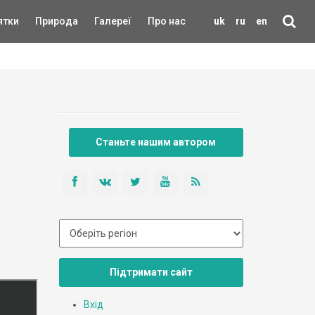
ятки
Природа
Галереї
Про нас
uk
ru
en
Станьте нашим автором
Підтримати сайт
Вхід