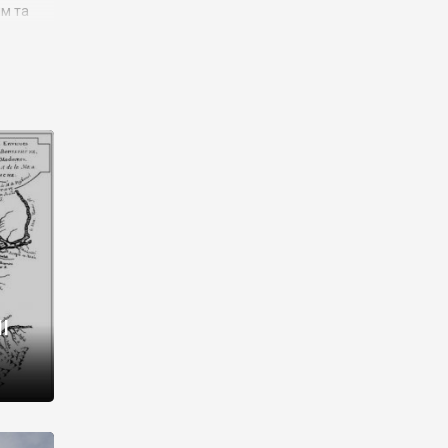
им та
ора і
є
го типу,
ей-
рний
ста:
 райони
від 2
I
і,
рукти,
 котрі