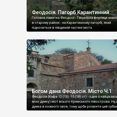
Феодосія. Пагорб Карантинний
Головна памятка Феодосії - Генуезька фортеця знах
в старому районі - на Карантинному пагорбі, який
підноситься в південній частині міста.
Богом дана Феодосія. Місто Ч.1
Феодосія (Кафа-12 (13) -15 (18) ст) - одне з найцікаві
мою думку) міст всього Кримського півострова .Ну,
думка в кожного своя, тому щоби розвіяти цей субєк
запрошую відвідати це