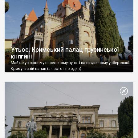
Утьос. Кримський палац грузинської
княгині
Майже у кожному населеному пункті на південному узбережжі
Криму є свій палац (а часто і не один).