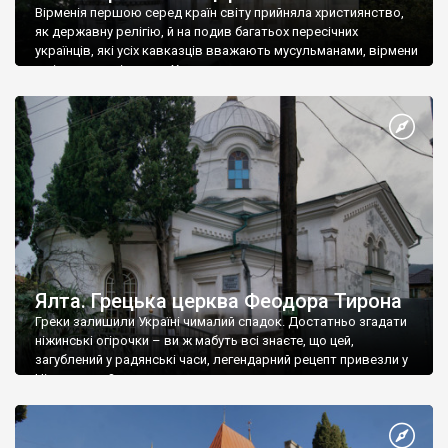
Вірменія першою серед країн світу прийняла християнство,
як державну релігію, й на подив багатьох пересічних
українців, які усіх кавказців вважають мусульманами, вірмени
є відданими вірянами Христа
Ялта. Грецька церква Феодора Тирона
Греки залишили Україні чималий спадок. Достатньо згадати
ніжинські огірочки – ви ж мабуть всі знаєте, що цей,
загублений у радянські часи, легендарний рецепт привезли у
Ніжин греки?