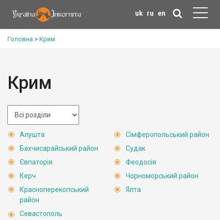
uk
ru
en
Головна
>
Крим
Крим
Алушта
Сімферопольський район
Бахчисарайський район
Судак
Євпаторія
Феодосія
Керч
Чорноморський район
Красноперекопський
Ялта
район
Севастополь