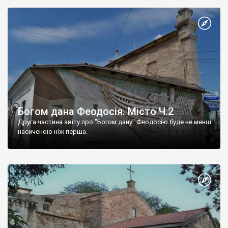
Богом дана Феодосія. Місто Ч.2
Друга частина звіту про "Богом дану" Феодосію буде не менш
насиченою ніж перша.