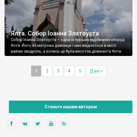
Ялта. Собор Іоанна Златоуста
Собор Іоанна Златоуста – одна із перших мурованих споруд
Ялти. Його 45-метрова дзвіниця і нині видніється в місті
майже звідусіль, а колись це була висотна домінанта Ялти.
1
2
3
4
5
Далі »
Станьте нашим автором