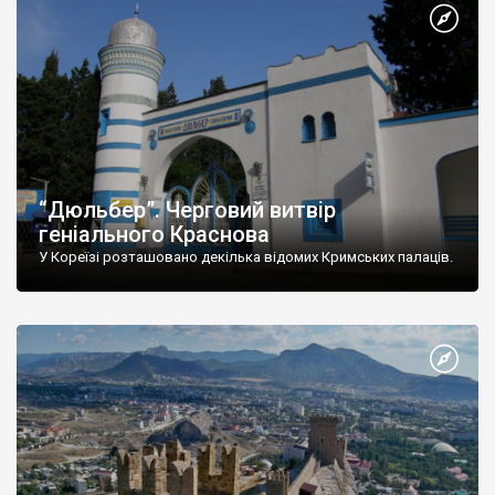
“Дюльбер”. Черговий витвір
геніального Краснова
У Кореїзі розташовано декілька відомих Кримських палаців.