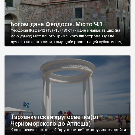
Богом дана Феодосія. Місто Ч.1
Феодосія (Кафа-12 (13) -15 (18) ст) - одне з найцікавіших (на
мою думку) міст всього Кримського півострова .Ну,але
думка в кожного своя, тому щоби розвіяти цей субєктивізм,
запрошую відвідати це
Тарханкутская кругосветка(от
Черноморского до Атлеша)
К сожалению настоящей "кругосветки" не получилось,пройти