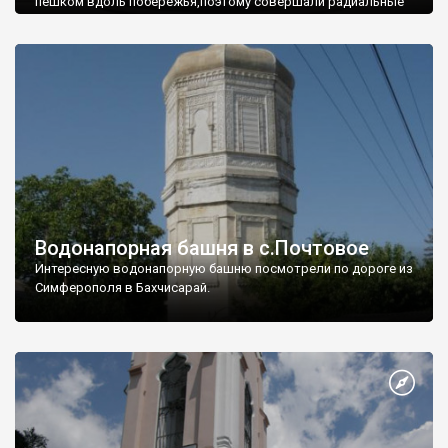
пешком вдоль побережья,поэтому совершали радиальные
вылазки из Оленевки.
Водонапорная башня в с.Почтовое
Интересную водонапорную башню посмотрели по дороге из
Симферополя в Бахчисарай.