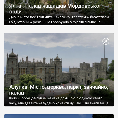
Ялта . Палац нащадків Мордовської
орди
Дивне місто все таки Ялта. Такого контрасту між багатством
і бідністю, між розкішшю і розрухою в Україні більше не
знайдеш.
Алупка. Місто, церква, парк і, звичайно,
палац
Князь Воронцов був чи не найвідомішою людиною свого
часу, але давайте не будемо кривити душею – чи знали ви це
прізвище до відвідин Алупки? Мабуть все таки ні.