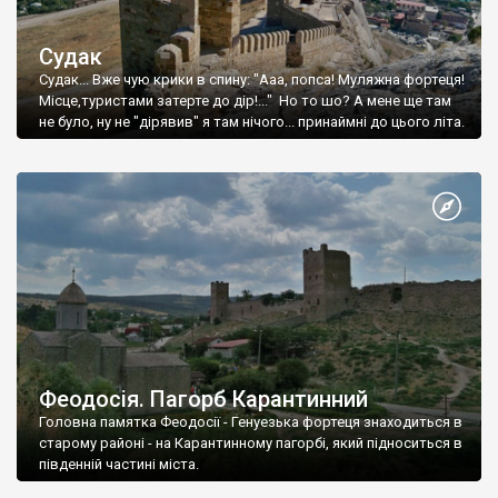
Судак
Судак... Вже чую крики в спину: "Ааа, попса! Муляжна фортеця!
Місце,туристами затерте до дір!..." Но то шо? А мене ще там
не було, ну не "дірявив" я там нічого... принаймні до цього літа.
Феодосія. Пагорб Карантинний
Головна памятка Феодосії - Генуезька фортеця знаходиться в
старому районі - на Карантинному пагорбі, який підноситься в
південній частині міста.