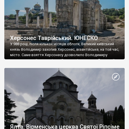
Херсонес Таврійський. ЮНЕСКО
У 988 році, після кількох місяців облоги, Великий київський
князь Володимир захопив Херсонес, візантійське, на той час,
місто. Саме взяття Херсонесу дозволило Володимиру
диктувати свої умови візантійському імператору Василю ІІ, та
одружитися з його дочкою Ганною. Цього ж року, в
Херсонесі Володимир-язичник, став Василем-християнином.
А потім було Хрещення Русі. На честь Херсонесу Таврійського
названо місто […]
Ялта. Вірменська церква Святої Ріпсіме