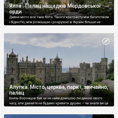
Ялта . Палац нащадків Мордовської
орди
Дивне місто все таки Ялта. Такого контрасту між багатством
і бідністю, між розкішшю і розрухою в Україні більше не
знайдеш.
Алупка. Місто, церква, парк і, звичайно,
палац
Князь Воронцов був чи не найвідомішою людиною свого
часу, але давайте не будемо кривити душею – чи знали ви це
прізвище до відвідин Алупки? Мабуть все таки ні.