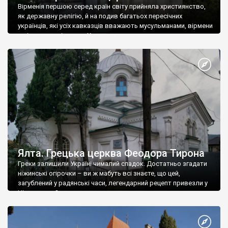
Вірменія першою серед країн світу прийняла християнство,
як державну релігію, й на подив багатьох пересічних
українців, які усіх кавказців вважають мусульманами, вірмени
є відданими вірянами Христа
Ялта. Грецька церква Феодора Тирона
Греки залишили Україні чималий спадок. Достатньо згадати
ніжинські огірочки – ви ж мабуть всі знаєте, що цей,
загублений у радянські часи, легендарний рецепт привезли у
Ніжин греки?