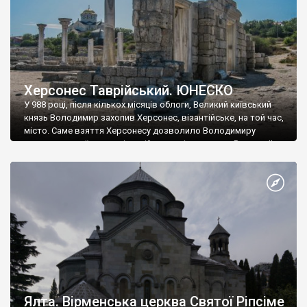
Херсонес Таврійський. ЮНЕСКО
У 988 році, після кількох місяців облоги, Великий київський
князь Володимир захопив Херсонес, візантійське, на той час,
місто. Саме взяття Херсонесу дозволило Володимиру
диктувати свої умови візантійському імператору Василю ІІ, та
одружитися з його дочкою Ганною. Цього ж року, в
Херсонесі Володимир-язичник, став Василем-християнином.
А потім було Хрещення Русі. На честь Херсонесу Таврійського
названо місто […]
Ялта. Вірменська церква Святої Ріпсіме