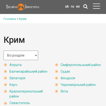
uk
ru
en
Головна
>
Крим
Крим
Алушта
Сімферопольський район
Бахчисарайський район
Судак
Євпаторія
Феодосія
Керч
Чорноморський район
Красноперекопський
Ялта
район
Севастополь