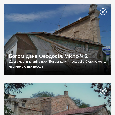
Богом дана Феодосія. Місто Ч.2
Друга частина звіту про "Богом дану" Феодосію буде не менш
насиченою ніж перша.