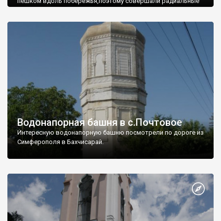
пешком вдоль побережья,поэтому совершали радиальные
вылазки из Оленевки.
Водонапорная башня в с.Почтовое
Интересную водонапорную башню посмотрели по дороге из
Симферополя в Бахчисарай.