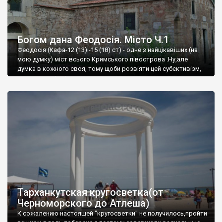
Богом дана Феодосія. Місто Ч.1
Феодосія (Кафа-12 (13) -15 (18) ст) - одне з найцікавіших (на
мою думку) міст всього Кримського півострова .Ну,але
думка в кожного своя, тому щоби розвіяти цей субєктивізм,
запрошую відвідати це
Тарханкутская кругосветка(от
Черноморского до Атлеша)
К сожалению настоящей "кругосветки" не получилось,пройти