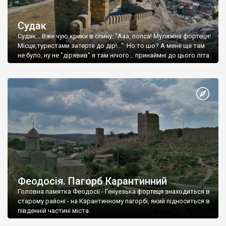
Судак
Судак... Вже чую крики в спину: "Ааа, попса! Муляжна фортеця!
Місце,туристами затерте до дір!..." Но то шо? А мене ще там
не було, ну не "дірявив" я там нічого... принаймні до цього літа.
Феодосія. Пагорб Карантинний
Головна памятка Феодосії - Генуезька фортеця знаходиться в
старому районі - на Карантинному пагорбі, який підноситься в
південній частині міста.