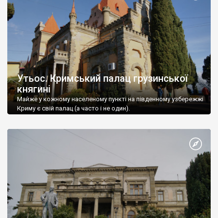
Утьос. Кримський палац грузинської
княгині
Майже у кожному населеному пункті на південному узбережжі
Криму є свій палац (а часто і не один).