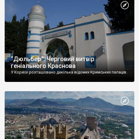
“Дюльбер”. Черговий витвір
геніального Краснова
У Кореїзі розташовано декілька відомих Кримських палаців.