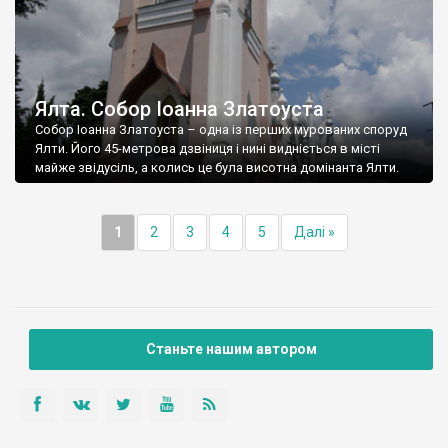
Ялта. Собор Іоанна Златоуста
Собор Іоанна Златоуста – одна із перших мурованих споруд
Ялти. Його 45-метрова дзвіниця і нині видніється в місті
майже звідусіль, а колись це була висотна домінанта Ялти.
1
2
3
4
5
Далі »
Станьте нашим автором