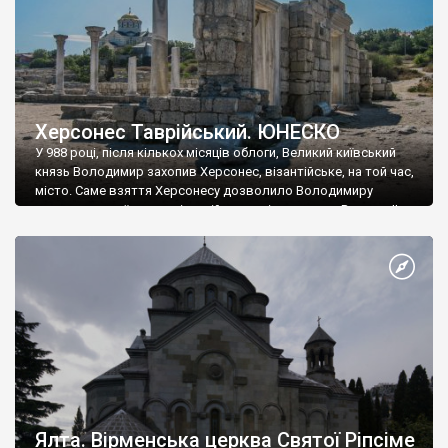
Херсонес Таврійський. ЮНЕСКО
У 988 році, після кількох місяців облоги, Великий київський
князь Володимир захопив Херсонес, візантійське, на той час,
місто. Саме взяття Херсонесу дозволило Володимиру
диктувати свої умови візантійському імператору Василю ІІ, та
одружитися з його дочкою Ганною. Цього ж року, в
Херсонесі Володимир-язичник, став Василем-християнином.
А потім було Хрещення Русі. На честь Херсонесу Таврійського
названо місто […]
Ялта. Вірменська церква Святої Ріпсіме