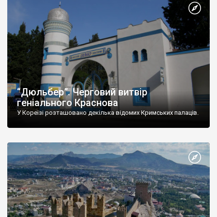
“Дюльбер”. Черговий витвір
геніального Краснова
У Кореїзі розташовано декілька відомих Кримських палаців.