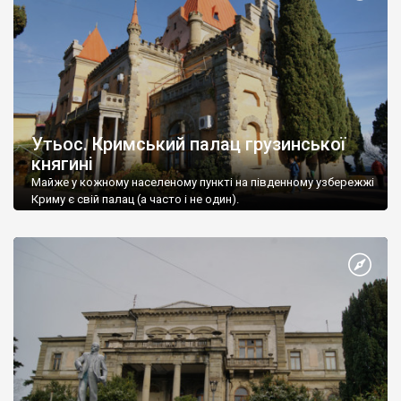
Утьос. Кримський палац грузинської
княгині
Майже у кожному населеному пункті на південному узбережжі
Криму є свій палац (а часто і не один).