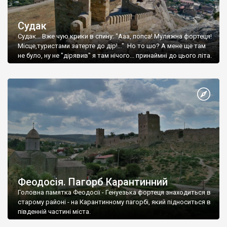
Судак
Судак... Вже чую крики в спину: "Ааа, попса! Муляжна фортеця!
Місце,туристами затерте до дір!..." Но то шо? А мене ще там
не було, ну не "дірявив" я там нічого... принаймні до цього літа.
Феодосія. Пагорб Карантинний
Головна памятка Феодосії - Генуезька фортеця знаходиться в
старому районі - на Карантинному пагорбі, який підноситься в
південній частині міста.