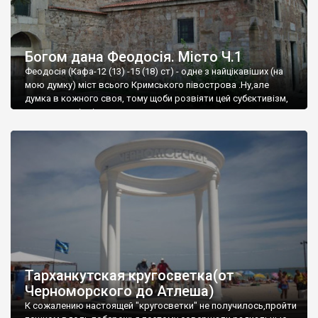
Богом дана Феодосія. Місто Ч.1
Феодосія (Кафа-12 (13) -15 (18) ст) - одне з найцікавіших (на
мою думку) міст всього Кримського півострова .Ну,але
думка в кожного своя, тому щоби розвіяти цей субєктивізм,
запрошую відвідати це
Тарханкутская кругосветка(от
Черноморского до Атлеша)
К сожалению настоящей "кругосветки" не получилось,пройти