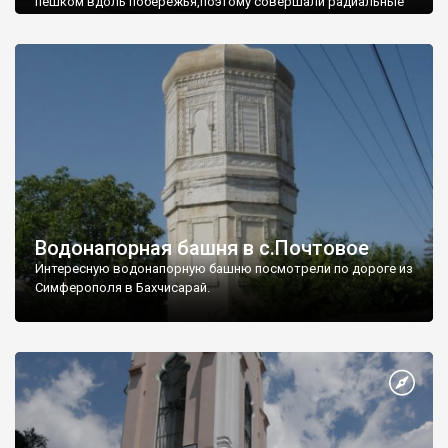
пешком вдоль побережья,поэтому совершали радиальные
вылазки из Оленевки.
Водонапорная башня в с.Почтовое
Интересную водонапорную башню посмотрели по дороге из
Симферополя в Бахчисарай.