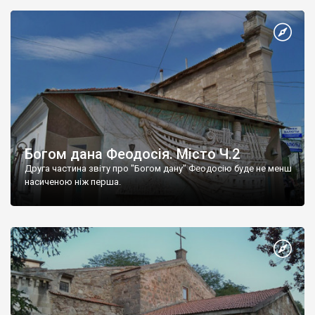
Богом дана Феодосія. Місто Ч.2
Друга частина звіту про "Богом дану" Феодосію буде не менш
насиченою ніж перша.