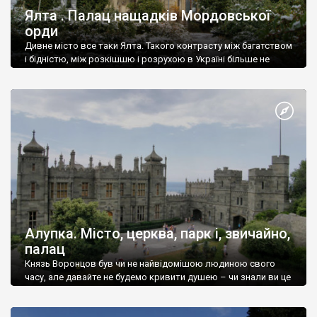
Ялта . Палац нащадків Мордовської
орди
Дивне місто все таки Ялта. Такого контрасту між багатством
і бідністю, між розкішшю і розрухою в Україні більше не
знайдеш.
Алупка. Місто, церква, парк і, звичайно,
палац
Князь Воронцов був чи не найвідомішою людиною свого
часу, але давайте не будемо кривити душею – чи знали ви це
прізвище до відвідин Алупки? Мабуть все таки ні.