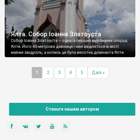
Ялта. Собор Іоанна Златоуста
Собор Іоанна Златоуста – одна із перших мурованих споруд
Ялти. Його 45-метрова дзвіниця і нині видніється в місті
майже звідусіль, а колись це була висотна домінанта Ялти.
1
2
3
4
5
Далі »
Станьте нашим автором