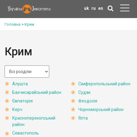
uk
ru
en
Головна
>
Крим
Крим
Алушта
Сімферопольський район
Бахчисарайський район
Судак
Євпаторія
Феодосія
Керч
Чорноморський район
Красноперекопський
Ялта
район
Севастополь