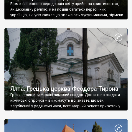
Вірменія першою серед країн світу прийняла християнство,
як державну релігію, й на подив багатьох пересічних
українців, які усіх кавказців вважають мусульманами, вірмени
є відданими вірянами Христа
Ялта. Грецька церква Феодора Тирона
Греки залишили Україні чималий спадок. Достатньо згадати
ніжинські огірочки – ви ж мабуть всі знаєте, що цей,
загублений у радянські часи, легендарний рецепт привезли у
Ніжин греки?