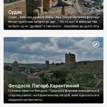
Судак
Судак... Вже чую крики в спину: "Ааа, попса! Муляжна фортеця!
Місце,туристами затерте до дір!..." Но то шо? А мене ще там
не було, ну не "дірявив" я там нічого... принаймні до цього літа.
Феодосія. Пагорб Карантинний
Головна памятка Феодосії - Генуезька фортеця знаходиться в
старому районі - на Карантинному пагорбі, який підноситься в
південній частині міста.