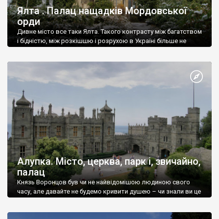
Ялта . Палац нащадків Мордовської
орди
Дивне місто все таки Ялта. Такого контрасту між багатством
і бідністю, між розкішшю і розрухою в Україні більше не
знайдеш.
Алупка. Місто, церква, парк і, звичайно,
палац
Князь Воронцов був чи не найвідомішою людиною свого
часу, але давайте не будемо кривити душею – чи знали ви це
прізвище до відвідин Алупки? Мабуть все таки ні.