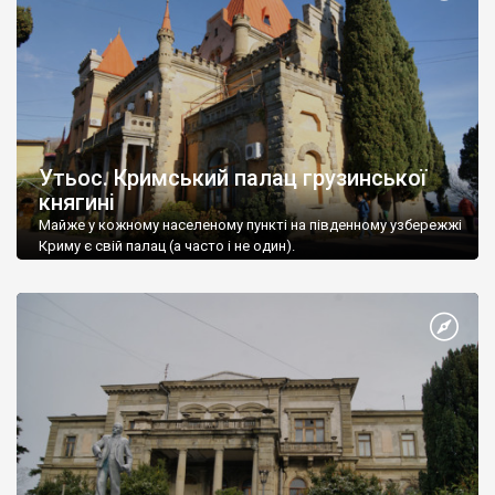
Утьос. Кримський палац грузинської
княгині
Майже у кожному населеному пункті на південному узбережжі
Криму є свій палац (а часто і не один).