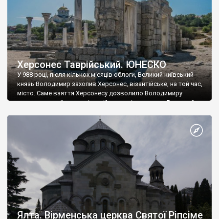
Херсонес Таврійський. ЮНЕСКО
У 988 році, після кількох місяців облоги, Великий київський
князь Володимир захопив Херсонес, візантійське, на той час,
місто. Саме взяття Херсонесу дозволило Володимиру
диктувати свої умови візантійському імператору Василю ІІ, та
одружитися з його дочкою Ганною. Цього ж року, в
Херсонесі Володимир-язичник, став Василем-християнином.
А потім було Хрещення Русі. На честь Херсонесу Таврійського
названо місто […]
Ялта. Вірменська церква Святої Ріпсіме