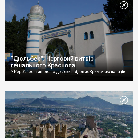
“Дюльбер”. Черговий витвір
геніального Краснова
У Кореїзі розташовано декілька відомих Кримських палаців.