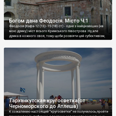
Богом дана Феодосія. Місто Ч.1
Феодосія (Кафа-12 (13) -15 (18) ст) - одне з найцікавіших (на
мою думку) міст всього Кримського півострова .Ну,але
думка в кожного своя, тому щоби розвіяти цей субєктивізм,
запрошую відвідати це
Тарханкутская кругосветка(от
Черноморского до Атлеша)
К сожалению настоящей "кругосветки" не получилось,пройти