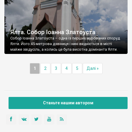
Ялта. Собор Іоанна Златоуста
Собор Іоанна Златоуста – одна із перших мурованих споруд
Ялти. Його 45-метрова дзвіниця і нині видніється в місті
майже звідусіль, а колись це була висотна домінанта Ялти.
1
2
3
4
5
Далі »
Станьте нашим автором