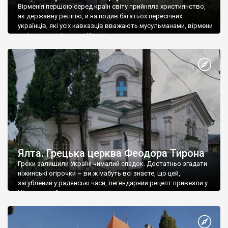
Вірменія першою серед країн світу прийняла християнство,
як державну релігію, й на подив багатьох пересічних
українців, які усіх кавказців вважають мусульманами, вірмени
є відданими вірянами Христа
Ялта. Грецька церква Феодора Тирона
Греки залишили Україні чималий спадок. Достатньо згадати
ніжинські огірочки – ви ж мабуть всі знаєте, що цей,
загублений у радянські часи, легендарний рецепт привезли у
Ніжин греки?