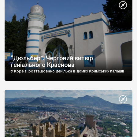
“Дюльбер”. Черговий витвір
геніального Краснова
У Кореїзі розташовано декілька відомих Кримських палаців.