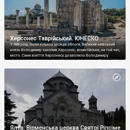
Херсонес Таврійський. ЮНЕСКО
У 988 році, після кількох місяців облоги, Великий київський
князь Володимир захопив Херсонес, візантійське, на той час,
місто. Саме взяття Херсонесу дозволило Володимиру
диктувати свої умови візантійському імператору Василю ІІ, та
одружитися з його дочкою Ганною. Цього ж року, в
Херсонесі Володимир-язичник, став Василем-християнином.
А потім було Хрещення Русі. На честь Херсонесу Таврійського
названо місто […]
Ялта. Вірменська церква Святої Ріпсіме