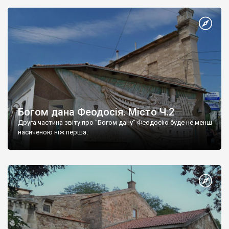
Богом дана Феодосія. Місто Ч.2
Друга частина звіту про "Богом дану" Феодосію буде не менш
насиченою ніж перша.