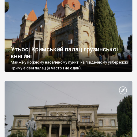
Утьос. Кримський палац грузинської
княгині
Майже у кожному населеному пункті на південному узбережжі
Криму є свій палац (а часто і не один).