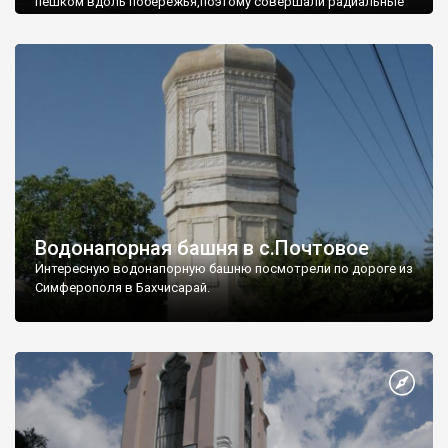
пешком вдоль побережья,поэтому совершали радиальные
вылазки из Оленевки.
Водонапорная башня в с.Почтовое
Интересную водонапорную башню посмотрели по дороге из
Симферополя в Бахчисарай.