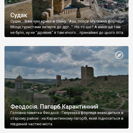
Судак
Судак... Вже чую крики в спину: "Ааа, попса! Муляжна фортеця!
Місце,туристами затерте до дір!..." Но то шо? А мене ще там
не було, ну не "дірявив" я там нічого... принаймні до цього літа.
Феодосія. Пагорб Карантинний
Головна памятка Феодосії - Генуезька фортеця знаходиться в
старому районі - на Карантинному пагорбі, який підноситься в
південній частині міста.