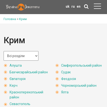
uk
ru
en
Головна
>
Крим
Крим
Алушта
Сімферопольський район
Бахчисарайський район
Судак
Євпаторія
Феодосія
Керч
Чорноморський район
Красноперекопський
Ялта
район
Севастополь