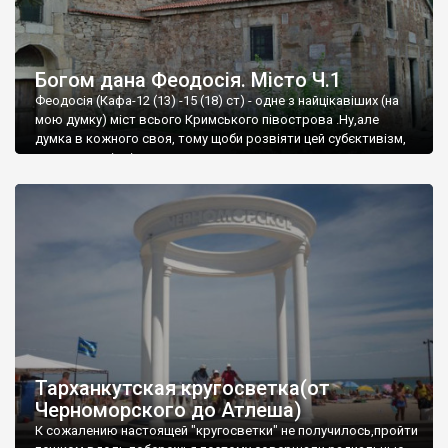
Богом дана Феодосія. Місто Ч.1
Феодосія (Кафа-12 (13) -15 (18) ст) - одне з найцікавіших (на
мою думку) міст всього Кримського півострова .Ну,але
думка в кожного своя, тому щоби розвіяти цей субєктивізм,
запрошую відвідати це
Тарханкутская кругосветка(от
Черноморского до Атлеша)
К сожалению настоящей "кругосветки" не получилось,пройти