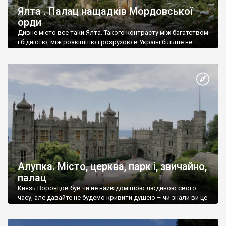
Ялта . Палац нащадків Мордовської
орди
Дивне місто все таки Ялта. Такого контрасту між багатством
і бідністю, між розкішшю і розрухою в Україні більше не
знайдеш.
Алупка. Місто, церква, парк і, звичайно,
палац
Князь Воронцов був чи не найвідомішою людиною свого
часу, але давайте не будемо кривити душею – чи знали ви це
прізвище до відвідин Алупки? Мабуть все таки ні.