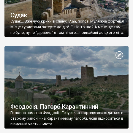
Судак
Судак... Вже чую крики в спину: "Ааа, попса! Муляжна фортеця!
Місце,туристами затерте до дір!..." Но то шо? А мене ще там
не було, ну не "дірявив" я там нічого... принаймні до цього літа.
Феодосія. Пагорб Карантинний
Головна памятка Феодосії - Генуезька фортеця знаходиться в
старому районі - на Карантинному пагорбі, який підноситься в
південній частині міста.