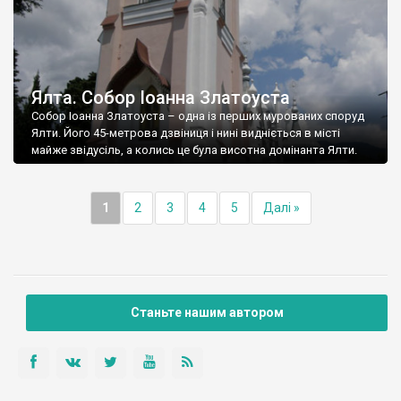
Ялта. Собор Іоанна Златоуста
Собор Іоанна Златоуста – одна із перших мурованих споруд
Ялти. Його 45-метрова дзвіниця і нині видніється в місті
майже звідусіль, а колись це була висотна домінанта Ялти.
1
2
3
4
5
Далі »
Станьте нашим автором