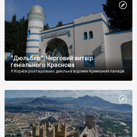
“Дюльбер”. Черговий витвір
геніального Краснова
У Кореїзі розташовано декілька відомих Кримських палаців.