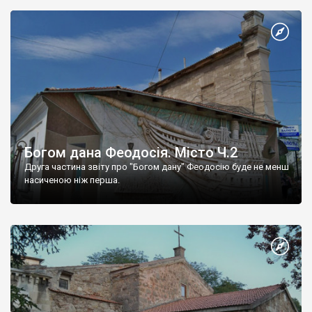
Богом дана Феодосія. Місто Ч.2
Друга частина звіту про "Богом дану" Феодосію буде не менш
насиченою ніж перша.