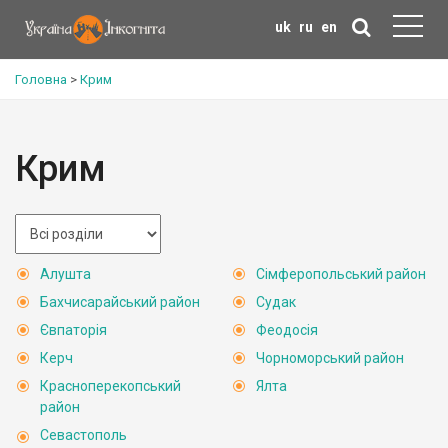
uk
ru
en
Головна
>
Крим
Крим
Алушта
Сімферопольський район
Бахчисарайський район
Судак
Євпаторія
Феодосія
Керч
Чорноморський район
Красноперекопський
Ялта
район
Севастополь