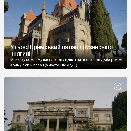
Утьос. Кримський палац грузинської
княгині
Майже у кожному населеному пункті на південному узбережжі
Криму є свій палац (а часто і не один).