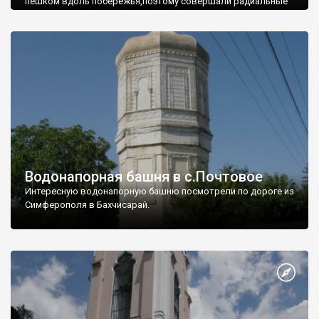
пешком вдоль побережья,поэтому совершали радиальные
вылазки из Оленевки.
Водонапорная башня в с.Почтовое
Интересную водонапорную башню посмотрели по дороге из
Симферополя в Бахчисарай.