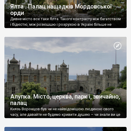
Ялта . Палац нащадків Мордовської
орди
Дивне місто все таки Ялта. Такого контрасту між багатством
і бідністю, між розкішшю і розрухою в Україні більше не
знайдеш.
Алупка. Місто, церква, парк і, звичайно,
палац
Князь Воронцов був чи не найвідомішою людиною свого
часу, але давайте не будемо кривити душею – чи знали ви це
прізвище до відвідин Алупки? Мабуть все таки ні.