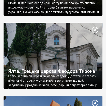
Вірменія першою серед країн світу прийняла християнство,
як державну релігію, й на подив багатьох пересічних
українців, які усіх кавказців вважають мусульманами, вірмени
є відданими вірянами Христа
Ялта. Грецька церква Феодора Тирона
Греки залишили Україні чималий спадок. Достатньо згадати
ніжинські огірочки – ви ж мабуть всі знаєте, що цей,
загублений у радянські часи, легендарний рецепт привезли у
Ніжин греки?