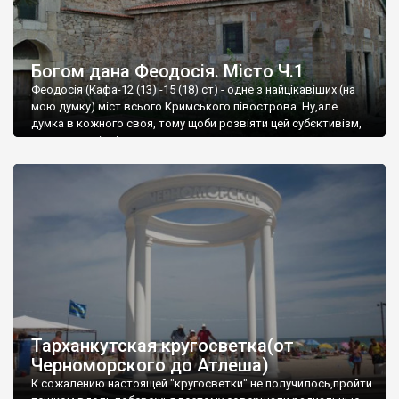
Богом дана Феодосія. Місто Ч.1
Феодосія (Кафа-12 (13) -15 (18) ст) - одне з найцікавіших (на
мою думку) міст всього Кримського півострова .Ну,але
думка в кожного своя, тому щоби розвіяти цей субєктивізм,
запрошую відвідати це
Тарханкутская кругосветка(от
Черноморского до Атлеша)
К сожалению настоящей "кругосветки" не получилось,пройти