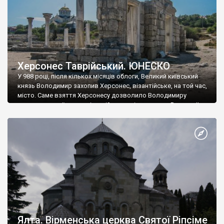
Херсонес Таврійський. ЮНЕСКО
У 988 році, після кількох місяців облоги, Великий київський
князь Володимир захопив Херсонес, візантійське, на той час,
місто. Саме взяття Херсонесу дозволило Володимиру
диктувати свої умови візантійському імператору Василю ІІ, та
одружитися з його дочкою Ганною. Цього ж року, в
Херсонесі Володимир-язичник, став Василем-християнином.
А потім було Хрещення Русі. На честь Херсонесу Таврійського
названо місто […]
Ялта. Вірменська церква Святої Ріпсіме