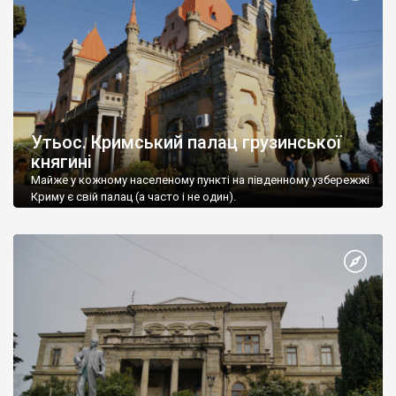
Утьос. Кримський палац грузинської
княгині
Майже у кожному населеному пункті на південному узбережжі
Криму є свій палац (а часто і не один).