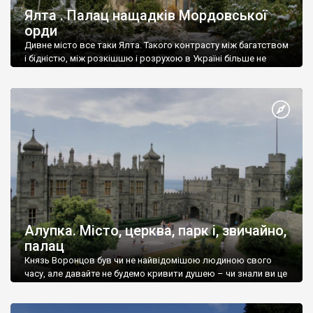
Ялта . Палац нащадків Мордовської
орди
Дивне місто все таки Ялта. Такого контрасту між багатством
і бідністю, між розкішшю і розрухою в Україні більше не
знайдеш.
Алупка. Місто, церква, парк і, звичайно,
палац
Князь Воронцов був чи не найвідомішою людиною свого
часу, але давайте не будемо кривити душею – чи знали ви це
прізвище до відвідин Алупки? Мабуть все таки ні.