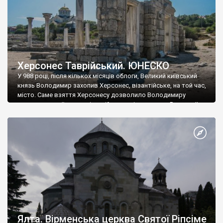
Херсонес Таврійський. ЮНЕСКО
У 988 році, після кількох місяців облоги, Великий київський
князь Володимир захопив Херсонес, візантійське, на той час,
місто. Саме взяття Херсонесу дозволило Володимиру
диктувати свої умови візантійському імператору Василю ІІ, та
одружитися з його дочкою Ганною. Цього ж року, в
Херсонесі Володимир-язичник, став Василем-християнином.
А потім було Хрещення Русі. На честь Херсонесу Таврійського
названо місто […]
Ялта. Вірменська церква Святої Ріпсіме