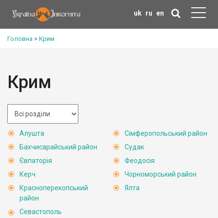
uk
ru
en
Головна
>
Крим
Крим
Алушта
Сімферопольський район
Бахчисарайський район
Судак
Євпаторія
Феодосія
Керч
Чорноморський район
Красноперекопський
Ялта
район
Севастополь