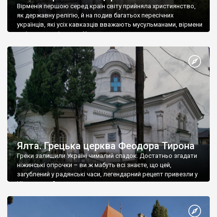
Вірменія першою серед країн світу прийняла християнство,
як державну релігію, й на подив багатьох пересічних
українців, які усіх кавказців вважають мусульманами, вірмени
є відданими вірянами Христа
Ялта. Грецька церква Феодора Тирона
Греки залишили Україні чималий спадок. Достатньо згадати
ніжинські огірочки – ви ж мабуть всі знаєте, що цей,
загублений у радянські часи, легендарний рецепт привезли у
Ніжин греки?