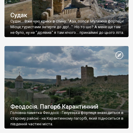
Судак
Судак... Вже чую крики в спину: "Ааа, попса! Муляжна фортеця!
Місце,туристами затерте до дір!..." Но то шо? А мене ще там
не було, ну не "дірявив" я там нічого... принаймні до цього літа.
Феодосія. Пагорб Карантинний
Головна памятка Феодосії - Генуезька фортеця знаходиться в
старому районі - на Карантинному пагорбі, який підноситься в
південній частині міста.