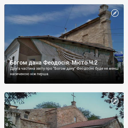
Богом дана Феодосія. Місто Ч.2
Друга частина звіту про "Богом дану" Феодосію буде не менш
насиченою ніж перша.