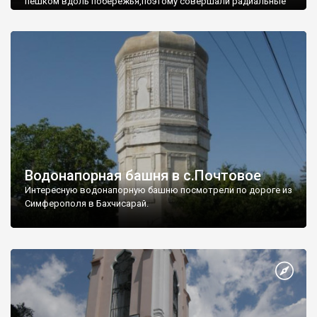
пешком вдоль побережья,поэтому совершали радиальные
вылазки из Оленевки.
Водонапорная башня в с.Почтовое
Интересную водонапорную башню посмотрели по дороге из
Симферополя в Бахчисарай.