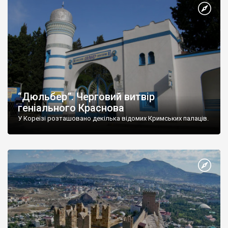
“Дюльбер”. Черговий витвір
геніального Краснова
У Кореїзі розташовано декілька відомих Кримських палаців.