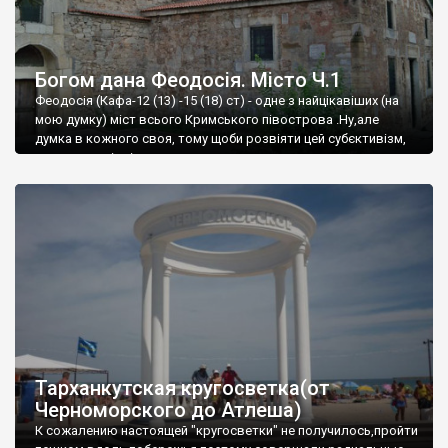
Богом дана Феодосія. Місто Ч.1
Феодосія (Кафа-12 (13) -15 (18) ст) - одне з найцікавіших (на
мою думку) міст всього Кримського півострова .Ну,але
думка в кожного своя, тому щоби розвіяти цей субєктивізм,
запрошую відвідати це
Тарханкутская кругосветка(от
Черноморского до Атлеша)
К сожалению настоящей "кругосветки" не получилось,пройти