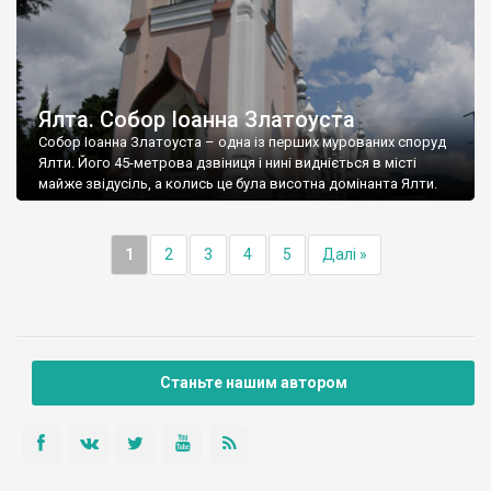
Ялта. Собор Іоанна Златоуста
Собор Іоанна Златоуста – одна із перших мурованих споруд
Ялти. Його 45-метрова дзвіниця і нині видніється в місті
майже звідусіль, а колись це була висотна домінанта Ялти.
1
2
3
4
5
Далі »
Станьте нашим автором