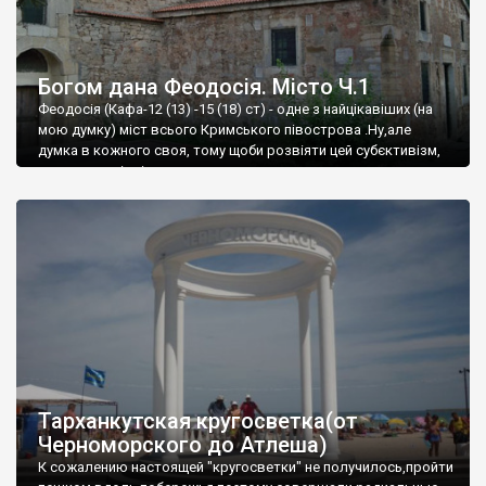
Богом дана Феодосія. Місто Ч.1
Феодосія (Кафа-12 (13) -15 (18) ст) - одне з найцікавіших (на
мою думку) міст всього Кримського півострова .Ну,але
думка в кожного своя, тому щоби розвіяти цей субєктивізм,
запрошую відвідати це
Тарханкутская кругосветка(от
Черноморского до Атлеша)
К сожалению настоящей "кругосветки" не получилось,пройти