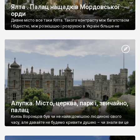
Ялта . Палац нащадків Мордовської
орди
Дивне місто все таки Ялта. Такого контрасту між багатством
і бідністю, між розкішшю і розрухою в Україні більше не
знайдеш.
Алупка. Місто, церква, парк і, звичайно,
палац
Князь Воронцов був чи не найвідомішою людиною свого
часу, але давайте не будемо кривити душею – чи знали ви це
прізвище до відвідин Алупки? Мабуть все таки ні.