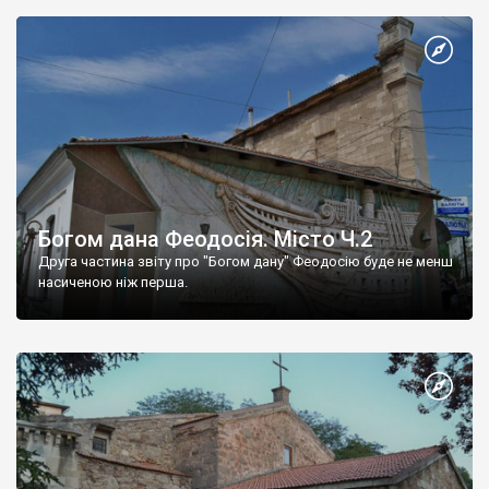
Богом дана Феодосія. Місто Ч.2
Друга частина звіту про "Богом дану" Феодосію буде не менш
насиченою ніж перша.