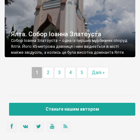
Ялта. Собор Іоанна Златоуста
Собор Іоанна Златоуста – одна із перших мурованих споруд
Ялти. Його 45-метрова дзвіниця і нині видніється в місті
майже звідусіль, а колись це була висотна домінанта Ялти.
1
2
3
4
5
Далі »
Станьте нашим автором