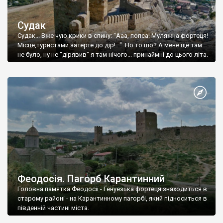
Судак
Судак... Вже чую крики в спину: "Ааа, попса! Муляжна фортеця!
Місце,туристами затерте до дір!..." Но то шо? А мене ще там
не було, ну не "дірявив" я там нічого... принаймні до цього літа.
Феодосія. Пагорб Карантинний
Головна памятка Феодосії - Генуезька фортеця знаходиться в
старому районі - на Карантинному пагорбі, який підноситься в
південній частині міста.