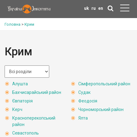
uk
ru
en
Головна
>
Крим
Крим
Алушта
Сімферопольський район
Бахчисарайський район
Судак
Євпаторія
Феодосія
Керч
Чорноморський район
Красноперекопський
Ялта
район
Севастополь