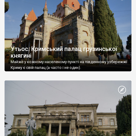
Утьос. Кримський палац грузинської
княгині
Майже у кожному населеному пункті на південному узбережжі
Криму є свій палац (а часто і не один).