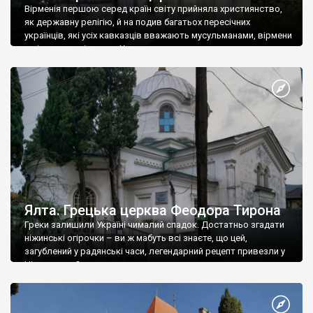
Вірменія першою серед країн світу прийняла християнство,
як державну релігію, й на подив багатьох пересічних
українців, які усіх кавказців вважають мусульманами, вірмени
є відданими вірянами Христа
Ялта. Грецька церква Феодора Тирона
Греки залишили Україні чималий спадок. Достатньо згадати
ніжинські огірочки – ви ж мабуть всі знаєте, що цей,
загублений у радянські часи, легендарний рецепт привезли у
Ніжин греки?