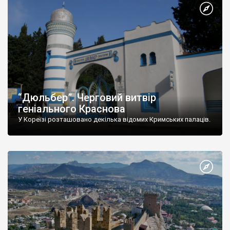
“Дюльбер”. Черговий витвір
геніального Краснова
У Кореїзі розташовано декілька відомих Кримських палаців.