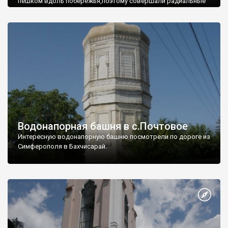
пешком вдоль побережья,поэтому совершали радиальные
вылазки из Оленевки.
Водонапорная башня в с.Почтовое
Интересную водонапорную башню посмотрели по дороге из
Симферополя в Бахчисарай.