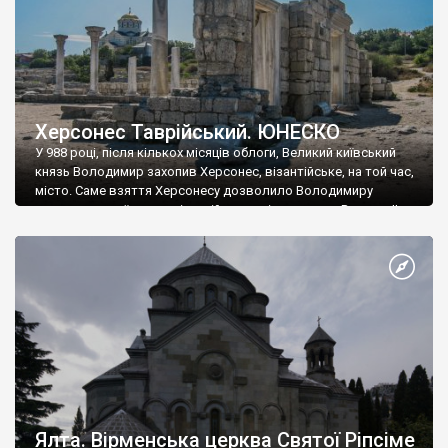
Херсонес Таврійський. ЮНЕСКО
У 988 році, після кількох місяців облоги, Великий київський
князь Володимир захопив Херсонес, візантійське, на той час,
місто. Саме взяття Херсонесу дозволило Володимиру
диктувати свої умови візантійському імператору Василю ІІ, та
одружитися з його дочкою Ганною. Цього ж року, в
Херсонесі Володимир-язичник, став Василем-християнином.
А потім було Хрещення Русі. На честь Херсонесу Таврійського
названо місто […]
Ялта. Вірменська церква Святої Ріпсіме