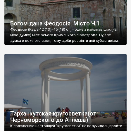
Богом дана Феодосія. Місто Ч.1
Феодосія (Кафа-12 (13) -15 (18) ст) - одне з найцікавіших (на
мою думку) міст всього Кримського півострова .Ну,але
думка в кожного своя, тому щоби розвіяти цей субєктивізм,
запрошую відвідати це
Тарханкутская кругосветка(от
Черноморского до Атлеша)
К сожалению настоящей "кругосветки" не получилось,пройти