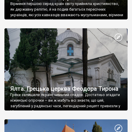
Вірменія першою серед країн світу прийняла християнство,
як державну релігію, й на подив багатьох пересічних
українців, які усіх кавказців вважають мусульманами, вірмени
є відданими вірянами Христа
Ялта. Грецька церква Феодора Тирона
Греки залишили Україні чималий спадок. Достатньо згадати
ніжинські огірочки – ви ж мабуть всі знаєте, що цей,
загублений у радянські часи, легендарний рецепт привезли у
Ніжин греки?