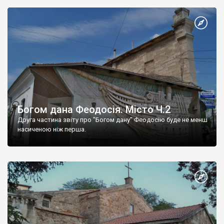
Богом дана Феодосія. Місто Ч.2
Друга частина звіту про "Богом дану" Феодосію буде не менш
насиченою ніж перша.