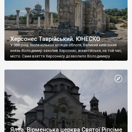
Херсонес Таврійський. ЮНЕСКО
У 988 році, після кількох місяців облоги, Великий київський
князь Володимир захопив Херсонес, візантійське, на той час,
місто. Саме взяття Херсонесу дозволило Володимиру
диктувати свої умови візантійському імператору Василю ІІ, та
одружитися з його дочкою Ганною. Цього ж року, в
Херсонесі Володимир-язичник, став Василем-християнином.
А потім було Хрещення Русі. На честь Херсонесу Таврійського
названо місто […]
Ялта. Вірменська церква Святої Ріпсіме