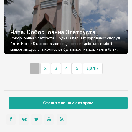
Ялта. Собор Іоанна Златоуста
Собор Іоанна Златоуста – одна із перших мурованих споруд
Ялти. Його 45-метрова дзвіниця і нині видніється в місті
майже звідусіль, а колись це була висотна домінанта Ялти.
1
2
3
4
5
Далі »
Станьте нашим автором