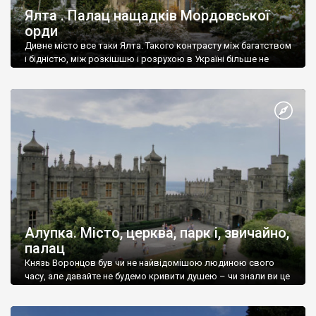
Ялта . Палац нащадків Мордовської
орди
Дивне місто все таки Ялта. Такого контрасту між багатством
і бідністю, між розкішшю і розрухою в Україні більше не
знайдеш.
Алупка. Місто, церква, парк і, звичайно,
палац
Князь Воронцов був чи не найвідомішою людиною свого
часу, але давайте не будемо кривити душею – чи знали ви це
прізвище до відвідин Алупки? Мабуть все таки ні.