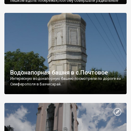
пешком вдоль побережья,поэтому совершали радиальные
вылазки из Оленевки.
Водонапорная башня в с.Почтовое
Интересную водонапорную башню посмотрели по дороге из
Симферополя в Бахчисарай.