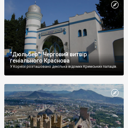
“Дюльбер”. Черговий витвір
геніального Краснова
У Кореїзі розташовано декілька відомих Кримських палаців.