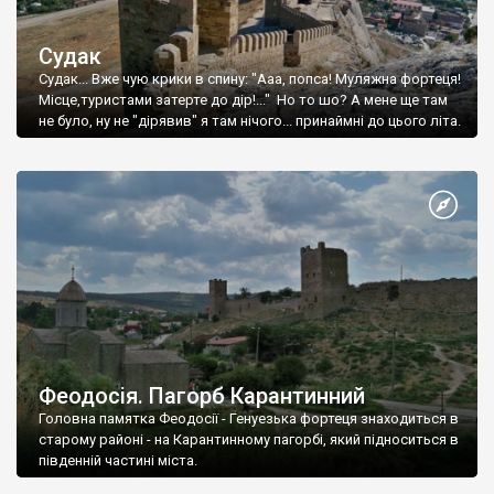
Судак
Судак... Вже чую крики в спину: "Ааа, попса! Муляжна фортеця!
Місце,туристами затерте до дір!..." Но то шо? А мене ще там
не було, ну не "дірявив" я там нічого... принаймні до цього літа.
Феодосія. Пагорб Карантинний
Головна памятка Феодосії - Генуезька фортеця знаходиться в
старому районі - на Карантинному пагорбі, який підноситься в
південній частині міста.