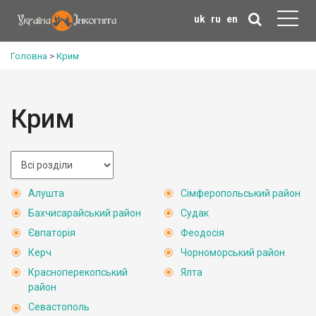
uk
ru
en
Головна
>
Крим
Крим
Алушта
Сімферопольський район
Бахчисарайський район
Судак
Євпаторія
Феодосія
Керч
Чорноморський район
Красноперекопський
Ялта
район
Севастополь