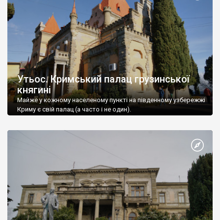
Утьос. Кримський палац грузинської
княгині
Майже у кожному населеному пункті на південному узбережжі
Криму є свій палац (а часто і не один).