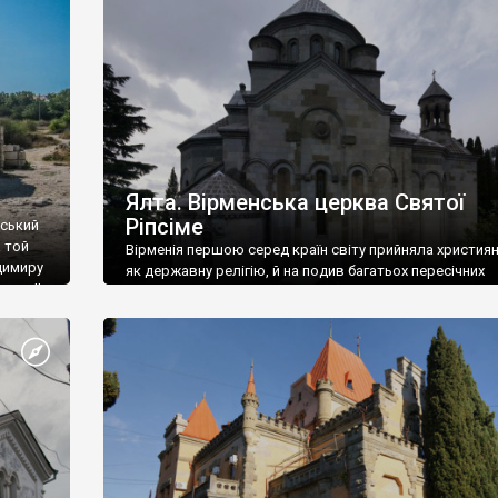
ефактів
називаються «повстяками» (postaki)…” “Вино. Крим
єкту
виробляє відмінне вино і його вдосталь: воно все ду
го».
легке біле і дуже […]
ти та
Ялта. Вірменська церква Святої
Ріпсіме
вський
 той
Вірменія першою серед країн світу прийняла христия
димиру
як державну релігію, й на подив багатьох пересічних
илю ІІ,
українців, які усіх кавказців вважають мусульманами,
 в
вірмени є відданими вірянами Христа