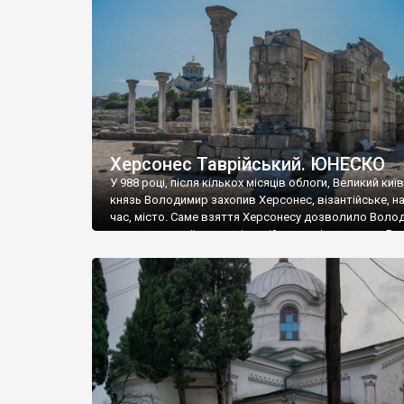
музею «Новгородський музей-заповідник» сотні арт
візантійської доби. Раритети викрадені з фондів об’
культурної спадщини ЮНЕСКО «Херсонеса Таврійсько
Офіційно – на виставку «Золото Візантії», але експер
влада в Україні вважають це лише […]
Херсонес Таврійський. ЮНЕСКО
У 988 році, після кількох місяців облоги, Великий киї
князь Володимир захопив Херсонес, візантійське, на
час, місто. Саме взяття Херсонесу дозволило Воло
диктувати свої умови візантійському імператору Вас
та одружитися з його дочкою Ганною. Цього ж року,
Херсонесі Володимир-язичник, став Василем-
християнином. А потім було Хрещення Русі. На честь
Херсонесу Таврійського названо місто […]