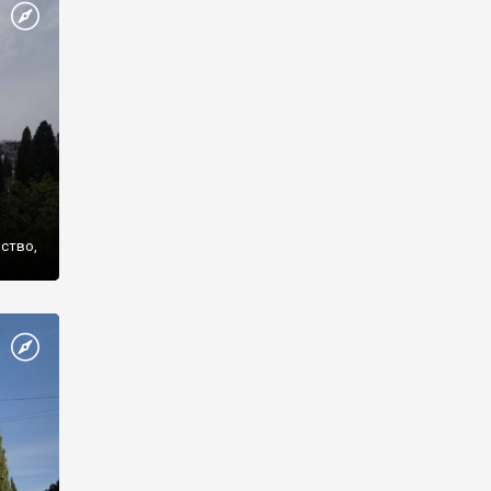
же
нство,