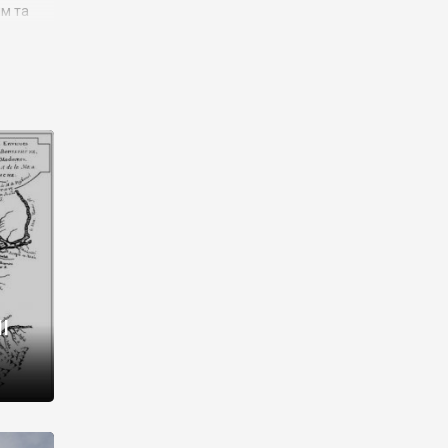
им та
ора і
є
го типу,
ей-
рний
ста:
 райони
від 2
I
і,
рукти,
 котрі