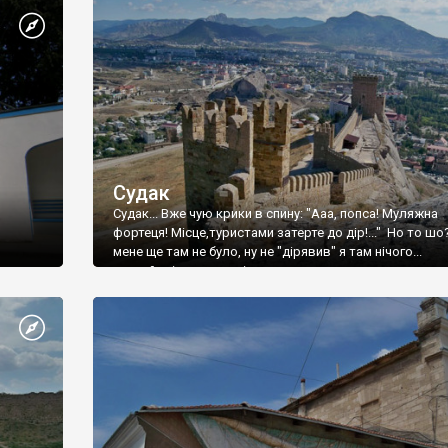
Судак
Судак... Вже чую крики в спину: "Ааа, попса! Муляжна
фортеця! Місце,туристами затерте до дір!..." Но то шо
мене ще там не було, ну не "дірявив" я там нічого...
принаймні до цього літа.