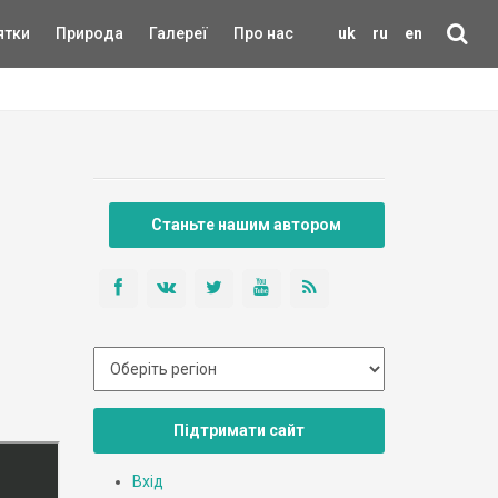
ятки
Природа
Галереї
Про нас
uk
ru
en
Станьте нашим автором
Підтримати сайт
Вхід