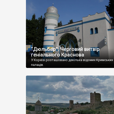
“Дюльбер”. Черговий витвір
геніального Краснова
У Кореїзі розташовано декілька відомих Кримських
палаців.