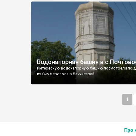
Водонапорная башня в с.Почтово
Интересную водонапорную башню посмотрели по д
из Симферополя в Бахчисарай.
1
Про 