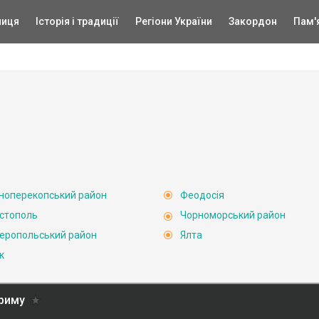
ниця
Історія і традиції
Регіони України
Закордон
Пам'
ноперекопський район
Феодосія
стополь
Чорноморський район
еропольський район
Ялта
к