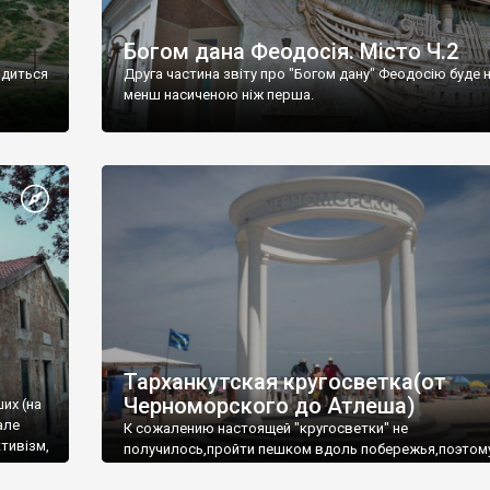
Богом дана Феодосія. Місто Ч.2
одиться
Друга частина звіту про "Богом дану" Феодосію буде 
менш насиченою ніж перша.
Тарханкутская кругосветка(от
Черноморского до Атлеша)
ших (на
але
К сожалению настоящей "кругосветки" не
тивізм,
получилось,пройти пешком вдоль побережья,поэтом
совершали радиальные вылазки из Оленевки.