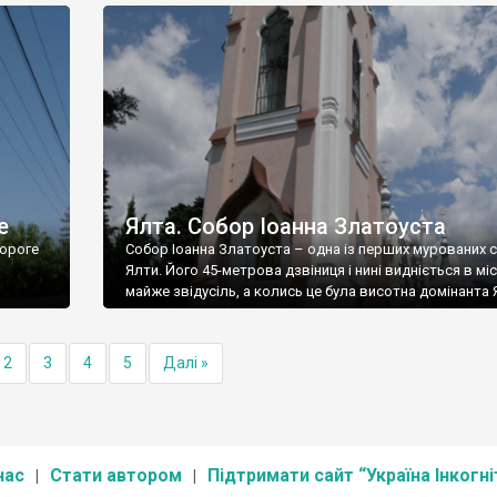
е
Ялта. Собор Іоанна Златоуста
ороге
Собор Іоанна Златоуста – одна із перших мурованих 
Ялти. Його 45-метрова дзвіниця і нині видніється в міс
майже звідусіль, а колись це була висотна домінанта 
2
3
4
5
Далі »
нас
Стати автором
Підтримати сайт “Україна Інкогні