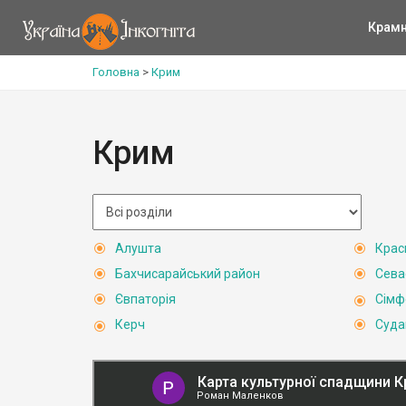
Крам
Головна
>
Крим
Крим
Алушта
Крас
Бахчисарайський район
Сева
Євпаторія
Сімф
Керч
Суда