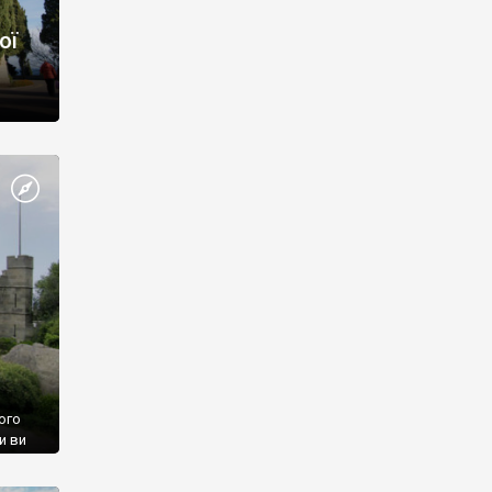
ої
ого
и ви