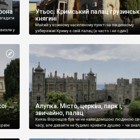
рона
Утьос. Кримський палац грузинськ
княгині
згадати
Майже у кожному населеному пункті на південному
ивезли у
узбережжі Криму є свій палац (а часто і не один).
ої
Алупка. Місто, церква, парк і,
звичайно, палац
Князь Воронцов був чи не найвідомішою людиною св
раїні
часу, але давайте не будемо кривити душею – чи знал
це прізвище до відвідин Алупки? Мабуть все таки ні.