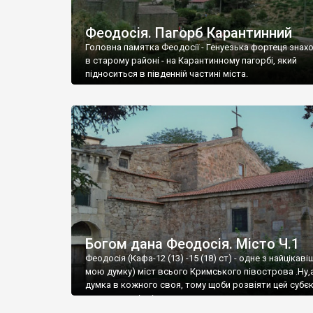
Феодосія. Пагорб Карантинний
Головна памятка Феодосії - Генуезька фортеця знах
в старому районі - на Карантинному пагорбі, який
підноситься в південній частині міста.
Богом дана Феодосія. Місто Ч.1
Феодосія (Кафа-12 (13) -15 (18) ст) - одне з найцікаві
мою думку) міст всього Кримського півострова .Ну,
думка в кожного своя, тому щоби розвіяти цей субєк
запрошую відвідати це