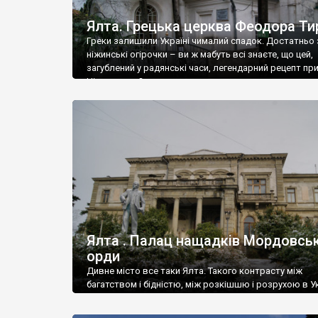
Ялта. Грецька церква Феодора Ти
Греки залишили Україні чималий спадок. Достатньо 
ніжинські огірочки – ви ж мабуть всі знаєте, що цей,
загублений у радянські часи, легендарний рецепт пр
Ніжин греки?
Ялта . Палац нащадків Мордовськ
орди
Дивне місто все таки Ялта. Такого контрасту між
багатством і бідністю, між розкішшю і розрухою в Ук
більше не знайдеш.