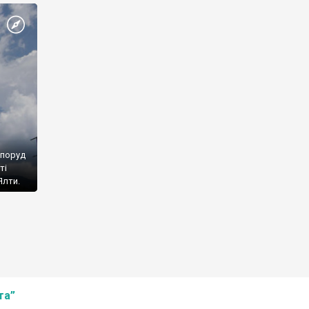
споруд
ті
Ялти.
та”