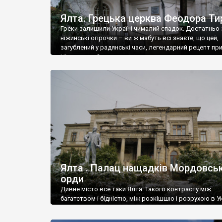
Ялта. Грецька церква Феодора Ти
Греки залишили Україні чималий спадок. Достатньо 
ніжинські огірочки – ви ж мабуть всі знаєте, що цей,
загублений у радянські часи, легендарний рецепт пр
Ніжин греки?
Ялта . Палац нащадків Мордовськ
орди
Дивне місто все таки Ялта. Такого контрасту між
багатством і бідністю, між розкішшю і розрухою в Ук
більше не знайдеш.