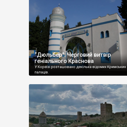
“Дюльбер”. Черговий витвір
геніального Краснова
У Кореїзі розташовано декілька відомих Кримських
палаців.