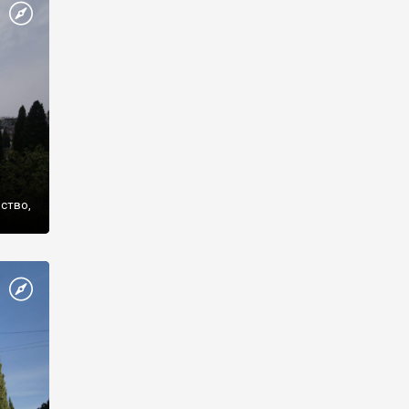
же
нство,