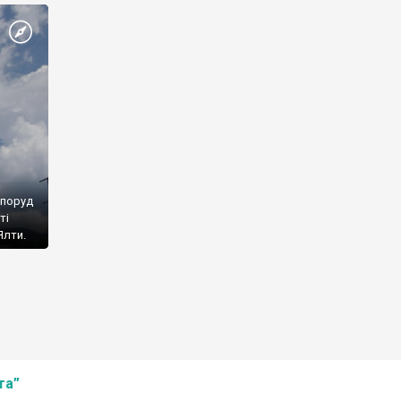
споруд
ті
Ялти.
та”