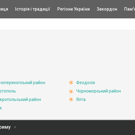
ниця
Історія і традиції
Регіони України
Закордон
Пам'
ноперекопський район
Феодосія
стополь
Чорноморський район
еропольський район
Ялта
к