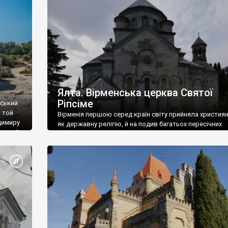
ефактів
називаються «повстяками» (postaki)…” “Вино. Крим
єкту
виробляє відмінне вино і його вдосталь: воно все ду
го».
легке біле і дуже […]
ти та
Ялта. Вірменська церква Святої
Ріпсіме
вський
 той
Вірменія першою серед країн світу прийняла христия
димиру
як державну релігію, й на подив багатьох пересічних
илю ІІ,
українців, які усіх кавказців вважають мусульманами,
 в
вірмени є відданими вірянами Христа