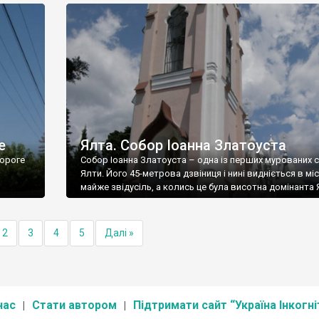
е
Ялта. Собор Іоанна Златоуста
ороге
Собор Іоанна Златоуста – одна із перших мурованих 
Ялти. Його 45-метрова дзвіниця і нині видніється в міс
майже звідусіль, а колись це була висотна домінанта 
2
3
4
5
Далі »
нас
Стати автором
Підтримати сайт “Україна Інкогні