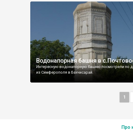
Водонапорная башня в с.Почтово
Интересную водонапорную башню посмотрели по д
из Симферополя в Бахчисарай.
1
Про 