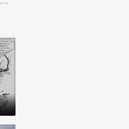
им та
ора і
є
го типу,
ей-
рний
ста:
 райони
від 2
I
і,
рукти,
 котрі