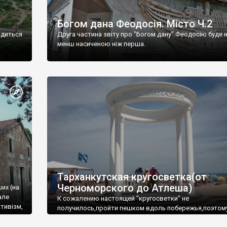
Богом дана Феодосія. Місто Ч.2
одиться
Друга частина звіту про "Богом дану" Феодосію буде 
менш насиченою ніж перша.
Тарханкутская кругосветка(от
Черноморского до Атлеша)
ших (на
але
К сожалению настоящей "кругосветки" не
тивізм,
получилось,пройти пешком вдоль побережья,поэтом
совершали радиальные вылазки из Оленевки.