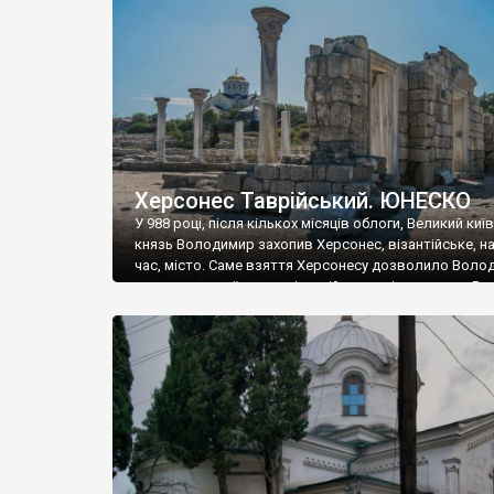
музею «Новгородський музей-заповідник» сотні арт
візантійської доби. Раритети викрадені з фондів об’
культурної спадщини ЮНЕСКО «Херсонеса Таврійсько
Офіційно – на виставку «Золото Візантії», але експер
влада в Україні вважають це лише […]
Херсонес Таврійський. ЮНЕСКО
У 988 році, після кількох місяців облоги, Великий киї
князь Володимир захопив Херсонес, візантійське, на
час, місто. Саме взяття Херсонесу дозволило Воло
диктувати свої умови візантійському імператору Вас
та одружитися з його дочкою Ганною. Цього ж року,
Херсонесі Володимир-язичник, став Василем-
християнином. А потім було Хрещення Русі. На честь
Херсонесу Таврійського названо місто […]