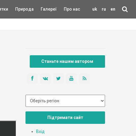
ятки
Природа
Галереї
Про нас
uk
ru
en
Станьте нашим автором
Підтримати сайт
Вхід