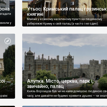
рона
Утьос. Кримський палац грузинськ
княгині
згадати
Майже у кожному населеному пункті на південному
ивезли у
узбережжі Криму є свій палац (а часто і не один).
ої
Алупка. Місто, церква, парк і,
звичайно, палац
Князь Воронцов був чи не найвідомішою людиною св
раїні
часу, але давайте не будемо кривити душею – чи знал
це прізвище до відвідин Алупки? Мабуть все таки ні.