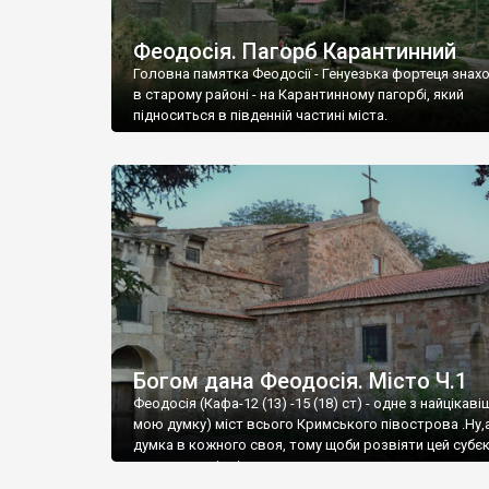
Феодосія. Пагорб Карантинний
Головна памятка Феодосії - Генуезька фортеця знах
в старому районі - на Карантинному пагорбі, який
підноситься в південній частині міста.
Богом дана Феодосія. Місто Ч.1
Феодосія (Кафа-12 (13) -15 (18) ст) - одне з найцікаві
мою думку) міст всього Кримського півострова .Ну,
думка в кожного своя, тому щоби розвіяти цей субєк
запрошую відвідати це