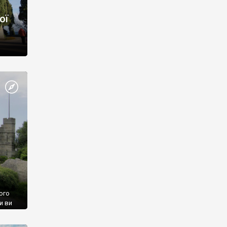
ої
ого
и ви