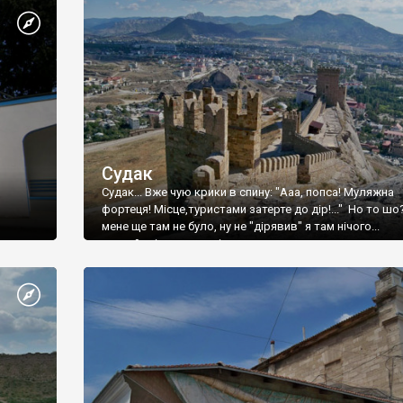
Судак
Судак... Вже чую крики в спину: "Ааа, попса! Муляжна
фортеця! Місце,туристами затерте до дір!..." Но то шо
мене ще там не було, ну не "дірявив" я там нічого...
принаймні до цього літа.