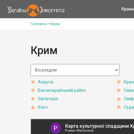
Крам
Головна
>
Крим
Крим
Алушта
Крас
Бахчисарайський район
Сева
Євпаторія
Сімф
Керч
Суда