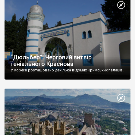
“Дюльбер”. Черговий витвір
геніального Краснова
У Кореїзі розташовано декілька відомих Кримських палаців.