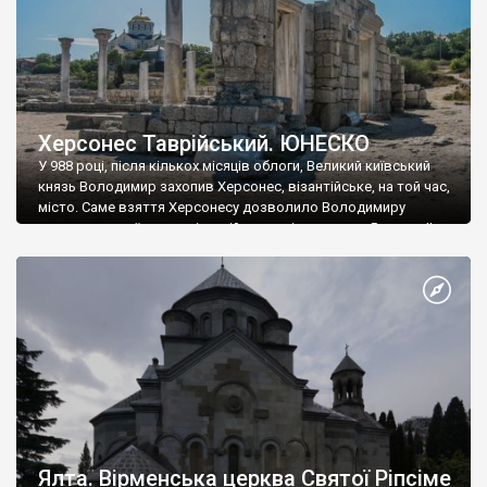
Херсонес Таврійський. ЮНЕСКО
У 988 році, після кількох місяців облоги, Великий київський
князь Володимир захопив Херсонес, візантійське, на той час,
місто. Саме взяття Херсонесу дозволило Володимиру
диктувати свої умови візантійському імператору Василю ІІ, та
одружитися з його дочкою Ганною. Цього ж року, в
Херсонесі Володимир-язичник, став Василем-християнином.
А потім було Хрещення Русі. На честь Херсонесу Таврійського
названо місто […]
Ялта. Вірменська церква Святої Ріпсіме