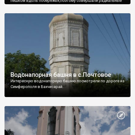
пешком вдоль побережья,поэтому совершали радиальные
вылазки из Оленевки.
Водонапорная башня в с.Почтовое
Интересную водонапорную башню посмотрели по дороге из
Симферополя в Бахчисарай.