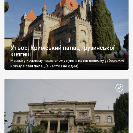
Утьос. Кримський палац грузинської
княгині
Майже у кожному населеному пункті на південному узбережжі
Криму є свій палац (а часто і не один).