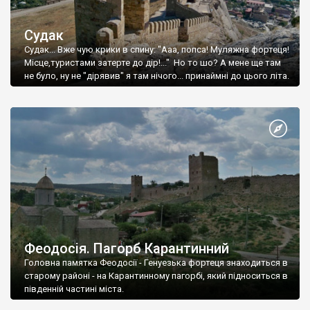
Судак
Судак... Вже чую крики в спину: "Ааа, попса! Муляжна фортеця!
Місце,туристами затерте до дір!..." Но то шо? А мене ще там
не було, ну не "дірявив" я там нічого... принаймні до цього літа.
Феодосія. Пагорб Карантинний
Головна памятка Феодосії - Генуезька фортеця знаходиться в
старому районі - на Карантинному пагорбі, який підноситься в
південній частині міста.