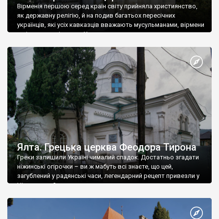
Вірменія першою серед країн світу прийняла християнство,
як державну релігію, й на подив багатьох пересічних
українців, які усіх кавказців вважають мусульманами, вірмени
є відданими вірянами Христа
Ялта. Грецька церква Феодора Тирона
Греки залишили Україні чималий спадок. Достатньо згадати
ніжинські огірочки – ви ж мабуть всі знаєте, що цей,
загублений у радянські часи, легендарний рецепт привезли у
Ніжин греки?