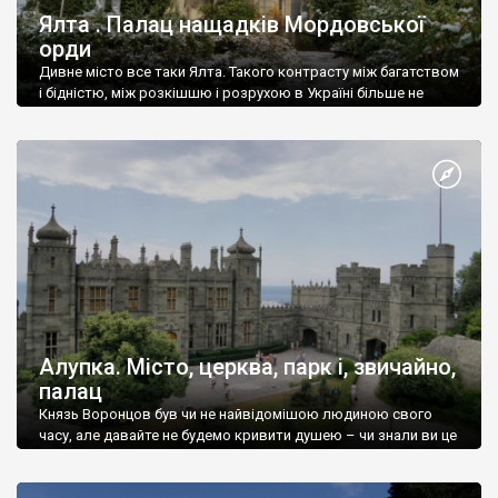
Ялта . Палац нащадків Мордовської
орди
Дивне місто все таки Ялта. Такого контрасту між багатством
і бідністю, між розкішшю і розрухою в Україні більше не
знайдеш.
Алупка. Місто, церква, парк і, звичайно,
палац
Князь Воронцов був чи не найвідомішою людиною свого
часу, але давайте не будемо кривити душею – чи знали ви це
прізвище до відвідин Алупки? Мабуть все таки ні.