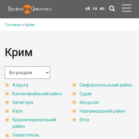
uk
ru
en
Головна
>
Крим
Крим
Алушта
Сімферопольський район
Бахчисарайський район
Судак
Євпаторія
Феодосія
Керч
Чорноморський район
Красноперекопський
Ялта
район
Севастополь