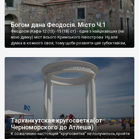
Богом дана Феодосія. Місто Ч.1
Феодосія (Кафа-12 (13) -15 (18) ст) - одне з найцікавіших (на
мою думку) міст всього Кримського півострова .Ну,але
думка в кожного своя, тому щоби розвіяти цей субєктивізм,
запрошую відвідати це
Тарханкутская кругосветка(от
Черноморского до Атлеша)
К сожалению настоящей "кругосветки" не получилось,пройти