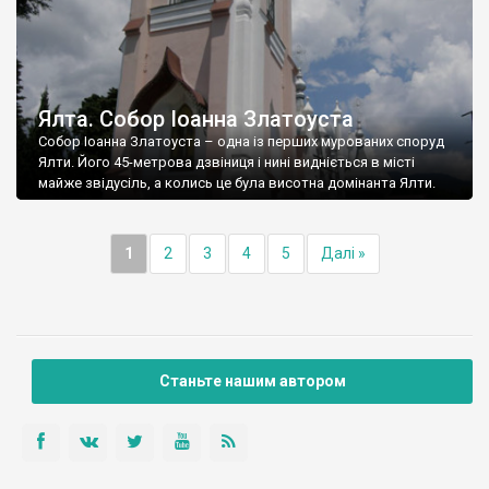
Ялта. Собор Іоанна Златоуста
Собор Іоанна Златоуста – одна із перших мурованих споруд
Ялти. Його 45-метрова дзвіниця і нині видніється в місті
майже звідусіль, а колись це була висотна домінанта Ялти.
1
2
3
4
5
Далі »
Станьте нашим автором