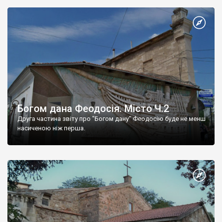
Богом дана Феодосія. Місто Ч.2
Друга частина звіту про "Богом дану" Феодосію буде не менш
насиченою ніж перша.