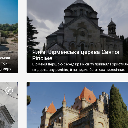
ефактів
називаються «повстяками» (postaki)…” “Вино. Крим
єкту
виробляє відмінне вино і його вдосталь: воно все ду
го».
легке біле і дуже […]
ти та
Ялта. Вірменська церква Святої
Ріпсіме
вський
 той
Вірменія першою серед країн світу прийняла христия
димиру
як державну релігію, й на подив багатьох пересічних
илю ІІ,
українців, які усіх кавказців вважають мусульманами,
 в
вірмени є відданими вірянами Христа