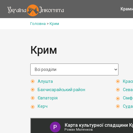
Крам
Головна
>
Крим
Крим
Алушта
Крас
Бахчисарайський район
Сева
Євпаторія
Сімф
Керч
Суда