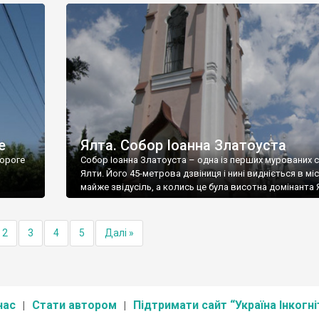
е
Ялта. Собор Іоанна Златоуста
ороге
Собор Іоанна Златоуста – одна із перших мурованих 
Ялти. Його 45-метрова дзвіниця і нині видніється в міс
майже звідусіль, а колись це була висотна домінанта 
2
3
4
5
Далі »
нас
Стати автором
Підтримати сайт “Україна Інкогні