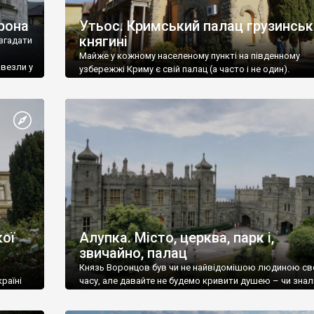
рона
Утьос. Кримський палац грузинськ
княгині
згадати
Майже у кожному населеному пункті на південному
ивезли у
узбережжі Криму є свій палац (а часто і не один).
ої
Алупка. Місто, церква, парк і,
звичайно, палац
Князь Воронцов був чи не найвідомішою людиною св
раїні
часу, але давайте не будемо кривити душею – чи знал
це прізвище до відвідин Алупки? Мабуть все таки ні.