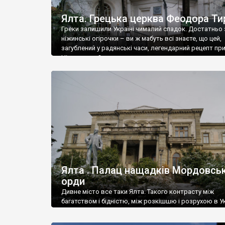
Ялта. Грецька церква Феодора Ти
Греки залишили Україні чималий спадок. Достатньо 
ніжинські огірочки – ви ж мабуть всі знаєте, що цей,
загублений у радянські часи, легендарний рецепт пр
Ніжин греки?
Ялта . Палац нащадків Мордовськ
орди
Дивне місто все таки Ялта. Такого контрасту між
багатством і бідністю, між розкішшю і розрухою в Ук
більше не знайдеш.