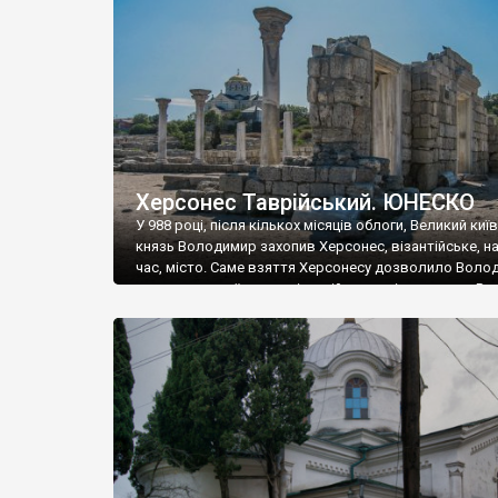
музею «Новгородський музей-заповідник» сотні арт
візантійської доби. Раритети викрадені з фондів об’
культурної спадщини ЮНЕСКО «Херсонеса Таврійсько
Офіційно – на виставку «Золото Візантії», але експер
влада в Україні вважають це лише […]
Херсонес Таврійський. ЮНЕСКО
У 988 році, після кількох місяців облоги, Великий киї
князь Володимир захопив Херсонес, візантійське, на
час, місто. Саме взяття Херсонесу дозволило Воло
диктувати свої умови візантійському імператору Вас
та одружитися з його дочкою Ганною. Цього ж року,
Херсонесі Володимир-язичник, став Василем-
християнином. А потім було Хрещення Русі. На честь
Херсонесу Таврійського названо місто […]