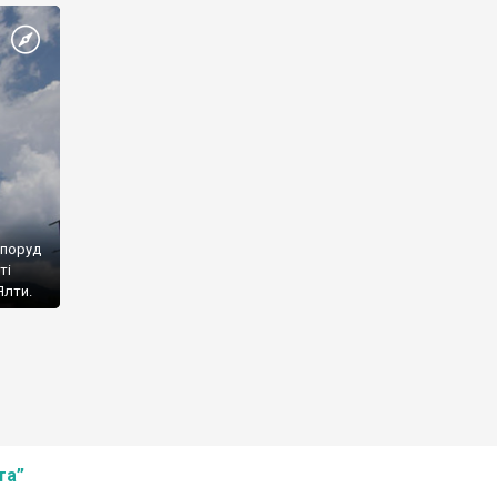
споруд
ті
Ялти.
та”