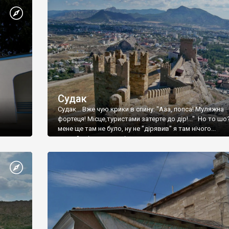
Судак
Судак... Вже чую крики в спину: "Ааа, попса! Муляжна
фортеця! Місце,туристами затерте до дір!..." Но то шо
мене ще там не було, ну не "дірявив" я там нічого...
принаймні до цього літа.