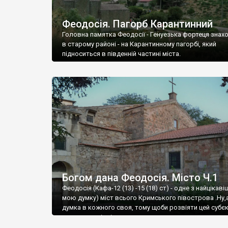
Феодосія. Пагорб Карантинний
Головна памятка Феодосії - Генуезька фортеця знах
в старому районі - на Карантинному пагорбі, який
підноситься в південній частині міста.
Богом дана Феодосія. Місто Ч.1
Феодосія (Кафа-12 (13) -15 (18) ст) - одне з найцікаві
мою думку) міст всього Кримського півострова .Ну,
думка в кожного своя, тому щоби розвіяти цей субєк
запрошую відвідати це