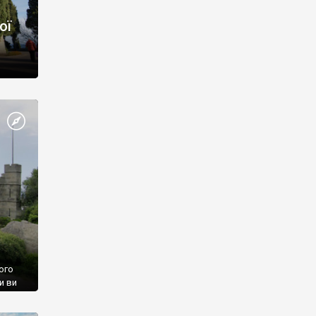
ої
ого
и ви