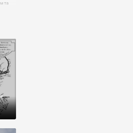
им та
ора і
є
го типу,
ей-
рний
ста:
 райони
від 2
I
і,
рукти,
 котрі