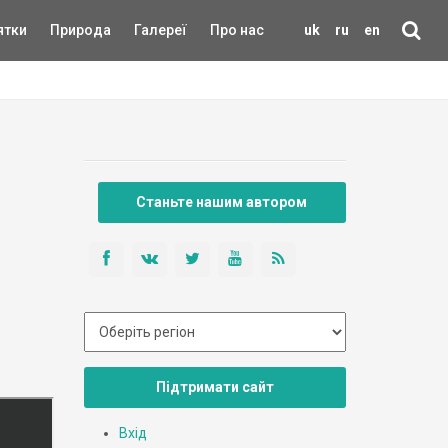
ятки
Природа
Галереї
Про нас
uk
ru
en
Станьте нашим автором
Підтримати сайт
Вхід