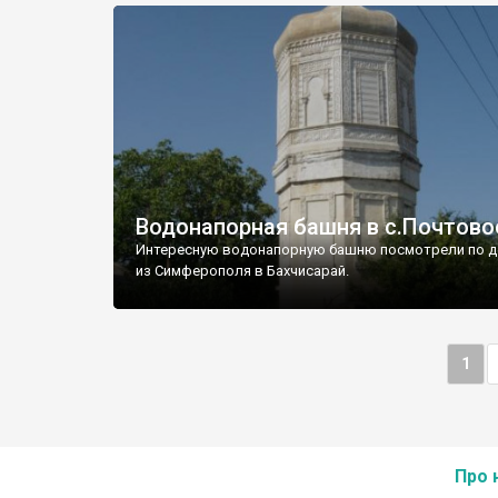
Водонапорная башня в с.Почтово
Интересную водонапорную башню посмотрели по д
из Симферополя в Бахчисарай.
1
Про 