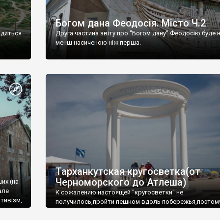
Богом дана Феодосія. Місто Ч.2
одиться
Друга частина звіту про "Богом дану" Феодосію буде 
менш насиченою ніж перша.
Тарханкутская кругосветка(от
Черноморского до Атлеша)
ших (на
але
К сожалению настоящей "кругосветки" не
тивізм,
получилось,пройти пешком вдоль побережья,поэтом
совершали радиальные вылазки из Оленевки.