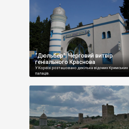
“Дюльбер”. Черговий витвір
геніального Краснова
У Кореїзі розташовано декілька відомих Кримських
палаців.