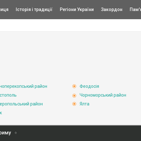
ниця
Історія і традиції
Регіони України
Закордон
Пам'
ноперекопський район
Феодосія
стополь
Чорноморський район
еропольський район
Ялта
к