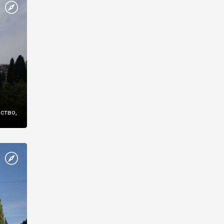
же
нство,