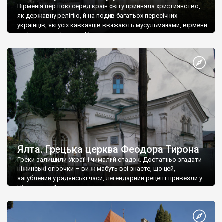
Вірменія першою серед країн світу прийняла християнство,
як державну релігію, й на подив багатьох пересічних
українців, які усіх кавказців вважають мусульманами, вірмени
є відданими вірянами Христа
Ялта. Грецька церква Феодора Тирона
Греки залишили Україні чималий спадок. Достатньо згадати
ніжинські огірочки – ви ж мабуть всі знаєте, що цей,
загублений у радянські часи, легендарний рецепт привезли у
Ніжин греки?