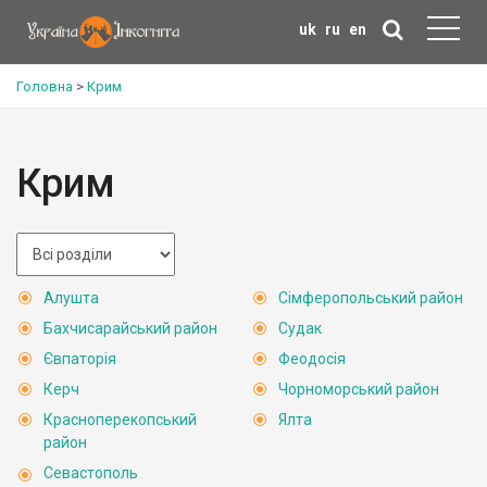
uk
ru
en
Головна
>
Крим
Крим
Алушта
Сімферопольський район
Бахчисарайський район
Судак
Євпаторія
Феодосія
Керч
Чорноморський район
Красноперекопський
Ялта
район
Севастополь