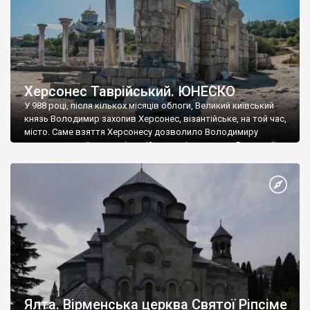
Херсонес Таврійський. ЮНЕСКО
У 988 році, після кількох місяців облоги, Великий київський
князь Володимир захопив Херсонес, візантійське, на той час,
місто. Саме взяття Херсонесу дозволило Володимиру
диктувати свої умови візантійському імператору Василю ІІ, та
одружитися з його дочкою Ганною. Цього ж року, в
Херсонесі Володимир-язичник, став Василем-християнином.
А потім було Хрещення Русі. На честь Херсонесу Таврійського
названо місто […]
Ялта. Вірменська церква Святої Ріпсіме