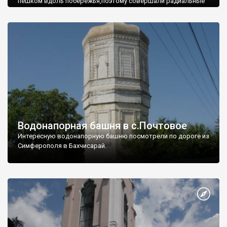
пешком вдоль побережья,поэтому совершали радиальные
вылазки из Оленевки.
Водонапорная башня в с.Почтовое
Интересную водонапорную башню посмотрели по дороге из
Симферополя в Бахчисарай.