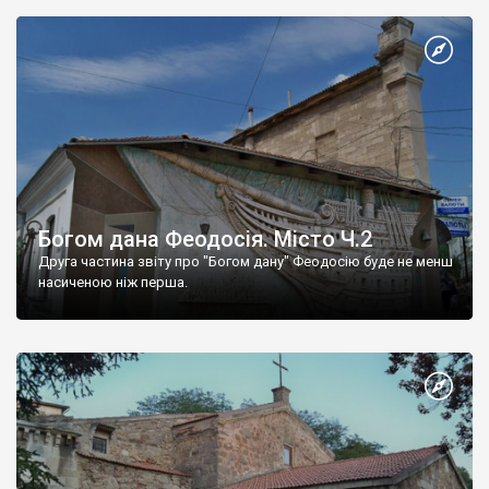
Богом дана Феодосія. Місто Ч.2
Друга частина звіту про "Богом дану" Феодосію буде не менш
насиченою ніж перша.