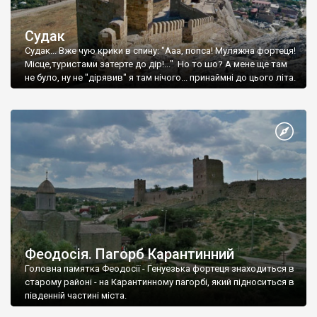
Судак
Судак... Вже чую крики в спину: "Ааа, попса! Муляжна фортеця!
Місце,туристами затерте до дір!..." Но то шо? А мене ще там
не було, ну не "дірявив" я там нічого... принаймні до цього літа.
Феодосія. Пагорб Карантинний
Головна памятка Феодосії - Генуезька фортеця знаходиться в
старому районі - на Карантинному пагорбі, який підноситься в
південній частині міста.