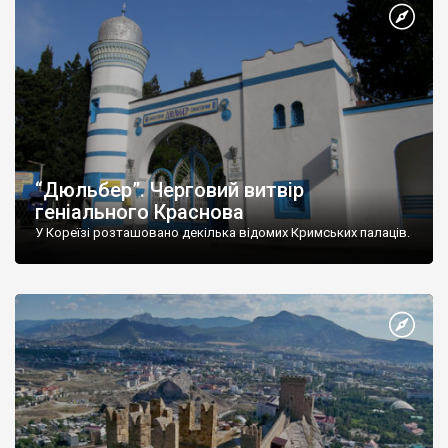
“Дюльбер”. Черговий витвір
геніального Краснова
У Кореїзі розташовано декілька відомих Кримських палаців.