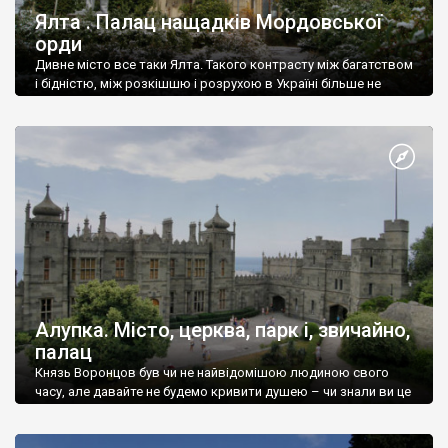
Ялта . Палац нащадків Мордовської
орди
Дивне місто все таки Ялта. Такого контрасту між багатством
і бідністю, між розкішшю і розрухою в Україні більше не
знайдеш.
Алупка. Місто, церква, парк і, звичайно,
палац
Князь Воронцов був чи не найвідомішою людиною свого
часу, але давайте не будемо кривити душею – чи знали ви це
прізвище до відвідин Алупки? Мабуть все таки ні.