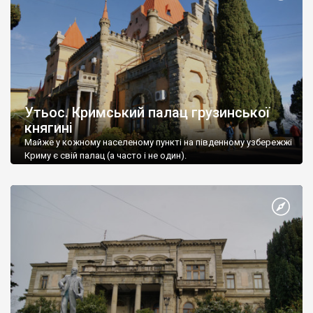
Утьос. Кримський палац грузинської
княгині
Майже у кожному населеному пункті на південному узбережжі
Криму є свій палац (а часто і не один).