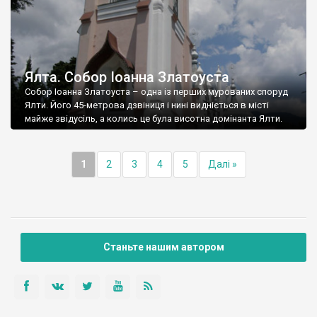
Ялта. Собор Іоанна Златоуста
Собор Іоанна Златоуста – одна із перших мурованих споруд
Ялти. Його 45-метрова дзвіниця і нині видніється в місті
майже звідусіль, а колись це була висотна домінанта Ялти.
1
2
3
4
5
Далі »
Станьте нашим автором