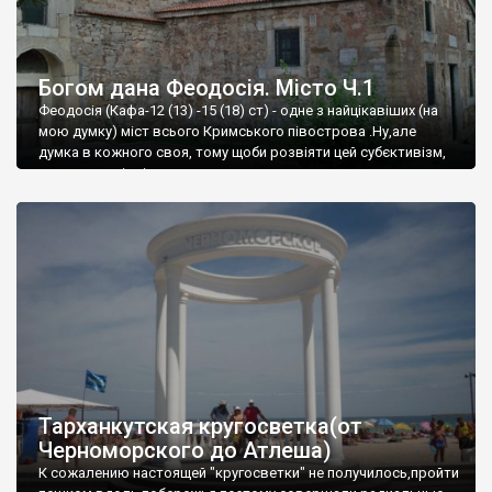
Богом дана Феодосія. Місто Ч.1
Феодосія (Кафа-12 (13) -15 (18) ст) - одне з найцікавіших (на
мою думку) міст всього Кримського півострова .Ну,але
думка в кожного своя, тому щоби розвіяти цей субєктивізм,
запрошую відвідати це
Тарханкутская кругосветка(от
Черноморского до Атлеша)
К сожалению настоящей "кругосветки" не получилось,пройти