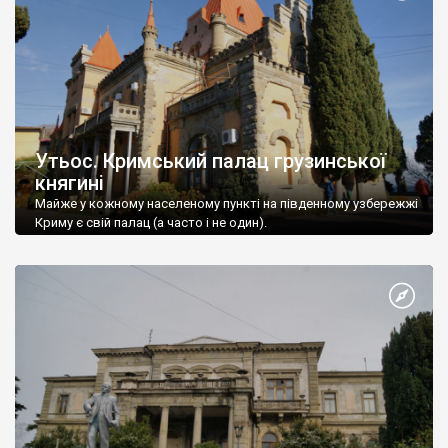
Утьос. Кримський палац грузинської
княгині
Майже у кожному населеному пункті на південному узбережжі
Криму є свій палац (а часто і не один).