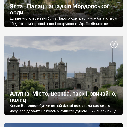
Ялта . Палац нащадків Мордовської
орди
Дивне місто все таки Ялта. Такого контрасту між багатством
і бідністю, між розкішшю і розрухою в Україні більше не
знайдеш.
Алупка. Місто, церква, парк і, звичайно,
палац
Князь Воронцов був чи не найвідомішою людиною свого
часу, але давайте не будемо кривити душею – чи знали ви це
прізвище до відвідин Алупки? Мабуть все таки ні.