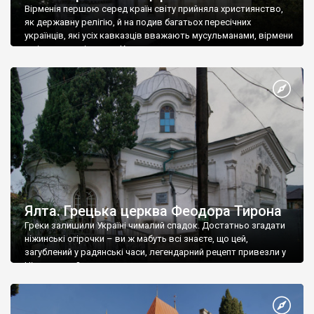
Вірменія першою серед країн світу прийняла християнство,
як державну релігію, й на подив багатьох пересічних
українців, які усіх кавказців вважають мусульманами, вірмени
є відданими вірянами Христа
Ялта. Грецька церква Феодора Тирона
Греки залишили Україні чималий спадок. Достатньо згадати
ніжинські огірочки – ви ж мабуть всі знаєте, що цей,
загублений у радянські часи, легендарний рецепт привезли у
Ніжин греки?