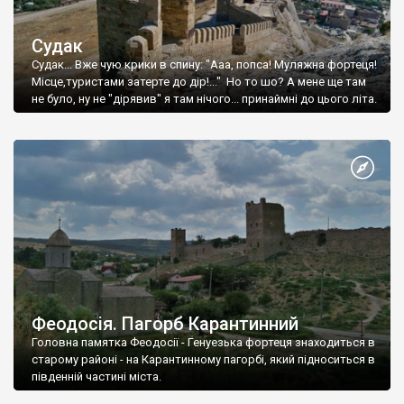
Судак
Судак... Вже чую крики в спину: "Ааа, попса! Муляжна фортеця!
Місце,туристами затерте до дір!..." Но то шо? А мене ще там
не було, ну не "дірявив" я там нічого... принаймні до цього літа.
Феодосія. Пагорб Карантинний
Головна памятка Феодосії - Генуезька фортеця знаходиться в
старому районі - на Карантинному пагорбі, який підноситься в
південній частині міста.