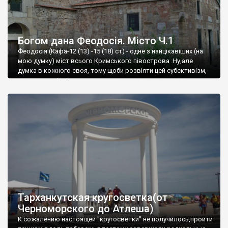
Богом дана Феодосія. Місто Ч.1
Феодосія (Кафа-12 (13) -15 (18) ст) - одне з найцікавіших (на
мою думку) міст всього Кримського півострова .Ну,але
думка в кожного своя, тому щоби розвіяти цей субєктивізм,
запрошую відвідати це
Тарханкутская кругосветка(от
Черноморского до Атлеша)
К сожалению настоящей "кругосветки" не получилось,пройти