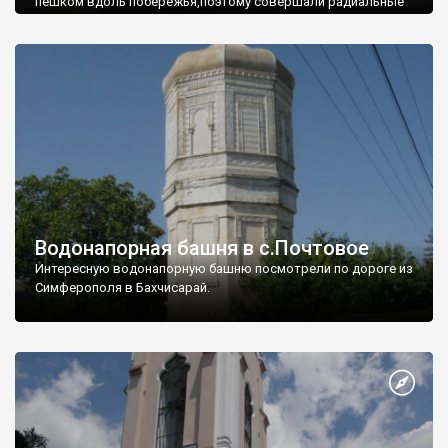
пешком вдоль побережья,поэтому совершали радиальные
вылазки из Оленевки.
Водонапорная башня в с.Почтовое
Интересную водонапорную башню посмотрели по дороге из
Симферополя в Бахчисарай.