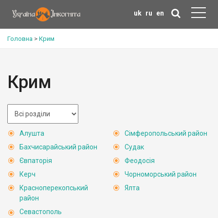
uk
ru
en
Головна
>
Крим
Крим
Алушта
Сімферопольський район
Бахчисарайський район
Судак
Євпаторія
Феодосія
Керч
Чорноморський район
Красноперекопський
Ялта
район
Севастополь