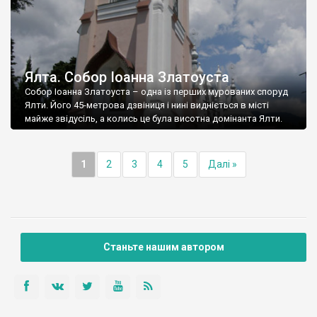
Ялта. Собор Іоанна Златоуста
Собор Іоанна Златоуста – одна із перших мурованих споруд
Ялти. Його 45-метрова дзвіниця і нині видніється в місті
майже звідусіль, а колись це була висотна домінанта Ялти.
1
2
3
4
5
Далі »
Станьте нашим автором