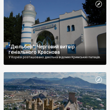
“Дюльбер”. Черговий витвір
геніального Краснова
У Кореїзі розташовано декілька відомих Кримських палаців.