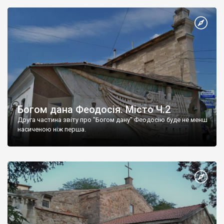
Богом дана Феодосія. Місто Ч.2
Друга частина звіту про "Богом дану" Феодосію буде не менш
насиченою ніж перша.