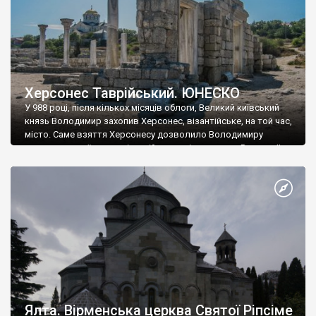
Херсонес Таврійський. ЮНЕСКО
У 988 році, після кількох місяців облоги, Великий київський
князь Володимир захопив Херсонес, візантійське, на той час,
місто. Саме взяття Херсонесу дозволило Володимиру
диктувати свої умови візантійському імператору Василю ІІ, та
одружитися з його дочкою Ганною. Цього ж року, в
Херсонесі Володимир-язичник, став Василем-християнином.
А потім було Хрещення Русі. На честь Херсонесу Таврійського
названо місто […]
Ялта. Вірменська церква Святої Ріпсіме