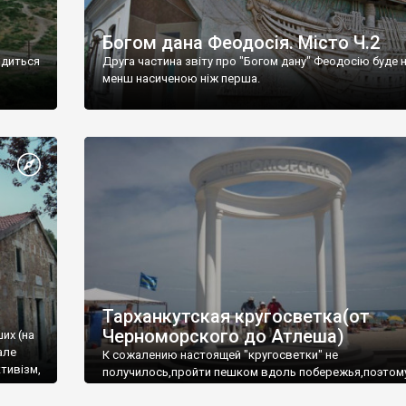
Богом дана Феодосія. Місто Ч.2
одиться
Друга частина звіту про "Богом дану" Феодосію буде 
менш насиченою ніж перша.
Тарханкутская кругосветка(от
Черноморского до Атлеша)
ших (на
але
К сожалению настоящей "кругосветки" не
тивізм,
получилось,пройти пешком вдоль побережья,поэтом
совершали радиальные вылазки из Оленевки.