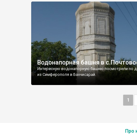
Водонапорная башня в с.Почтово
Интересную водонапорную башню посмотрели по д
из Симферополя в Бахчисарай.
1
Про 