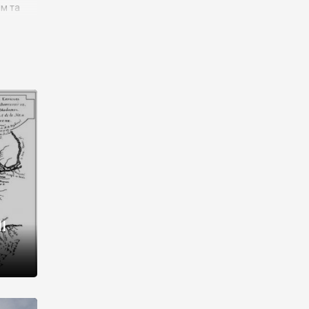
им та
ора і
є
го типу,
ей-
рний
ста:
 райони
від 2
I
і,
рукти,
 котрі