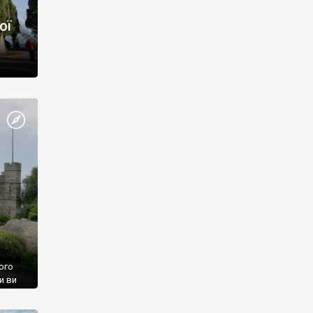
ої
ого
и ви