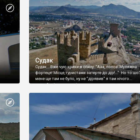
Судак
Судак... Вже чую крики в спину: "Ааа, попса! Муляжна
фортеця! Місце,туристами затерте до дір!..." Но то шо
мене ще там не було, ну не "дірявив" я там нічого...
принаймні до цього літа.