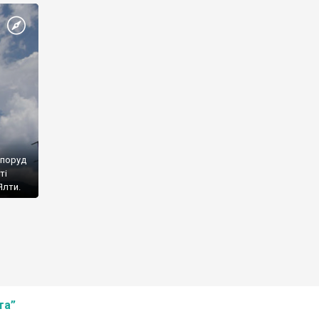
споруд
ті
Ялти.
та”