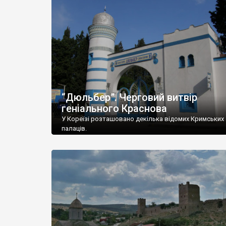
“Дюльбер”. Черговий витвір
геніального Краснова
У Кореїзі розташовано декілька відомих Кримських
палаців.