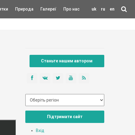
ятки
Природа
Галереї
Про нас
uk
ru
en
Станьте нашим автором
Підтримати сайт
Вхід