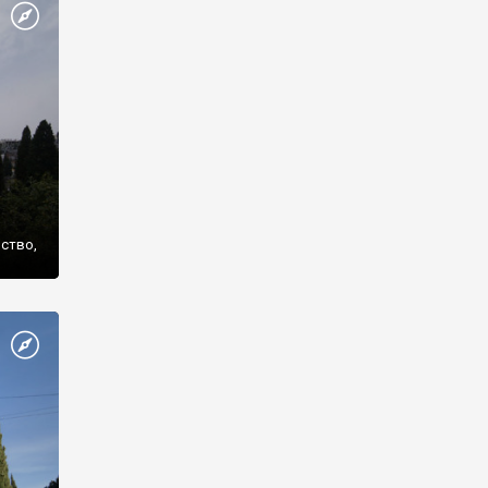
же
нство,