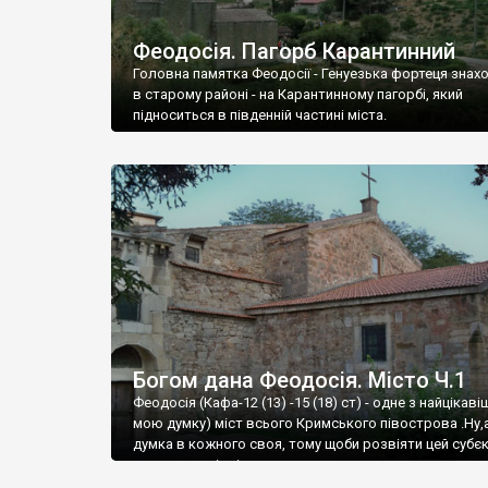
Феодосія. Пагорб Карантинний
Головна памятка Феодосії - Генуезька фортеця знах
в старому районі - на Карантинному пагорбі, який
підноситься в південній частині міста.
Богом дана Феодосія. Місто Ч.1
Феодосія (Кафа-12 (13) -15 (18) ст) - одне з найцікаві
мою думку) міст всього Кримського півострова .Ну,
думка в кожного своя, тому щоби розвіяти цей субєк
запрошую відвідати це