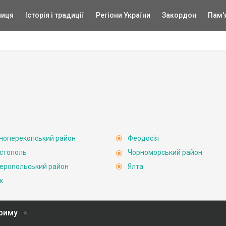
ниця
Історія і традиції
Регіони України
Закордон
Пам'
ноперекопський район
Феодосія
стополь
Чорноморський район
еропольський район
Ялта
к