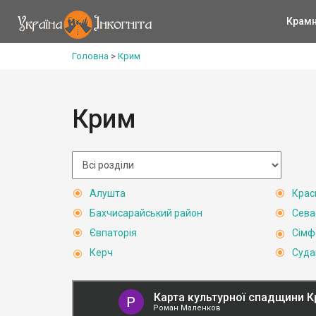
Крам
Головна
>
Крим
Крим
Алушта
Крас
Бахчисарайський район
Сева
Євпаторія
Сімф
Керч
Суда