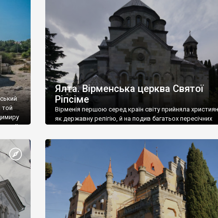
ефактів
називаються «повстяками» (postaki)…” “Вино. Крим
єкту
виробляє відмінне вино і його вдосталь: воно все ду
го».
легке біле і дуже […]
ти та
Ялта. Вірменська церква Святої
Ріпсіме
вський
 той
Вірменія першою серед країн світу прийняла христия
димиру
як державну релігію, й на подив багатьох пересічних
илю ІІ,
українців, які усіх кавказців вважають мусульманами,
 в
вірмени є відданими вірянами Христа