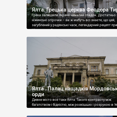
Ялта. Грецька церква Феодора Ти
Греки залишили Україні чималий спадок. Достатньо 
ніжинські огірочки – ви ж мабуть всі знаєте, що цей,
загублений у радянські часи, легендарний рецепт пр
Ніжин греки?
Ялта . Палац нащадків Мордовськ
орди
Дивне місто все таки Ялта. Такого контрасту між
багатством і бідністю, між розкішшю і розрухою в Ук
більше не знайдеш.