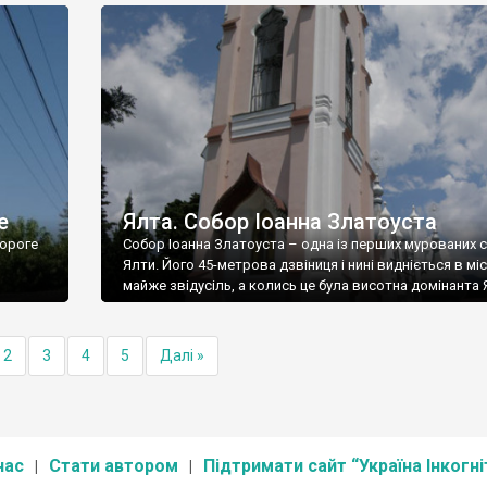
е
Ялта. Собор Іоанна Златоуста
ороге
Собор Іоанна Златоуста – одна із перших мурованих 
Ялти. Його 45-метрова дзвіниця і нині видніється в міс
майже звідусіль, а колись це була висотна домінанта 
2
3
4
5
Далі »
нас
Стати автором
Підтримати сайт “Україна Інкогні