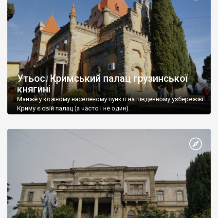
Утьос. Кримський палац грузинської
княгині
Майже у кожному населеному пункті на південному узбережжі
Криму є свій палац (а часто і не один).