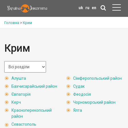
uk
ru
en
Головна
>
Крим
Крим
Алушта
Сімферопольський район
Бахчисарайський район
Судак
Євпаторія
Феодосія
Керч
Чорноморський район
Красноперекопський
Ялта
район
Севастополь