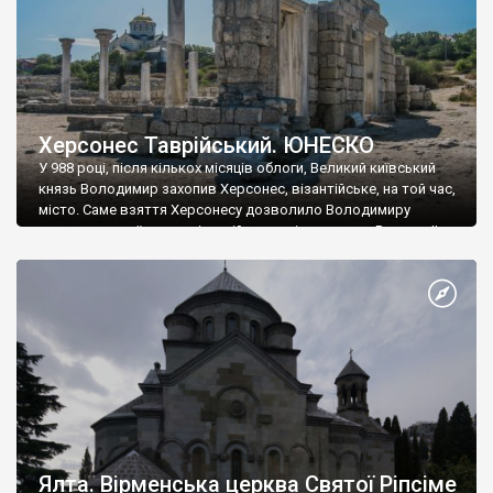
Херсонес Таврійський. ЮНЕСКО
У 988 році, після кількох місяців облоги, Великий київський
князь Володимир захопив Херсонес, візантійське, на той час,
місто. Саме взяття Херсонесу дозволило Володимиру
диктувати свої умови візантійському імператору Василю ІІ, та
одружитися з його дочкою Ганною. Цього ж року, в
Херсонесі Володимир-язичник, став Василем-християнином.
А потім було Хрещення Русі. На честь Херсонесу Таврійського
названо місто […]
Ялта. Вірменська церква Святої Ріпсіме