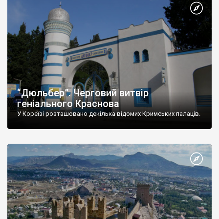
“Дюльбер”. Черговий витвір
геніального Краснова
У Кореїзі розташовано декілька відомих Кримських палаців.