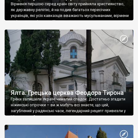
Вірменія першою серед країн світу прийняла християнство,
як державну релігію, й на подив багатьох пересічних
українців, які усіх кавказців вважають мусульманами, вірмени
є відданими вірянами Христа
Ялта. Грецька церква Феодора Тирона
Греки залишили Україні чималий спадок. Достатньо згадати
ніжинські огірочки – ви ж мабуть всі знаєте, що цей,
загублений у радянські часи, легендарний рецепт привезли у
Ніжин греки?