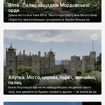
Ялта . Палац нащадків Мордовської
орди
Дивне місто все таки Ялта. Такого контрасту між багатством
і бідністю, між розкішшю і розрухою в Україні більше не
знайдеш.
Алупка. Місто, церква, парк і, звичайно,
палац
Князь Воронцов був чи не найвідомішою людиною свого
часу, але давайте не будемо кривити душею – чи знали ви це
прізвище до відвідин Алупки? Мабуть все таки ні.