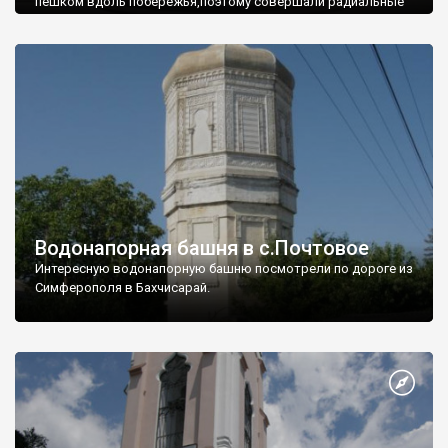
пешком вдоль побережья,поэтому совершали радиальные
вылазки из Оленевки.
Водонапорная башня в с.Почтовое
Интересную водонапорную башню посмотрели по дороге из
Симферополя в Бахчисарай.