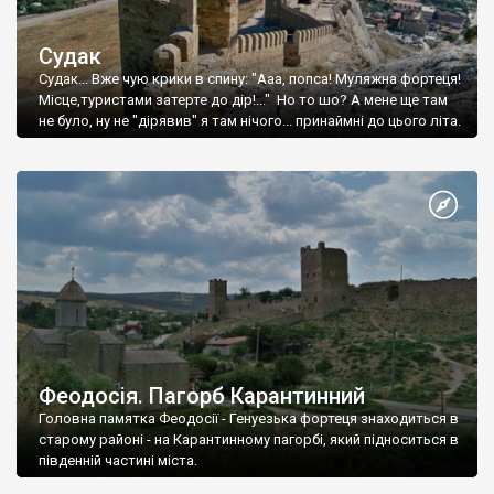
Судак
Судак... Вже чую крики в спину: "Ааа, попса! Муляжна фортеця!
Місце,туристами затерте до дір!..." Но то шо? А мене ще там
не було, ну не "дірявив" я там нічого... принаймні до цього літа.
Феодосія. Пагорб Карантинний
Головна памятка Феодосії - Генуезька фортеця знаходиться в
старому районі - на Карантинному пагорбі, який підноситься в
південній частині міста.