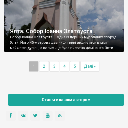
Ялта. Собор Іоанна Златоуста
Собор Іоанна Златоуста – одна із перших мурованих споруд
Ялти. Його 45-метрова дзвіниця і нині видніється в місті
майже звідусіль, а колись це була висотна домінанта Ялти.
1
2
3
4
5
Далі »
Станьте нашим автором