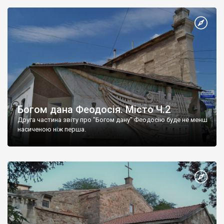
Богом дана Феодосія. Місто Ч.2
Друга частина звіту про "Богом дану" Феодосію буде не менш
насиченою ніж перша.