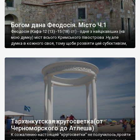
Богом дана Феодосія. Місто Ч.1
Феодосія (Кафа-12 (13) -15 (18) ст) - одне з найцікавіших (на
мою думку) міст всього Кримського півострова .Ну,але
думка в кожного своя, тому щоби розвіяти цей субєктивізм,
запрошую відвідати це
Тарханкутская кругосветка(от
Черноморского до Атлеша)
К сожалению настоящей "кругосветки" не получилось,пройти