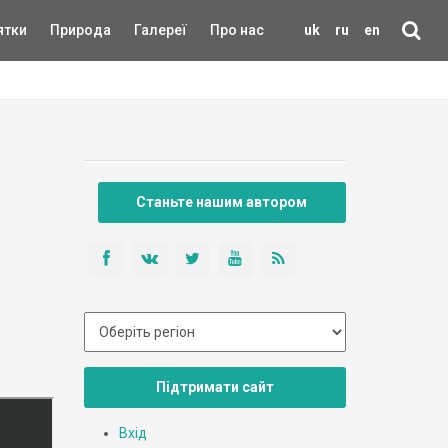
ятки
Природа
Галереї
Про нас
uk
ru
en
Станьте нашим автором
Підтримати сайт
Вхід