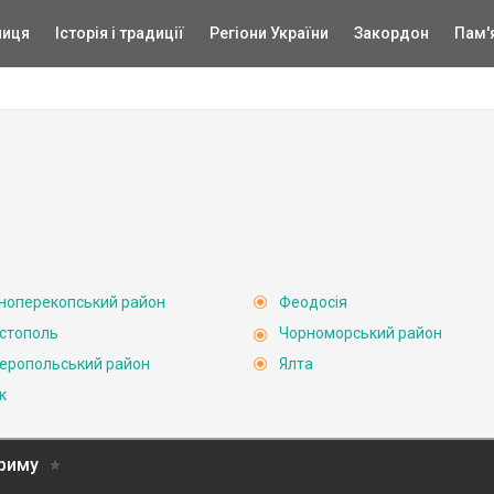
ниця
Історія і традиції
Регіони України
Закордон
Пам'
ноперекопський район
Феодосія
стополь
Чорноморський район
еропольський район
Ялта
к