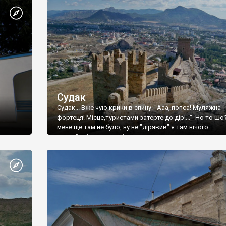
Судак
Судак... Вже чую крики в спину: "Ааа, попса! Муляжна
фортеця! Місце,туристами затерте до дір!..." Но то шо
мене ще там не було, ну не "дірявив" я там нічого...
принаймні до цього літа.