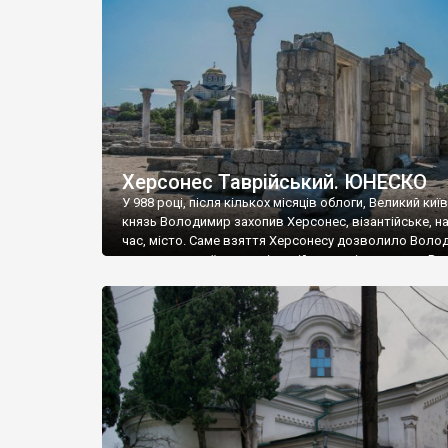
музею «Новгородський музей-заповідник» сотні арт
візантійської доби. Раритети викрадені з фондів об’
культурної спадщини ЮНЕСКО «Херсонеса Таврійсько
Офіційно – на виставку «Золото Візантії», але експер
влада в Україні вважають це лише […]
Херсонес Таврійський. ЮНЕСКО
У 988 році, після кількох місяців облоги, Великий киї
князь Володимир захопив Херсонес, візантійське, на
час, місто. Саме взяття Херсонесу дозволило Воло
диктувати свої умови візантійському імператору Вас
та одружитися з його дочкою Ганною. Цього ж року,
Херсонесі Володимир-язичник, став Василем-
християнином. А потім було Хрещення Русі. На честь
Херсонесу Таврійського названо місто […]