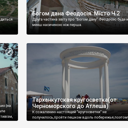
Богом дана Феодосія. Місто Ч.2
одиться
Друга частина звіту про "Богом дану" Феодосію буде 
менш насиченою ніж перша.
Тарханкутская кругосветка(от
Черноморского до Атлеша)
ших (на
але
К сожалению настоящей "кругосветки" не
тивізм,
получилось,пройти пешком вдоль побережья,поэтом
совершали радиальные вылазки из Оленевки.