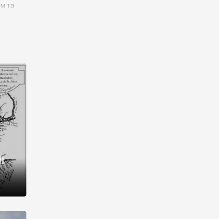
им та
ора і
є
го типу,
ей-
рний
ста:
 райони
від 2
I
і,
рукти,
 котрі