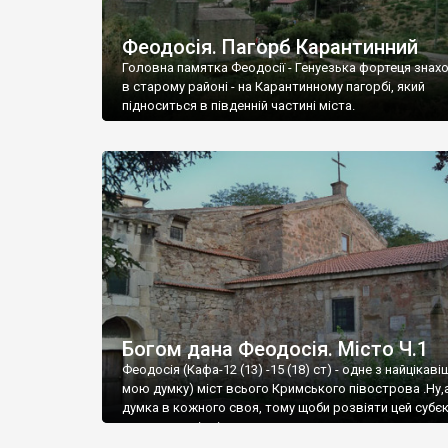
Феодосія. Пагорб Карантинний
Головна памятка Феодосії - Генуезька фортеця знах
в старому районі - на Карантинному пагорбі, який
підноситься в південній частині міста.
Богом дана Феодосія. Місто Ч.1
Феодосія (Кафа-12 (13) -15 (18) ст) - одне з найцікаві
мою думку) міст всього Кримського півострова .Ну,
думка в кожного своя, тому щоби розвіяти цей субєк
запрошую відвідати це