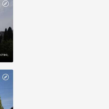
же
нство,