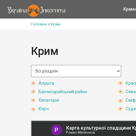
Крам
Головна
>
Крим
Крим
Алушта
Крас
Бахчисарайський район
Сева
Євпаторія
Сімф
Керч
Суда