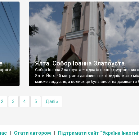
е
Ялта. Собор Іоанна Златоуста
ороге
Собор Іоанна Златоуста – одна із перших мурованих 
Ялти. Його 45-метрова дзвіниця і нині видніється в міс
майже звідусіль, а колись це була висотна домінанта 
2
3
4
5
Далі »
нас
Стати автором
Підтримати сайт “Україна Інкогні