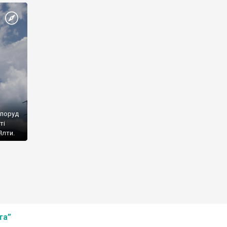
споруд
ті
Ялти.
та”