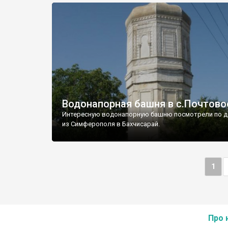
Водонапорная башня в с.Почтово
Интересную водонапорную башню посмотрели по д
из Симферополя в Бахчисарай.
1
Про 