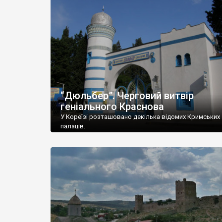
“Дюльбер”. Черговий витвір
геніального Краснова
У Кореїзі розташовано декілька відомих Кримських
палаців.