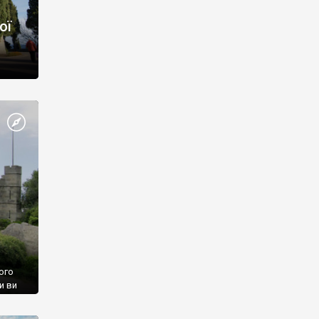
ої
ого
и ви