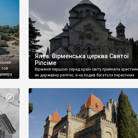
ефактів
називаються «повстяками» (postaki)…” “Вино. Крим
єкту
виробляє відмінне вино і його вдосталь: воно все ду
го».
легке біле і дуже […]
ти та
Ялта. Вірменська церква Святої
Ріпсіме
вський
 той
Вірменія першою серед країн світу прийняла христия
димиру
як державну релігію, й на подив багатьох пересічних
илю ІІ,
українців, які усіх кавказців вважають мусульманами,
 в
вірмени є відданими вірянами Христа