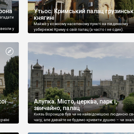
рона
Утьос. Кримський палац грузинськ
княгині
згадати
Майже у кожному населеному пункті на південному
ивезли у
узбережжі Криму є свій палац (а часто і не один).
ої
Алупка. Місто, церква, парк і,
звичайно, палац
Князь Воронцов був чи не найвідомішою людиною св
раїні
часу, але давайте не будемо кривити душею – чи знал
це прізвище до відвідин Алупки? Мабуть все таки ні.