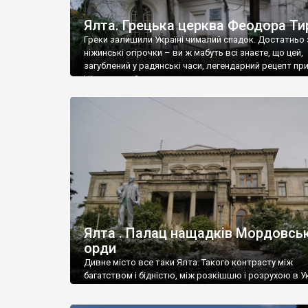
Ялта. Грецька церква Феодора Ти
Греки залишили Україні чималий спадок. Достатньо 
ніжинські огірочки – ви ж мабуть всі знаєте, що цей,
загублений у радянські часи, легендарний рецепт пр
Ніжин греки?
Ялта . Палац нащадків Мордовськ
орди
Дивне місто все таки Ялта. Такого контрасту між
багатством і бідністю, між розкішшю і розрухою в Ук
більше не знайдеш.